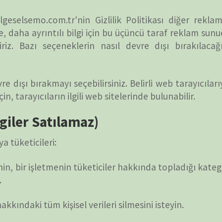
n kişisel verilerini satmasını istemeyin.
yımız var. Bu haklardan herhangi birini kullanmak
TAKVİ
P
uğunuzdan emin olmak istiyoruz. Her kullanıcı
1
kına sahipsiniz. Bu hizmet için sizden küçük bir ücret
8
15
üzeltmemizi talep etme hakkına sahipsiniz. Ayrıca,
22
me hakkına da sahipsiniz.
29
memizi isteme hakkına sahipsiniz.
« Mar
erinizin işlenmesini kısıtlamamızı talep etme hakkına
ARŞİV