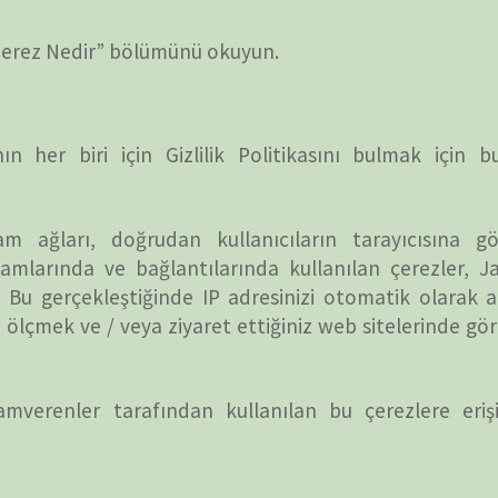
tarafından kullanılan bu çerezlere erişimi veya
com.tr'nin Gizlilik Politikası diğer reklamverenler
BELGE
rıntılı bilgi için bu üçüncü taraf reklam sunucularının
 seçeneklerin nasıl devre dışı bırakılacağıyla ilgili
kmayı seçebilirsiniz. Belirli web tarayıcılarıyla çerez
arın ilgili web sitelerinde bulunabilir.
Satılamaz)
eri:
letmenin tüketiciler hakkında topladığı kategorileri ve
m kişisel verileri silmesini isteyin.