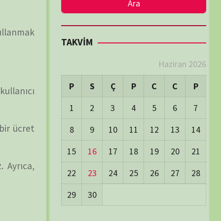
LER
Visitors:
0
 Visitors:
47
ay's Visitors:
54
Days Views:
1.741
0 Days Views:
5.992
65 Days Views:
40.110
Users:
79
ost Date:
24/06/2026