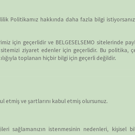
destek
n geçerlidir ve BELGESELSEMO sitelerinde paylaştıkları
iyaret edenler için geçerlidir. Bu politika, çevrimdışı
DUYUR
nan hiçbir bilgi için geçerli değildir.
ATATÜRK
 şartlarını kabul etmiş olursunuz.
anlatıy
Okullarımızda oku
anızın istenmesinin nedenleri, kişisel bilgilerinizi
KATEG
esiniz, telefon numaranız, iletinin içeriği ve / veya
r bilgiler gibi ek bilgiler alabiliriz.
KATEG
rinizi isteyebiliriz.
EN ÇO