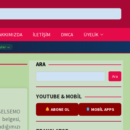
DMCA
ÜYELİK
Ara
BE & MOBİL
ABONE OL
MOBİL APPS
SLATOR
eviri
tarafından