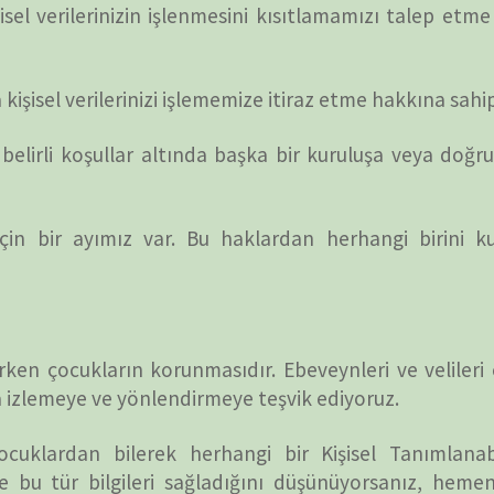
KATEGORİLER
et ortamında elde
SERİ BELGESELLER
TEK BÖLÜMLÜK BELGESELLER
dan biraz da olsa
ler, insanların bu
ETİKETLER
ğlamakta, canlı ve
Bilim Belgeselleri
Biyografi ve Drama Belgeselleri
Doğa & Canlı Belgeselleri
Eleştiri Belgeselleri
Eği
olup, buna dikkat
ve hak ihlali gibi
Gezi-Kültür Belgeselleri
Gizem Belgeselleri
Sanay
ize
buradan
mail
Savaş Belgeselleri
Sağlık ve Hastalık Belgeselleri
Tarih Belgeselleri
Türk Tarihi
Uzay Belgeselleri
i geliştirmek için