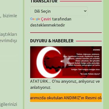
lenmektedir
U & HABERLER
... O'nu anıyoruz, anlıyoruz ve
oruz.
tulan ANDIMIZ'ın Resmi olarak kaldırılması ve Devlet madalyalarındaki A
ORİLER
ORİLER
K İZLENENLER