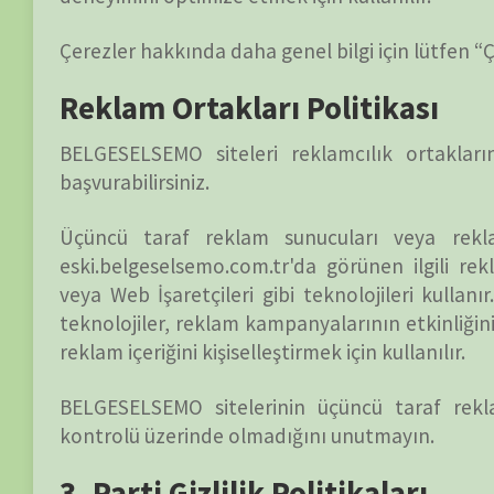
BELGESELSEMO sitelerinin üçüncü taraf reklamverenler 
kontrolü üzerinde olmadığını unutmayın.
3. Parti Gizlilik Politikaları
https://belgeselsemo.com.tr ve https://eski.belgeselsemo.
veya web siteleri için geçerli değildir. Bu nedenle, daha ay
ilgili Gizlilik Politikalarına başvurmanızı öneririz. Bazı
uygulamalarını ve talimatlarını içerebilir.
Tek tek tarayıcı seçeneklerinizden çerezleri devre dışı bıra
yönetimi hakkında daha ayrıntılı bilgi edinmek için, tarayıcıl
CCPA Gizlilik Hakları (Kişisel Bilgiler 
CCPA uyarınca, diğer hakların yanı sıra, Kaliforniya tüketicil
Tüketicinin kişisel verilerini toplayan bir işletmenin, bir iş
belirli kişisel veri parçalarını açıklamasını isteyin.
Bir işletmenin, bir işletmenin topladığı tüketici hakkındaki tü