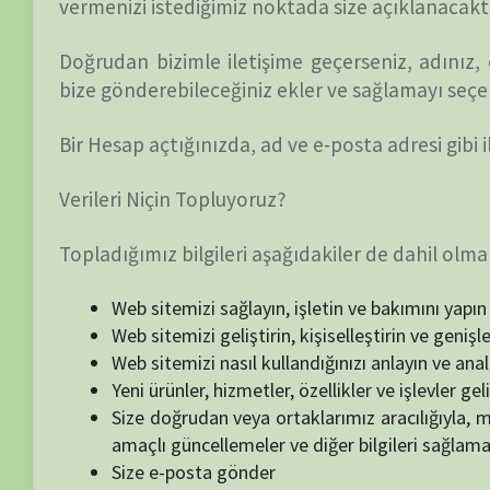
Verileri Niçin Topluyoruz?
Topladığımız bilgileri aşağıdakiler de dahil olmak üzere çeşi
Web sitemizi sağlayın, işletin ve bakımını yapın
Web sitemizi geliştirin, kişiselleştirin ve genişletin
Web sitemizi nasıl kullandığınızı anlayın ve analiz edin
Yeni ürünler, hizmetler, özellikler ve işlevler geliştirin
Size doğrudan veya ortaklarımız aracılığıyla, müşteri hiz
amaçlı güncellemeler ve diğer bilgileri sağlamak için sizinle
Size e-posta gönder
Sahteciliği bulma ve önleme
Log Kayıtları
BELGESELSEMO siteleri, günlük dosyalarını kullanma ko
ziyaretçileri web sitelerini ziyaret ettiklerinde günlüğe k
hizmetlerinin analizlerinin bir parçasını yapar. Günlük dos
protokolü (IP) adresleri, tarayıcı türü, İnternet Servis Sağl
sayfaları ve muhtemelen tıklama sayısı bulunur. Bunlar k
bağlantılı değildir. Bilgilerin amacı eğilimleri analiz et
hareketlerini izlemek ve demografik bilgi toplamaktır. Giz