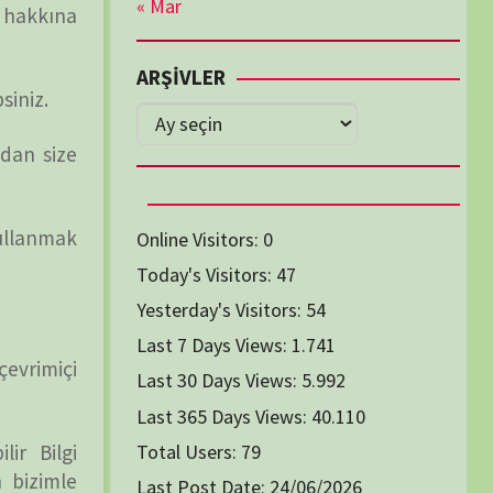
TÜM BELGESELLER
Diğer Belgeseller
tici Animasyon
i-Teknoloji Belgeselleri
Spor Belgeselleri
Yakın Tarih Belgeselleri