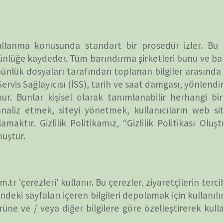
i' kullanır. Bu çerezler, ziyaretçilerin tercihlerini ve
NÖBET
arı içeren bilgileri depolamak için kullanılır. Bilgiler,
veya diğer bilgilere göre özelleştirerek kullanıcıların
ir” bölümünü okuyun.
 için Gizlilik Politikasını bulmak için bu listeye
doğrudan kullanıcıların tarayıcısına gönderilen
 ve bağlantılarında kullanılan çerezler, JavaScript
kleştiğinde IP adresinizi otomatik olarak alırlar. Bu
 / veya ziyaret ettiğiniz web sitelerinde gördüğünüz