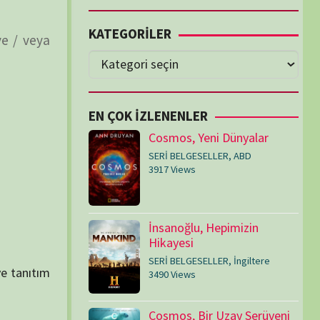
Cosmos, Yeni Dünyalar
SERİ BELGESELLER
,
ABD
3917 Views
İnsanoğlu, Hepimizin
Hikayesi
SERİ BELGESELLER
,
İngiltere
3490 Views
Cosmos, Bir Uzay Serüveni
SERİ BELGESELLER
,
ABD
3073 Views
Medeniyetler
SERİ BELGESELLER
,
ABD
,
İngiltere
1714 Views
Amerika’nın Hikayesi