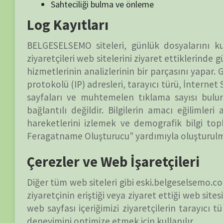
Feragatname Oluşturucu” yardımıyla oluşturulmuştur.
Çerezler ve Web İşaretçileri
Diğer tüm web siteleri gibi eski.belgeselsemo.com.tr ‘çerezler
ziyaretçinin eriştiği veya ziyaret ettiği web sitesindeki sayfal
web sayfası içeriğimizi ziyaretçilerin tarayıcı türüne ve / 
deneyimini optimize etmek için kullanılır.
Çerezler hakkında daha genel bilgi için lütfen “Çerez Ned
Reklam Ortakları Politikası
BELGESELSEMO siteleri reklamcılık ortaklarının her biri
başvurabilirsiniz.
Üçüncü taraf reklam sunucuları veya reklam ağları, 
eski.belgeselsemo.com.tr'da görünen ilgili reklamlarında
veya Web İşaretçileri gibi teknolojileri kullanır. Bu gerçe
teknolojiler, reklam kampanyalarının etkinliğini ölçmek ve
reklam içeriğini kişiselleştirmek için kullanılır.