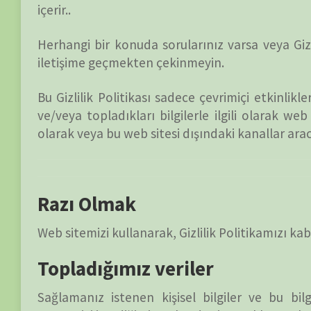
iletişime geçmekten çekinmeyin.
Bu Gizlilik Politikası sadece çevrimiçi etkinliklerimiz içi
ve/veya topladıkları bilgilerle ilgili olarak web sitemizi z
olarak veya bu web sitesi dışındaki kanallar aracılığıyla topla
Razı Olmak
Web sitemizi kullanarak, Gizlilik Politikamızı kabul etmiş ve
Topladığımız veriler
Sağlamanız istenen kişisel bilgiler ve bu bilgileri sağlam
vermenizi istediğimiz noktada size açıklanacaktır.
Doğrudan bizimle iletişime geçerseniz, adınız, e-posta adr
bize gönderebileceğiniz ekler ve sağlamayı seçebileceğiniz diğe
Bir Hesap açtığınızda, ad ve e-posta adresi gibi iletişim bilgile