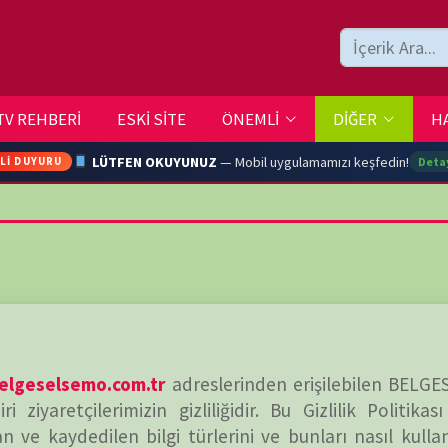
ESKİ SİTE
ÖNEMLİ
DİĞER
HAKKIMIZDA
İLETİŞİM
LÜTFEN OKUYUNUZ
— Mobil uygulamamızı keşfedin!
Detaylar →
ARA
YOUTU
mo.com.tr
adreslerinden erişilebilen BELGESELSEMO
rimizin gizliliğidir. Bu Gizlilik Politikası belgesi,
en bilgi türlerini ve bunları nasıl kullandığımızı
TRAN
kamız hakkında daha fazla bilgi istiyorsanız, bizimle
Ç