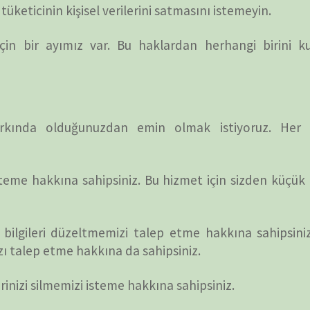
rilerinizi işlememize itiraz etme hakkına sahipsiniz.
ARŞİV
koşullar altında başka bir kuruluşa veya doğrudan size
yımız var. Bu haklardan herhangi birini kullanmak
Online 
Today's
Yesterd
Last 7 
ların korunmasıdır. Ebeveynleri ve velileri çevrimiçi
Last 3
ve yönlendirmeye teşvik ediyoruz.
Last 3
Total 
ilerek herhangi bir Kişisel Tanımlanabilir Bilgi
ileri sağladığını düşünüyorsanız, hemen bizimle
Last P
i derhal kayıtlarımızdan kaldırmak için en iyi çabayı
puan verin