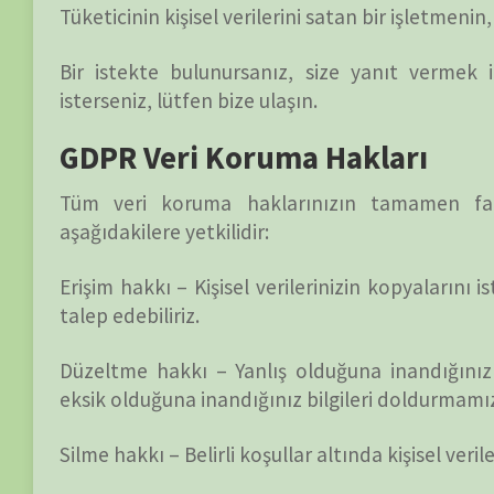
İşleme itiraz etme hakkı – Belirli koşullar altında kişisel ve
Veri taşınabilirliği hakkı – Topladığımız verileri belirli 
aktarmamızı isteme hakkına sahipsiniz.
Bir istekte bulunursanız, size yanıt vermek için bir a
isterseniz, lütfen bize ulaşın.
Çocukların Bilgileri
Önceliğimizin bir başka kısmı, interneti kullanırken çocuk
etkinliklerini gözlemlemeye, katılmaya ve / veya izlemeye 
BELGESELSEMO siteleri 13 yaşın altındaki çocuklardan b
toplamamaktadır Çocuğunuzun web sitemizde bu tür bilg
iletişime geçmenizi önemle tavsiye ederiz. bu tür bilgiler
göstereceğiz.
Beğendiyseniz, 