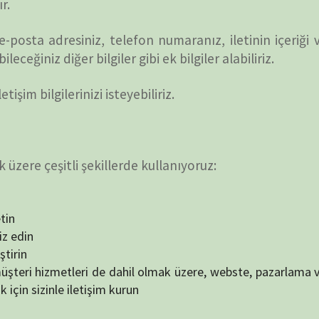
tli şekillerde kullanıyoruz:
metleri de dahil olmak üzere, webste, pazarlama ve tanıtım
 iletişim kurun
nusunda standart bir prosedür izler. Bu dosyalar
aydeder. Tüm barındırma şirketleri bunu ve barındırma
yaları tarafından toplanan bilgiler arasında internet
ayıcısı (İSS), tarih ve saat damgası, yönlendirme/çıkış
işisel olarak tanımlanabilir herhangi bir bilgi ile
mek, siteyi yönetmek, kullanıcıların web sitesindeki
lilik Politikamız, “Gizlilik Politikası Oluşturucu ve