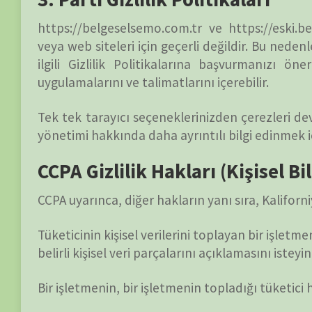
Tüketicinin kişisel verilerini satan bir işletmenin, tüketicini
Bir istekte bulunursanız, size yanıt vermek için bir a
isterseniz, lütfen bize ulaşın.
GDPR Veri Koruma Hakları
Tüm veri koruma haklarınızın tamamen farkında old
aşağıdakilere yetkilidir:
Erişim hakkı – Kişisel verilerinizin kopyalarını isteme hak
talep edebiliriz.
Düzeltme hakkı – Yanlış olduğuna inandığınız bilgileri d
eksik olduğuna inandığınız bilgileri doldurmamızı talep et
Silme hakkı – Belirli koşullar altında kişisel verilerinizi sil
İşlemeyi kısıtlama hakkı – Belirli koşullarda kişisel veril
sahipsiniz.