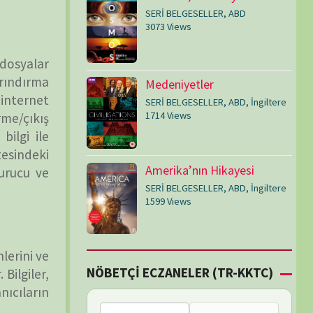
SERİ BELGESELLER
,
ABD
,
İngiltere
1599 Views
Çİ ECZANELER (TR-KKTC)
Failed to fetch