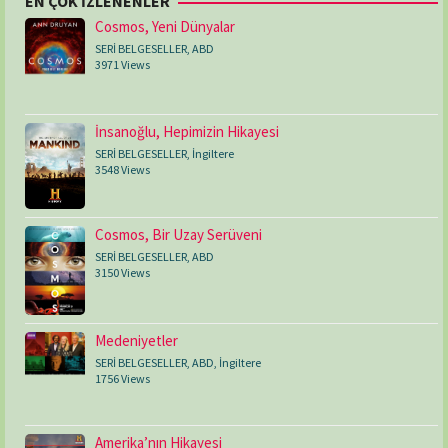
EN ÇOK İZLENENLER
Cosmos, Yeni Dünyalar
SERİ BELGESELLER
,
ABD
3971 Views
İnsanoğlu, Hepimizin Hikayesi
SERİ BELGESELLER
,
İngiltere
3548 Views
Cosmos, Bir Uzay Serüveni
SERİ BELGESELLER
,
ABD
3150 Views
Medeniyetler
SERİ BELGESELLER
,
ABD
,
İngiltere
1756 Views
Amerika’nın Hikayesi