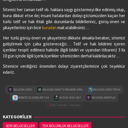
Sitemiz her zaman telif vb. haklara saygı göstermeyi ilke edinmiş olup,
buna dikkat etse de; insani hatalardan dolayı gözümüzden kaçan her
türlü telif ve hak ihlali gibi durumlarda bildirileriniz, görüş-öneri ve
şikayetleriniz için bize
buradan
mail atabilirsiniz…
Her türlü görüş-öneri ve şikayetinizi dikkate almakla beraber, sitemizi
geliştirmek için çaba göstereceğiz… Telif ve hak bildirimi içeren
içerikler tespit edilmesi halinde (ilgili bildiri ve uyarıdan itibaren) 3 ila
10 gün içinde ilgili içerik/içerikler sitemizden derhal kaldırılacaktır…
Sitemize verdiğiniz önemden dolayı ziyaretçilerimize çok teşekkür
ederiz.
BELGESELSEMO
BELGESELSEMO TV REHBERİ (EPG)
BELGESELSEMO TRIVIA
NÖBETÇİ ECZANELER 7/24
NUTUK 1919-1927
BELGESELSEMOFLIX
iOS / Huawei — Yakında
KATEGORİLER
SERİ BELGESELLER
TEK BÖLÜMLÜK BELGESELLER