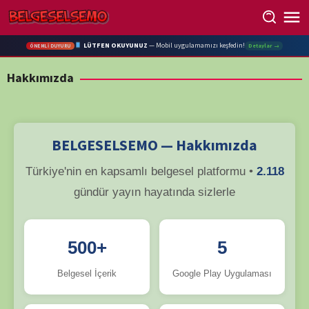
Skip
to
content
LÜTFEN OKUYUNUZ
— Mobil uygulamamızı keşfedin!
Detaylar →
ÖNEMLİ DUYURU
Hakkımızda
BELGESELSEMO — Hakkımızda
Türkiye'nin en kapsamlı belgesel platformu •
2.118
gündür yayın hayatında sizlerle
500+
5
Belgesel İçerik
Google Play Uygulaması