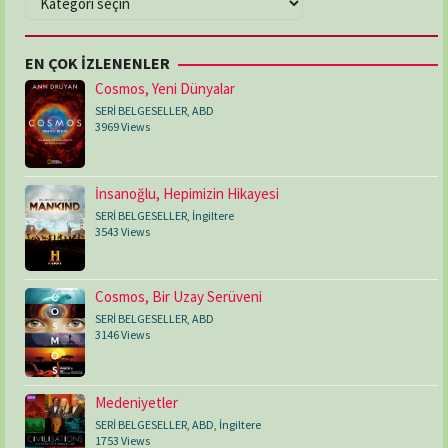
EN ÇOK İZLENENLER
Cosmos, Yeni Dünyalar
SERİ BELGESELLER
,
ABD
3969 Views
İnsanoğlu, Hepimizin Hikayesi
SERİ BELGESELLER
,
İngiltere
3543 Views
Cosmos, Bir Uzay Serüveni
SERİ BELGESELLER
,
ABD
3146 Views
Medeniyetler
SERİ BELGESELLER
,
ABD
,
İngiltere
1753 Views