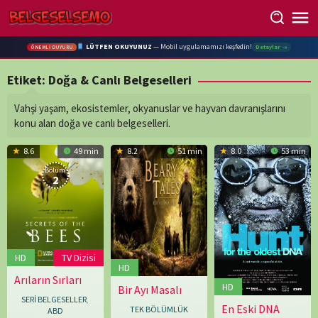
Skip
to
content
LÜTFEN OKUYUNUZ
— Mobil uygulamamızı keşfedin!
Detaylar →
ÖNEMLİ DUYURU
Etiket:
Doğa & Canlı Belgeselleri
Vahşi yaşam, ekosistemler, okyanuslar ve hayvan davranışlarını
konu alan doğa ve canlı belgeselleri.
8.6
49 min
8.2
51 min
8.0
53 min
Bölüm:
2
HD
TV Dizisi
HD
Arıların Sırları
31.03.2026
HD
Bir Ayı Masalı
01.01.2013
Angelika
SERİ BELGESELLER
,
Sigl
,
En Eski DNA
21.02.2024
Niobe
TEK BÖLÜMLÜK
ABD