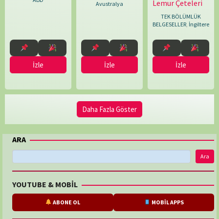
Lemur Çeteleri
Matthew
Avustralya
Clements
TEK BÖLÜMLÜK
BELGESELLER
,
İngiltere
İzle
İzle
İzle
Daha Fazla Göster
ARA
Ara
YOUTUBE & MOBİL
ABONE OL
MOBİL APPS