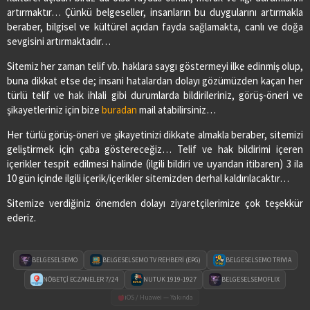
artırmaktır… Çünkü belgeseller, insanların bu duygularını artırmakla
beraber, bilgisel ve kültürel açıdan fayda sağlamakta, canlı ve doğa
sevgisini artırmaktadır…
Sitemiz her zaman telif vb. haklara saygı göstermeyi ilke edinmiş olup,
buna dikkat etse de; insani hatalardan dolayı gözümüzden kaçan her
türlü telif ve hak ihlali gibi durumlarda bildirileriniz, görüş-öneri ve
şikayetleriniz için bize
buradan
mail atabilirsiniz…
Her türlü görüş-öneri ve şikayetinizi dikkate almakla beraber, sitemizi
geliştirmek için çaba göstereceğiz… Telif ve hak bildirimi içeren
içerikler tespit edilmesi halinde (ilgili bildiri ve uyarıdan itibaren) 3 ila
10 gün içinde ilgili içerik/içerikler sitemizden derhal kaldırılacaktır…
Sitemize verdiğiniz önemden dolayı ziyaretçilerimize çok teşekkür
ederiz.
BELGESELSEMO
BELGESELSEMO TV REHBERİ (EPG)
BELGESELSEMO TRIVIA
NÖBETÇİ ECZANELER 7/24
NUTUK 1919-1927
BELGESELSEMOFLIX
iOS / Huawei — Yakında