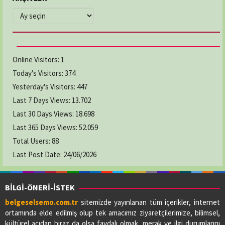
ARŞİVLER
Online Visitors:
1
Today's Visitors:
374
Yesterday's Visitors:
447
Last 7 Days Views:
13.702
Last 30 Days Views:
18.698
Last 365 Days Views:
52.059
Total Users:
88
Last Post Date:
24/06/2026
BİLGİ-ÖNERİ-İSTEK
belgeselsemo.com.tr
sitemizde yayınlanan tüm içerikler, internet
ortamında elde edilmiş olup tek amacımız ziyaretçilerimize, bilimsel,
kültürel açıdan biraz da olsa faydalı olmak, merak ve ilgi durumlarını