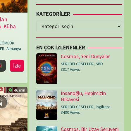
Cosmos, Yeni Dünyalar
SERİ BELGESELLER
,
ABD
3917 Views
İnsanoğlu, Hepimizin
Hikayesi
SERİ BELGESELLER
,
İngiltere
3490 Views
Cosmos, Bir Uzay Serüveni
SERİ BELGESELLER
,
ABD
3073 Views
Medeniyetler
SERİ BELGESELLER
,
ABD
,
İngiltere
1714 Views
Amerika’nın Hikayesi