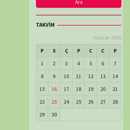
LER
Visitors:
0
 Visitors:
47
ay's Visitors:
54
Days Views:
1.741
0 Days Views:
5.992
65 Days Views:
40.110
Users:
79
ost Date:
24/06/2026
TÜM BELGESELLER