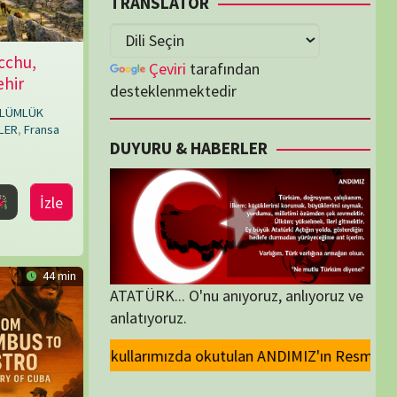
lenmektedir
U & HABERLER
... O'nu anıyoruz, anlıyoruz ve
oruz.
kutulan ANDIMIZ'ın Resmi olarak kaldırılması ve Devlet madalyalarındaki
ORİLER
ORİLER
K İZLENENLER