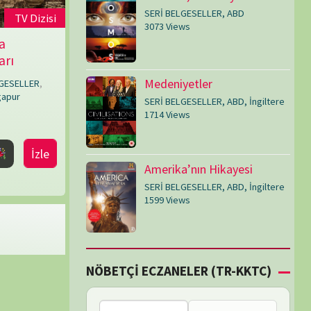
SERİ BELGESELLER
,
ABD
,
İngiltere
1599 Views
Çİ ECZANELER (TR-KKTC)
Failed to fetch