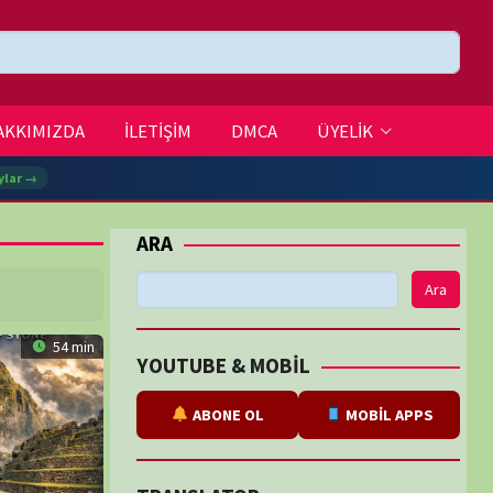
DMCA
ÜYELİK
Ara
BE & MOBİL
ABONE OL
MOBİL APPS
SLATOR
eviri
tarafından