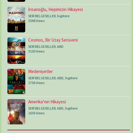
İnsanoğlu, Hepimizin Hikayesi
SERİ BELGESELLER
,
İngiltere
3548 Views
Cosmos, Bir Uzay Serüveni
SERİ BELGESELLER
,
ABD
3150 Views
Medeniyetler
SERİ BELGESELLER
,
ABD
,
İngiltere
1756 Views
Amerika’nın Hikayesi
SERİ BELGESELLER
,
ABD
,
İngiltere
1636 Views