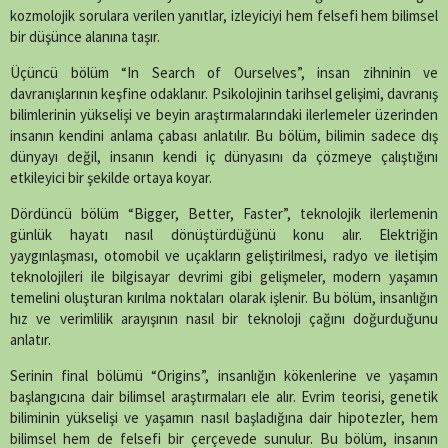
kozmolojik sorulara verilen yanıtlar, izleyiciyi hem felsefi hem bilimsel
bir düşünce alanına taşır.
Üçüncü bölüm “In Search of Ourselves”, insan zihninin ve
davranışlarının keşfine odaklanır. Psikolojinin tarihsel gelişimi, davranış
bilimlerinin yükselişi ve beyin araştırmalarındaki ilerlemeler üzerinden
insanın kendini anlama çabası anlatılır. Bu bölüm, bilimin sadece dış
dünyayı değil, insanın kendi iç dünyasını da çözmeye çalıştığını
etkileyici bir şekilde ortaya koyar.
Dördüncü bölüm “Bigger, Better, Faster”, teknolojik ilerlemenin
günlük hayatı nasıl dönüştürdüğünü konu alır. Elektriğin
yaygınlaşması, otomobil ve uçakların geliştirilmesi, radyo ve iletişim
teknolojileri ile bilgisayar devrimi gibi gelişmeler, modern yaşamın
temelini oluşturan kırılma noktaları olarak işlenir. Bu bölüm, insanlığın
hız ve verimlilik arayışının nasıl bir teknoloji çağını doğurduğunu
anlatır.
Serinin final bölümü “Origins”, insanlığın kökenlerine ve yaşamın
başlangıcına dair bilimsel araştırmaları ele alır. Evrim teorisi, genetik
biliminin yükselişi ve yaşamın nasıl başladığına dair hipotezler, hem
bilimsel hem de felsefi bir çerçevede sunulur. Bu bölüm, insanın