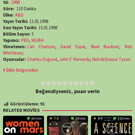
Yıl:
1998
Süre:
110 Dakika
Ülke:
ABD
Yayın Tarihi:
11.01.1998
Son Yayın Tarihi:
15.01.1998
Bölüm Sayısı:
5
Yapımcı:
PBS
,
WGBH
Yönetmen:
Carl Charlson
,
David Espar
,
Noel Buckner
,
Rob
Whittlesey
Oyuncular:
Charles Osgood
,
John F. Kennedy
,
Neil deGrasse Tyson
Bilim Belgeselleri
Beğendiyseniz, puan verin
Görüntüleme:
91
RELATED MOVIES
65 min
7.9
29 min
8.4
110 min
Bölüm:
Bölüm:
9
5