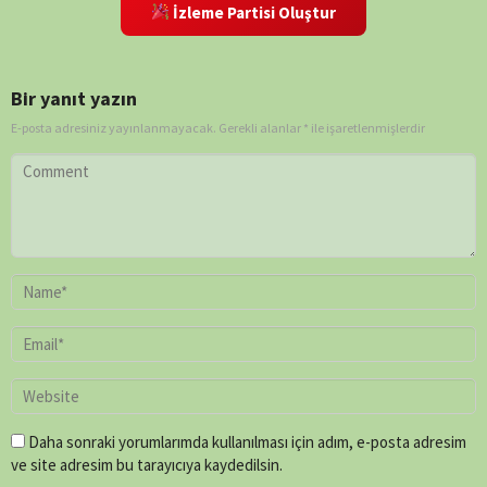
Dart
,
İzleme Partisi Oluştur
Lorne
Townend
,
Louise
Bir yanıt yazın
Say
,
Mark
E-posta adresiniz yayınlanmayacak.
Gerekli alanlar
*
ile işaretlenmişlerdir
Bridge
,
Mike
Rowe
,
Paul
O'Connor
,
Peter
Chinn
,
Shaun
Trevisick
Daha sonraki yorumlarımda kullanılması için adım, e-posta adresim
ve site adresim bu tarayıcıya kaydedilsin.