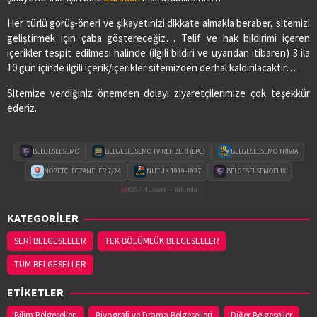
Her türlü görüş-öneri ve şikayetinizi dikkate almakla beraber, sitemizi
geliştirmek için çaba göstereceğiz… Telif ve hak bildirimi içeren
içerikler tespit edilmesi halinde (ilgili bildiri ve uyarıdan itibaren) 3 ila
10 gün içinde ilgili içerik/içerikler sitemizden derhal kaldırılacaktır…
Sitemize verdiğiniz önemden dolayı ziyaretçilerimize çok teşekkür
ederiz.
BELGESELSEMO
BELGESELSEMO TV REHBERİ (EPG)
BELGESELSEMO TRIVIA
NÖBETÇİ ECZANELER 7/24
NUTUK 1919-1927
BELGESELSEMOFLIX
iOS / Huawei — Yakında
KATEGORİLER
SERİ BELGESELLER
TEK BÖLÜMLÜK BELGESELLER
TÜM BELGESELLER
ETİKETLER
Bilim Belgeselleri
Biyografi ve Drama Belgeselleri
Diğer Belgeseller