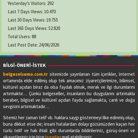
Yesterday's Visitors:
292
Last 7 Days Views:
10.470
Last 30 Days Views:
19.755
Last 365 Days Views:
52.820
Total Users:
88
Last Post Date:
24/06/2026
BİLGİ-ÖNERİ-İSTEK
belgeselsemo.com.tr
sitemizde yayınlanan tüm içerikler, internet
ortamında elde edilmiş olup tek amacımız ziyaretçilerimize, bilimsel,
kültürel açıdan biraz da olsa faydalı olmak, merak ve ilgi durumlarını
artırmaktır… Çünkü belgeseller, insanların bu duygularını artırmakla
beraber, bilgisel ve kültürel açıdan fayda sağlamakta, canlı ve doğa
sevgisini artırmaktadır…
Sitemiz her zaman telif vb. haklara saygı göstermeyi ilke edinmiş olup,
buna dikkat etse de; insani hatalardan dolayı gözümüzden kaçan her
türlü telif ve hak ihlali gibi durumlarda bildirileriniz, görüş-öneri ve
şikayetleriniz için bize
buradan
mail atabilirsiniz…