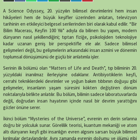
single-tv.php
on
on
on
on
on
on
on
on
on
line
88
X
Facebook
WhatsApp
Telegram
SMS
Email
LinkedIn
Pinterest
A Science Odyssey, 20. yüzyılın bilimsel devrimlerini hem insan
(Twitter)
hikâyeleri hem de büyük keşifler üzerinden anlatan, televizyon
tarihinin en etkileyici belgesel serilerinden biri olarak kabul edilir. “Bir
Bilim Macerası, Keşfin 100 Yılı” adıyla da bilinen bu yapım, modern
dünyanın nasıl şekillendiğini; tıptan fiziğe, psikolojiden teknolojiye
kadar uzanan geniş bir perspektifle ele alır. Sadece bilimsel
gelişmeleri değil, bu gelişmelerin arkasındaki insan azmini ve dönemin
toplumsal dönüşümünü de güçlü bir anlatımla işler.
Serinin ilk bölümü olan “Matters of Life and Death”, tıp biliminin 20.
yüzyıldaki inanılmaz ilerleyişine odaklanır. Antibiyotiklerin keşfi,
cerrahi tekniklerdeki devrimler ve yoğun bakım tıbbının doğuşu gibi
gelişmeler, insanların yaşam süresini kökten değiştiren dönüm
noktalarıyla birlikte anlatılır. Bu bölüm, bilimin sadece laboratuvarlarda
değil, doğrudan insan hayatının içinde nasıl bir devrim yarattığını
gözler önüne serer.
İkinci bölüm “Mysteries of the Universe”, evrenin en derin sırlarına
doğru bir yolculuk sunar. Görelilik teorisi, kuantum mekaniği ve atom
altı dünyanın keşfi gibi insanlığın evren algısını sarsan büyük bilimsel
kırılmalar detaylandırılır. Aynı zamanda evrenin doğumu ve ölümü gibi