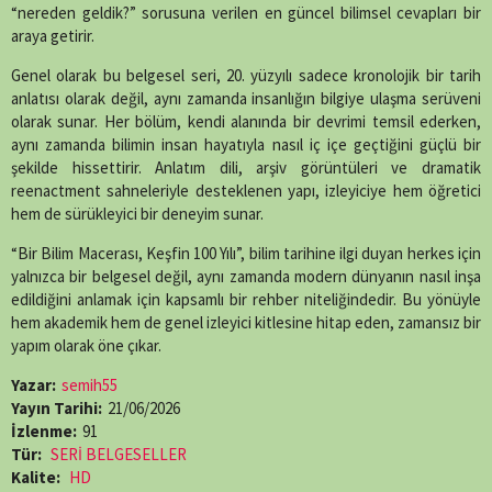
“nereden geldik?” sorusuna verilen en güncel bilimsel cevapları bir
araya getirir.
Genel olarak bu belgesel seri, 20. yüzyılı sadece kronolojik bir tarih
anlatısı olarak değil, aynı zamanda insanlığın bilgiye ulaşma serüveni
olarak sunar. Her bölüm, kendi alanında bir devrimi temsil ederken,
aynı zamanda bilimin insan hayatıyla nasıl iç içe geçtiğini güçlü bir
şekilde hissettirir. Anlatım dili, arşiv görüntüleri ve dramatik
reenactment sahneleriyle desteklenen yapı, izleyiciye hem öğretici
hem de sürükleyici bir deneyim sunar.
“Bir Bilim Macerası, Keşfin 100 Yılı”, bilim tarihine ilgi duyan herkes için
yalnızca bir belgesel değil, aynı zamanda modern dünyanın nasıl inşa
edildiğini anlamak için kapsamlı bir rehber niteliğindedir. Bu yönüyle
hem akademik hem de genel izleyici kitlesine hitap eden, zamansız bir
yapım olarak öne çıkar.
Yazar:
semih55
Yayın Tarihi:
21/06/2026
İzlenme:
91
Tür:
SERİ BELGESELLER
Kalite:
HD