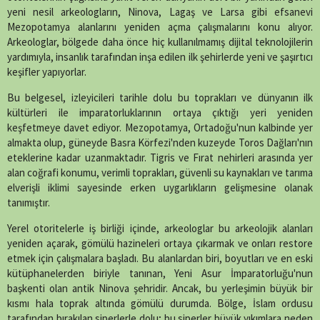
yeni nesil arkeologların, Ninova, Lagaş ve Larsa gibi efsanevi
Mezopotamya alanlarını yeniden açma çalışmalarını konu alıyor.
Arkeologlar, bölgede daha önce hiç kullanılmamış dijital teknolojilerin
yardımıyla, insanlık tarafından inşa edilen ilk şehirlerde yeni ve şaşırtıcı
keşifler yapıyorlar.
Bu belgesel, izleyicileri tarihle dolu bu toprakları ve dünyanın ilk
kültürleri ile imparatorluklarının ortaya çıktığı yeri yeniden
keşfetmeye davet ediyor. Mezopotamya, Ortadoğu'nun kalbinde yer
almakta olup, güneyde Basra Körfezi'nden kuzeyde Toros Dağları'nın
eteklerine kadar uzanmaktadır. Tigris ve Fırat nehirleri arasında yer
alan coğrafi konumu, verimli toprakları, güvenli su kaynakları ve tarıma
elverişli iklimi sayesinde erken uygarlıkların gelişmesine olanak
tanımıştır.
Yerel otoritelerle iş birliği içinde, arkeologlar bu arkeolojik alanları
yeniden açarak, gömülü hazineleri ortaya çıkarmak ve onları restore
etmek için çalışmalara başladı. Bu alanlardan biri, boyutları ve en eski
kütüphanelerden biriyle tanınan, Yeni Asur İmparatorluğu'nun
başkenti olan antik Ninova şehridir. Ancak, bu yerleşimin büyük bir
kısmı hala toprak altında gömülü durumda. Bölge, İslam ordusu
tarafından bırakılan siperlerle dolu; bu siperler büyük yıkımlara neden