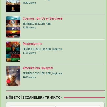
3547 Views
Cosmos, Bir Uzay Serüveni
SERİ BELGESELLER
,
ABD
3148 Views
Medeniyetler
SERİ BELGESELLER
,
ABD
,
İngiltere
1753 Views
Amerika’nın Hikayesi
SERİ BELGESELLER
,
ABD
,
İngiltere
1635 Views
NÖBETÇİ ECZANELER (TR-KKTC)