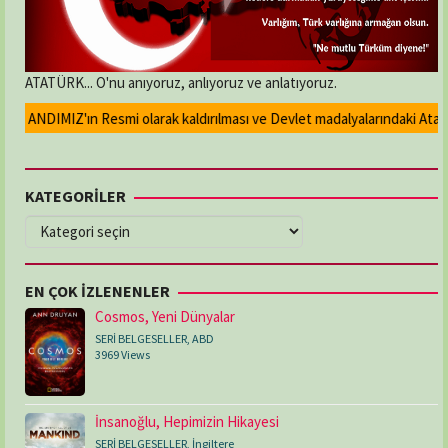
ATATÜRK... O'nu anıyoruz, anlıyoruz ve anlatıyoruz.
ANDIMIZ'ın Resmi olarak kaldırılması ve Devlet madalyalarındaki Atatürk k
KATEGORİLER
KATEGORİLER
EN ÇOK İZLENENLER
Cosmos, Yeni Dünyalar
SERİ BELGESELLER
,
ABD
3969 Views
İnsanoğlu, Hepimizin Hikayesi
SERİ BELGESELLER
,
İngiltere