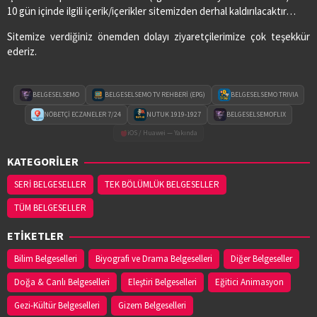
10 gün içinde ilgili içerik/içerikler sitemizden derhal kaldırılacaktır…
Sitemize verdiğiniz önemden dolayı ziyaretçilerimize çok teşekkür
ederiz.
BELGESELSEMO
BELGESELSEMO TV REHBERİ (EPG)
BELGESELSEMO TRIVIA
NÖBETÇİ ECZANELER 7/24
NUTUK 1919-1927
BELGESELSEMOFLIX
iOS / Huawei — Yakında
KATEGORİLER
SERİ BELGESELLER
TEK BÖLÜMLÜK BELGESELLER
TÜM BELGESELLER
ETİKETLER
Bilim Belgeselleri
Biyografi ve Drama Belgeselleri
Diğer Belgeseller
Doğa & Canlı Belgeselleri
Eleştiri Belgeselleri
Eğitici Animasyon
Gezi-Kültür Belgeselleri
Gizem Belgeselleri