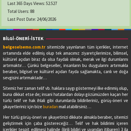
Last 365 Days Views:
52.527
Total Users:
88
Last Post Date:
24/06/2026
BİLGİ-ÖNERİ-İSTEK
belgeselsemo.com.tr
sitemizde yayınlanan tüm içerikler, internet
ortamında elde edilmiş olup tek amacımız ziyaretçilerimize, bilimsel,
kültürel açıdan biraz da olsa faydalı olmak, merak ve ilgi durumlarını
artırmaktır… Çünkü belgeseller, insanların bu duygularını artırmakla
beraber, bilgisel ve kültürel açıdan fayda sağlamakta, canlı ve doğa
sevgisini artırmaktadır…
Sitemiz her zaman telif vb. haklara saygı göstermeyi ilke edinmiş olup,
buna dikkat etse de; insani hatalardan dolayı gözümüzden kaçan her
türlü telif ve hak ihlali gibi durumlarda bildirileriniz, görüş-öneri ve
şikayetleriniz için bize
buradan
mail atabilirsiniz…
Her türlü görüş-öneri ve şikayetinizi dikkate almakla beraber, sitemizi
geliştirmek için çaba göstereceğiz… Telif ve hak bildirimi içeren
içerikler tespit edilmesi halinde (ilgili bildiri ve uyarıdan itibaren) 3 ila