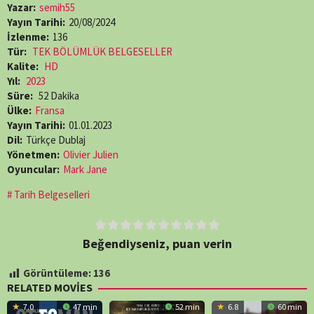
Yazar:
semih55
Yayın Tarihi:
20/08/2024
İzlenme:
136
Tür:
TEK BÖLÜMLÜK BELGESELLER
Kalite:
HD
Yıl:
2023
Süre:
52 Dakika
Ülke:
Fransa
Yayın Tarihi:
01.01.2023
Dil:
Türkçe Dublaj
Yönetmen:
Olivier Julien
Oyuncular:
Mark Jane
Tarih Belgeselleri
Beğendiyseniz, puan verin
Görüntüleme:
136
RELATED MOVIES
7.0
47 min
52 min
6.8
60 min