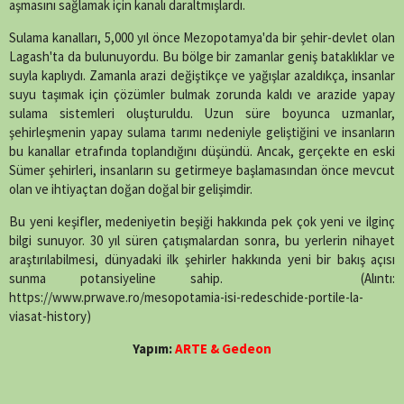
aşmasını sağlamak için kanalı daraltmışlardı.
Sulama kanalları, 5,000 yıl önce Mezopotamya'da bir şehir-devlet olan
Lagash'ta da bulunuyordu. Bu bölge bir zamanlar geniş bataklıklar ve
suyla kaplıydı. Zamanla arazi değiştikçe ve yağışlar azaldıkça, insanlar
suyu taşımak için çözümler bulmak zorunda kaldı ve arazide yapay
sulama sistemleri oluşturuldu. Uzun süre boyunca uzmanlar,
şehirleşmenin yapay sulama tarımı nedeniyle geliştiğini ve insanların
bu kanallar etrafında toplandığını düşündü. Ancak, gerçekte en eski
Sümer şehirleri, insanların su getirmeye başlamasından önce mevcut
olan ve ihtiyaçtan doğan doğal bir gelişimdir.
Bu yeni keşifler, medeniyetin beşiği hakkında pek çok yeni ve ilginç
bilgi sunuyor. 30 yıl süren çatışmalardan sonra, bu yerlerin nihayet
araştırılabilmesi, dünyadaki ilk şehirler hakkında yeni bir bakış açısı
sunma potansiyeline sahip. (Alıntı:
https://www.prwave.ro/mesopotamia-isi-redeschide-portile-la-
viasat-history)
Yapım:
ARTE & Gedeon