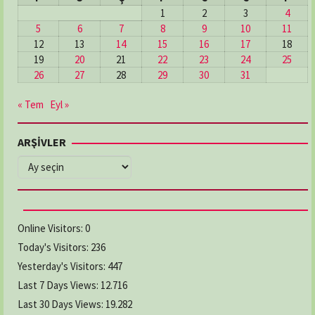
1
2
3
4
5
6
7
8
9
10
11
12
13
14
15
16
17
18
19
20
21
22
23
24
25
26
27
28
29
30
31
« Tem
Eyl »
ARŞİVLER
ARŞİVLER
Online Visitors:
0
Today's Visitors:
236
Yesterday's Visitors:
447
Last 7 Days Views:
12.716
Last 30 Days Views:
19.282