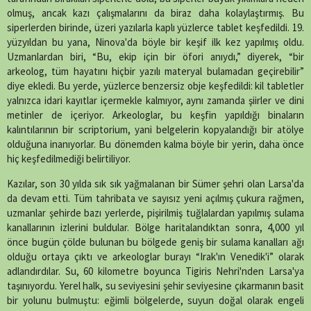
olmuş, ancak kazı çalışmalarını da biraz daha kolaylaştırmış. Bu
siperlerden birinde, üzeri yazılarla kaplı yüzlerce tablet keşfedildi. 19.
yüzyıldan bu yana, Ninova'da böyle bir keşif ilk kez yapılmış oldu.
Uzmanlardan biri, “Bu, ekip için bir öfori anıydı,” diyerek, “bir
arkeolog, tüm hayatını hiçbir yazılı materyal bulamadan geçirebilir”
diye ekledi. Bu yerde, yüzlerce benzersiz obje keşfedildi: kil tabletler
yalnızca idari kayıtlar içermekle kalmıyor, aynı zamanda şiirler ve dini
metinler de içeriyor. Arkeologlar, bu keşfin yapıldığı binaların
kalıntılarının bir scriptorium, yani belgelerin kopyalandığı bir atölye
olduğuna inanıyorlar. Bu dönemden kalma böyle bir yerin, daha önce
hiç keşfedilmediği belirtiliyor.
Kazılar, son 30 yılda sık sık yağmalanan bir Sümer şehri olan Larsa'da
da devam etti. Tüm tahribata ve sayısız yeni açılmış çukura rağmen,
uzmanlar şehirde bazı yerlerde, pişirilmiş tuğlalardan yapılmış sulama
kanallarının izlerini buldular. Bölge haritalandıktan sonra, 4,000 yıl
önce bugün çölde bulunan bu bölgede geniş bir sulama kanalları ağı
olduğu ortaya çıktı ve arkeologlar burayı “Irak'ın Venedik'i” olarak
adlandırdılar. Su, 60 kilometre boyunca Tigiris Nehri'nden Larsa'ya
taşınıyordu. Yerel halk, su seviyesini şehir seviyesine çıkarmanın basit
bir yolunu bulmuştu: eğimli bölgelerde, suyun doğal olarak engeli