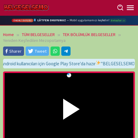
Skip
to
content
LÜTFEN OKUYUNUZ
— Mobil uygulamamızı keşfedin!
Detaylar →
ÖNEMLİ DUYURU
Home
TÜM BELGESELLER
TEK BÖLÜMLÜK BELGESELLER
Yeniden Keşfedilen Mezopotamya
Sharer
Tweet
kullanıcıları için Google Play Store'da hazır
"BELGESELSEMO" yaz, bul,