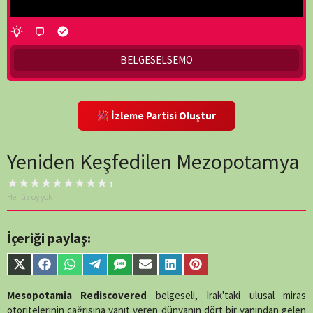
BELGESELSEMO
İzleme Partisi Oluştur
Yeniden Keşfedilen Mezopotamya
Henüz oy yok
İçeriği paylaş:
Share
Share
Share
Share
Share
Share
Share
Share
on
on
on
on
on
on
on
on
X
Facebook
WhatsApp
Telegram
SMS
Email
LinkedIn
Pinterest
Mesopotamia Rediscovered
belgeseli, Irak'taki ulusal miras
(Twitter)
otoritelerinin çağrısına yanıt veren dünyanın dört bir yanından gelen