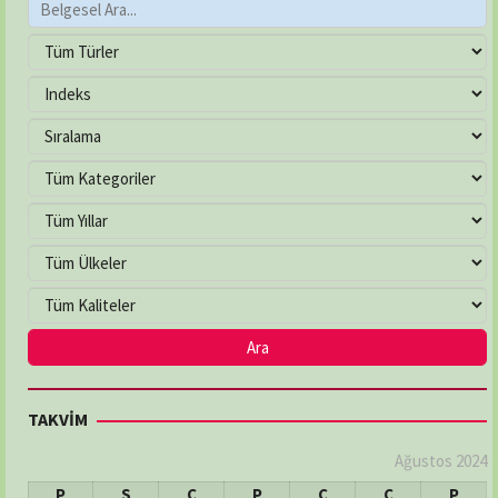
TAKVİM
Ağustos 2024
P
S
Ç
P
C
C
P