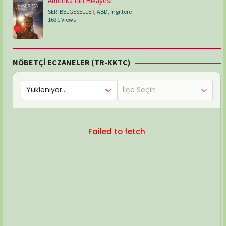
Amerika’nın Hikayesi
SERİ BELGESELLER
,
ABD
,
İngiltere
1631 Views
NÖBETÇİ ECZANELER (TR-KKTC)
Failed to fetch