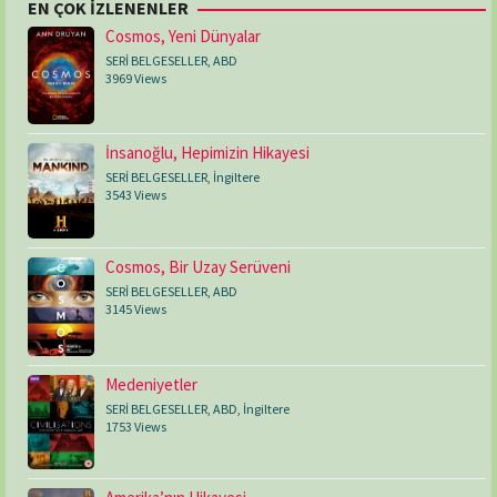
EN ÇOK İZLENENLER
Cosmos, Yeni Dünyalar
SERİ BELGESELLER
,
ABD
3969 Views
İnsanoğlu, Hepimizin Hikayesi
SERİ BELGESELLER
,
İngiltere
3543 Views
Cosmos, Bir Uzay Serüveni
SERİ BELGESELLER
,
ABD
3145 Views
Medeniyetler
SERİ BELGESELLER
,
ABD
,
İngiltere
1753 Views