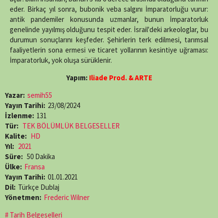
eder. Birkaç yıl sonra, bubonik veba salgını İmparatorluğu vurur:
antik pandemiler konusunda uzmanlar, bunun İmparatorluk
genelinde yayılmış olduğunu tespit eder. İsrail'deki arkeologlar, bu
durumun sonuçlarını keşfeder. Şehirlerin terk edilmesi, tarımsal
faaliyetlerin sona ermesi ve ticaret yollarının kesintiye uğraması:
İmparatorluk, yok oluşa sürüklenir.
Yapım:
Iliade Prod. & ARTE
Yazar:
semih55
Yayın Tarihi:
23/08/2024
İzlenme:
131
Tür:
TEK BÖLÜMLÜK BELGESELLER
Kalite:
HD
Yıl:
2021
Süre:
50 Dakika
Ülke:
Fransa
Yayın Tarihi:
01.01.2021
Dil:
Türkçe Dublaj
Yönetmen:
Frederic Wilner
Tarih Belgeselleri