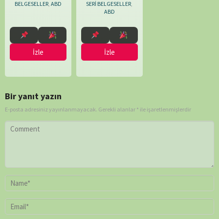
SERİ BELGESELLER
,
BELGESELLER
,
ABD
ABD
İzle
İzle
Bir yanıt yazın
E-posta adresiniz yayınlanmayacak.
Gerekli alanlar
*
ile işaretlenmişlerdir