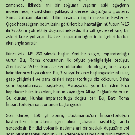
zamanda, iklimde ani bir soğuma yaşanır: eski ağaçların
incelenmesi, sıcaklıkların yaklaşık 3 derece düştüğünü gösterir.
Roma katakomplarında, bilim insanları toplu mezarlar keşfeder.
Çiçek hastalığının belirtilerini görürler: bu hastalığın nüfusun %15
ila %20'sini yok ettiği düşünülmektedir. Bu çift çevresel kriz, bir
askeri krize yol açar: İlk kez, İmparatorluğun iç bölgeleri barbar
akınlarıyla sarsılır.
İkinci kriz, MS 260 yılında başlar. Yeni bir salgın, İmparatorluğu
vurur. Bu, Roma ordusunun ilk büyük yenilgileriyle örtüşür.
Abrittus'ta 25.000 Roma askeri öldürülür: arkeologlar, bu savaşın
kalıntılarını ortaya çıkarır. Bu, 3. yüzyıl krizinin başlangıcıdır: istilalar,
gasp girişimleri ve para krizleri İmparatorluğu diz çöktürür. Daha
yeni toparlanmaya başlarken, Avrasya'da yeni bir iklim krizi
kapıdadır: bilim insanları, bunun kaynağını Altay Dağları'nda bulur.
Bu durum, Hunları İmparatorluğa doğru iter: Bu, Batı Roma
İmparatorluğu'nun sonunun başlangıcıdır.
Son darbe, 150 yıl sonra, Justinianus'un İmparatorluğun
kaybedilen topraklarını geri alma çabasını başlattığı anda
gerçekleşir. Bir dizi volkanik patlama ani bir sıcaklık düşüşüne yol
açar: bilim insanları, bunun 3 ila 6 derece arasında olduğunu tahmin