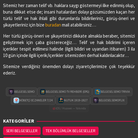
Sitemiz her zaman telif vb. haklara saygı göstermeyi ilke edinmiş olup,
buna dikkat etse de; insani hatalardan dolayı gözümüzden kaçan her
türlü telif ve hak ihlali gibi durumlarda bildirileriniz, görüş-öneri ve
şikayetleriniz için bize
buradan
mail atabilirsiniz…
Her türlü görüş-öneri ve şikayetinizi dikkate almakla beraber, sitemizi
geliştirmek için çaba göstereceğiz… Telif ve hak bildirimi içeren
içerikler tespit edilmesi halinde (ilgili bildiri ve uyarıdan itibaren) 3 ila
10 gün içinde ilgili içerik/içerikler sitemizden derhal kaldırılacaktır…
Sitemize verdiğiniz önemden dolayı ziyaretçilerimize çok teşekkür
ederiz.
BELGESELSEMO
BELGESELSEMO TV REHBERİ (EPG)
BELGESELSEMO TRIVIA
NÖBETÇİ ECZANELER 7/24
NUTUK 1919-1927
BELGESELSEMOFLIX
iOS / Huawei — Yakında
KATEGORİLER
SERİ BELGESELLER
TEK BÖLÜMLÜK BELGESELLER