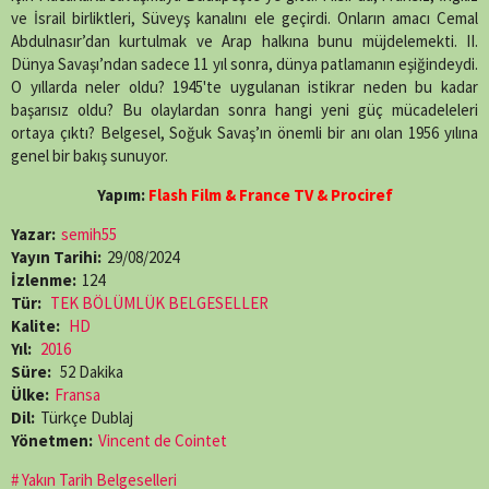
ve İsrail birliktleri, Süveyş kanalını ele geçirdi. Onların amacı Cemal
Abdulnasır’dan kurtulmak ve Arap halkına bunu müjdelemekti. II.
Dünya Savaşı’ndan sadece 11 yıl sonra, dünya patlamanın eşiğindeydi.
O yıllarda neler oldu? 1945'te uygulanan istikrar neden bu kadar
başarısız oldu? Bu olaylardan sonra hangi yeni güç mücadeleleri
ortaya çıktı? Belgesel, Soğuk Savaş’ın önemli bir anı olan 1956 yılına
genel bir bakış sunuyor.
Yapım:
Flash Film & France TV & Prociref
Yazar:
semih55
Yayın Tarihi:
29/08/2024
İzlenme:
124
Tür:
TEK BÖLÜMLÜK BELGESELLER
Kalite:
HD
Yıl:
2016
Süre:
52 Dakika
Ülke:
Fransa
Dil:
Türkçe Dublaj
Yönetmen:
Vincent de Cointet
Yakın Tarih Belgeselleri