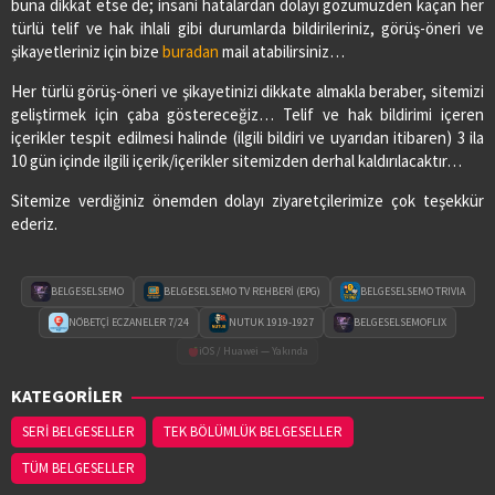
buna dikkat etse de; insani hatalardan dolayı gözümüzden kaçan her
türlü telif ve hak ihlali gibi durumlarda bildirileriniz, görüş-öneri ve
şikayetleriniz için bize
buradan
mail atabilirsiniz…
Her türlü görüş-öneri ve şikayetinizi dikkate almakla beraber, sitemizi
geliştirmek için çaba göstereceğiz… Telif ve hak bildirimi içeren
içerikler tespit edilmesi halinde (ilgili bildiri ve uyarıdan itibaren) 3 ila
10 gün içinde ilgili içerik/içerikler sitemizden derhal kaldırılacaktır…
Sitemize verdiğiniz önemden dolayı ziyaretçilerimize çok teşekkür
ederiz.
BELGESELSEMO
BELGESELSEMO TV REHBERİ (EPG)
BELGESELSEMO TRIVIA
NÖBETÇİ ECZANELER 7/24
NUTUK 1919-1927
BELGESELSEMOFLIX
iOS / Huawei — Yakında
KATEGORİLER
SERİ BELGESELLER
TEK BÖLÜMLÜK BELGESELLER
TÜM BELGESELLER