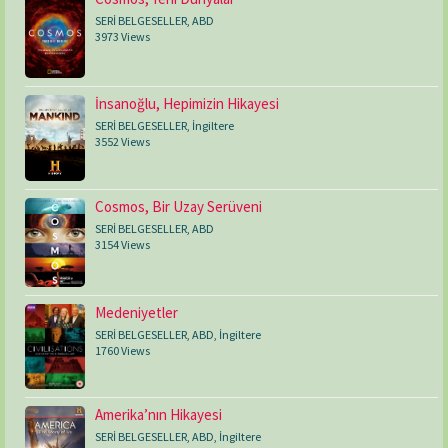
SERİ BELGESELLER
,
ABD
3973 Views
İnsanoğlu, Hepimizin Hikayesi
SERİ BELGESELLER
,
İngiltere
3552 Views
Cosmos, Bir Uzay Serüveni
SERİ BELGESELLER
,
ABD
3154 Views
Medeniyetler
SERİ BELGESELLER
,
ABD
,
İngiltere
1760 Views
Amerika’nın Hikayesi
SERİ BELGESELLER
,
ABD
,
İngiltere