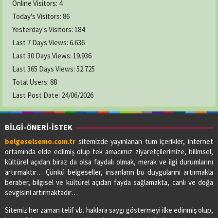
Online Visitors:
4
Today's Visitors:
86
Yesterday's Visitors:
184
Last 7 Days Views:
6.636
Last 30 Days Views:
19.936
Last 365 Days Views:
52.725
Total Users:
88
Last Post Date:
24/06/2026
BİLGİ-ÖNERİ-İSTEK
belgeselsemo.com.tr
sitemizde yayınlanan tüm içerikler, internet
ortamında elde edilmiş olup tek amacımız ziyaretçilerimize, bilimsel,
kültürel açıdan biraz da olsa faydalı olmak, merak ve ilgi durumlarını
artırmaktır… Çünkü belgeseller, insanların bu duygularını artırmakla
beraber, bilgisel ve kültürel açıdan fayda sağlamakta, canlı ve doğa
sevgisini artırmaktadır…
Sitemiz her zaman telif vb. haklara saygı göstermeyi ilke edinmiş olup,