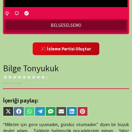
BELGESELSEMO
İzleme Partisi Oluştur
Bilge Tonyukuk
Henüz oy yok
İçeriği paylaş:
Share
Share
Share
Share
Share
Share
Share
Share
on
on
on
on
on
on
on
on
X
Facebook
WhatsApp
Telegram
SMS
Email
LinkedIn
Pinterest
“Milletim için gece uyumadım, gündüz oturmadım.” diyen bir büyük
(Twitter)
devlet adamı… Türklerin bağımsızlık mücadelesinin mimarı… Yalnız