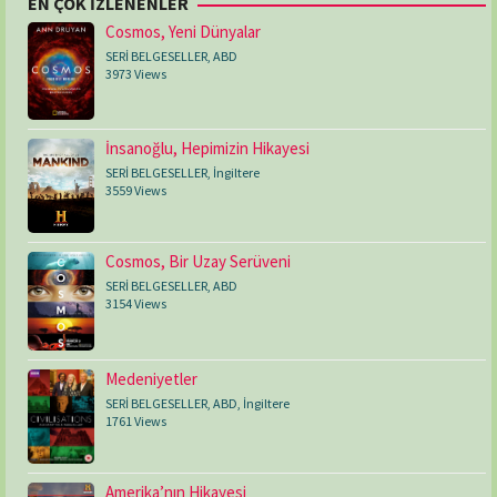
EN ÇOK İZLENENLER
Cosmos, Yeni Dünyalar
SERİ BELGESELLER
,
ABD
3973 Views
İnsanoğlu, Hepimizin Hikayesi
SERİ BELGESELLER
,
İngiltere
3559 Views
Cosmos, Bir Uzay Serüveni
SERİ BELGESELLER
,
ABD
3154 Views
Medeniyetler
SERİ BELGESELLER
,
ABD
,
İngiltere
1761 Views
Amerika’nın Hikayesi