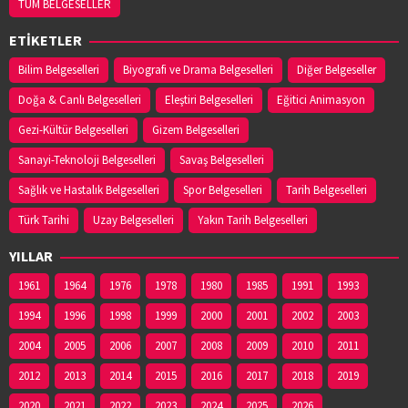
TÜM BELGESELLER
ETİKETLER
Bilim Belgeselleri
Biyografi ve Drama Belgeselleri
Diğer Belgeseller
Doğa & Canlı Belgeselleri
Eleştiri Belgeselleri
Eğitici Animasyon
Gezi-Kültür Belgeselleri
Gizem Belgeselleri
Sanayi-Teknoloji Belgeselleri
Savaş Belgeselleri
Sağlık ve Hastalık Belgeselleri
Spor Belgeselleri
Tarih Belgeselleri
Türk Tarihi
Uzay Belgeselleri
Yakın Tarih Belgeselleri
YILLAR
1961
1964
1976
1978
1980
1985
1991
1993
1994
1996
1998
1999
2000
2001
2002
2003
2004
2005
2006
2007
2008
2009
2010
2011
2012
2013
2014
2015
2016
2017
2018
2019
2020
2021
2022
2023
2024
2025
2026