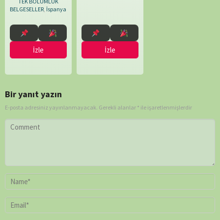
TEK BÖLÜMLÜK
BELGESELLER
,
İspanya
İzle
İzle
Bir yanıt yazın
E-posta adresiniz yayınlanmayacak.
Gerekli alanlar
*
ile işaretlenmişlerdir