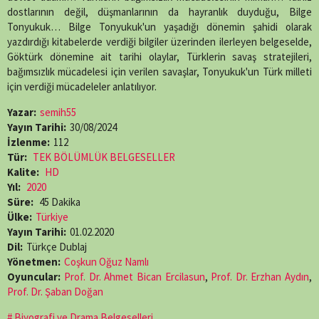
dostlarının değil, düşmanlarının da hayranlık duyduğu, Bilge
Tonyukuk… Bilge Tonyukuk'un yaşadığı dönemin şahidi olarak
yazdırdığı kitabelerde verdiği bilgiler üzerinden ilerleyen belgeselde,
Göktürk dönemine ait tarihi olaylar, Türklerin savaş stratejileri,
bağımsızlık mücadelesi için verilen savaşlar, Tonyukuk'un Türk milleti
için verdiği mücadeleler anlatılıyor.
Yazar:
semih55
Yayın Tarihi:
30/08/2024
İzlenme:
112
Tür:
TEK BÖLÜMLÜK BELGESELLER
Kalite:
HD
Yıl:
2020
Süre:
45 Dakika
Ülke:
Türkiye
Yayın Tarihi:
01.02.2020
Dil:
Türkçe Dublaj
Yönetmen:
Coşkun Oğuz Namlı
Oyuncular:
Prof. Dr. Ahmet Bican Ercilasun
,
Prof. Dr. Erzhan Aydın
,
Prof. Dr. Şaban Doğan
Biyografi ve Drama Belgeselleri