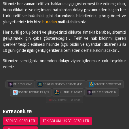
Sitemiz her zaman telif vb. haklara saygı göstermeyi ilke edinmiş olup,
buna dikkat etse de; insani hatalardan dolayı gözümüzden kaçan her
türlü telif ve hak ihlali gibi durumlarda bildirileriniz, görüş-öneri ve
şikayetleriniz için bize
buradan
mail atabilirsiniz…
Her türlü görüş-öneri ve şikayetinizi dikkate almakla beraber, sitemizi
geliştirmek için çaba göstereceğiz… Telif ve hak bildirimi içeren
içerikler tespit edilmesi halinde (ilgili bildiri ve uyarıdan itibaren) 3 ila
10 gün içinde ilgili içerik/içerikler sitemizden derhal kaldırılacaktır…
Sitemize verdiğiniz önemden dolayı ziyaretçilerimize çok teşekkür
ederiz.
BELGESELSEMO
BELGESELSEMO TV REHBERİ (EPG)
BELGESELSEMO TRIVIA
NÖBETÇİ ECZANELER 7/24
NUTUK 1919-1927
BELGESELSEMOFLIX
iOS / Huawei — Yakında
KATEGORİLER
SERİ BELGESELLER
TEK BÖLÜMLÜK BELGESELLER