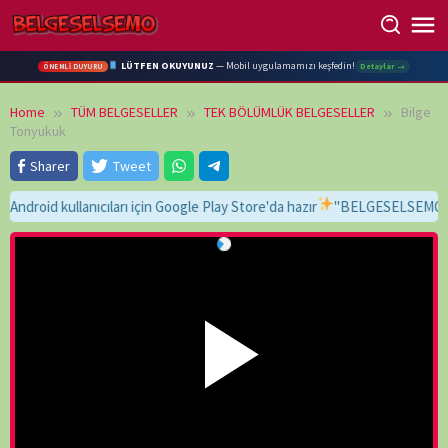
Skip
to
content
LÜTFEN OKUYUNUZ
— Mobil uygulamamızı keşfedin!
Detaylar →
ÖNEMLİ DUYURU
Home
TÜM BELGESELLER
TEK BÖLÜMLÜK BELGESELLER
Bilge
Tonyukuk
Sharer
Tweet
d kullanıcıları için Google Play Store'da hazır
"BELGESELSEMO" yaz, bu