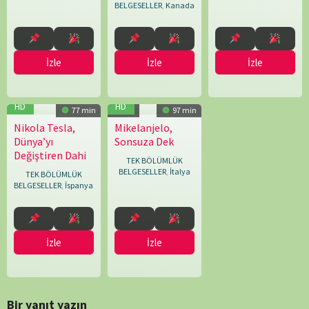
BELGESELLER
,
Kanada
İzle
İzle
İzle
HD
HD
77 min
7.2
97 min
Nikola Tesla,
Mikelanjelo,
08.09.2023
Biografías
20.09.2017
Emanuele
Dünya’yı
Sonsuza Dek
YT
Imbucci
Değiştiren Dahi
TEK BÖLÜMLÜK
BELGESELLER
,
İtalya
TEK BÖLÜMLÜK
BELGESELLER
,
İspanya
İzle
İzle
Bir yanıt yazın