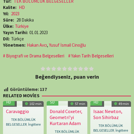
Tür:
TEK BÖLÜMLÜK BELGESELLER
Kalite:
HD
Yıl:
2023
Süre:
28 Dakika
Ülke:
Türkiye
Yayın Tarihi:
01.01.2023
Dil:
Türkçe
Yönetmen:
Hakan Avcı
,
Yusuf İsmail Cinoğlu
Biyografi ve Drama Belgeselleri
Yakın Tarih Belgeselleri
Beğendiyseniz, puan verin
Görüntüleme:
137
RELATED MOVIES
HD
SD
HD
7.4
102 min
57 min
7.2
49 min
Caravaggio
Donald Coxeter,
Isaac Newton,
11.11.2025
David
21.10.2009
David
12.04.2013
Renny
Geometri’yi
Son Sihirbaz
Bickerstaff
,
New
Bartlett
TEK BÖLÜMLÜK
Kurtaran Adam
Phil
BELGESELLER
,
İngiltere
TEK BÖLÜMLÜK
Grabsky
BELGESELLER
,
İngiltere
TEK BÖLÜMLÜK