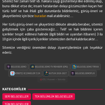
Sitemiz her zaman telif vb. haklara saygı göstermeyi ilke edinmiş olup,
buna dikkat etse de; insani hatalardan dolayı gözümüzden kaçan her
türlü telif ve hak ihlali gibi durumlarda bildirileriniz, görüş-öneri ve
şikayetleriniz için bize
buradan
mail atabilirsiniz…
Her türlü görüş-öneri ve şikayetinizi dikkate almakla beraber, sitemizi
geliştirmek için çaba göstereceğiz… Telif ve hak bildirimi içeren
içerikler tespit edilmesi halinde (ilgili bildiri ve uyarıdan itibaren) 3 ila
10 gün içinde ilgili içerik/içerikler sitemizden derhal kaldırılacaktır…
Sitemize verdiğiniz önemden dolayı ziyaretçilerimize çok teşekkür
ederiz.
BELGESELSEMO
BELGESELSEMO TV REHBERİ (EPG)
BELGESELSEMO TRIVIA
NÖBETÇİ ECZANELER 7/24
NUTUK 1919-1927
BELGESELSEMOFLIX
iOS / Huawei — Yakında
KATEGORİLER
SERİ BELGESELLER
TEK BÖLÜMLÜK BELGESELLER
TÜM BELGESELLER