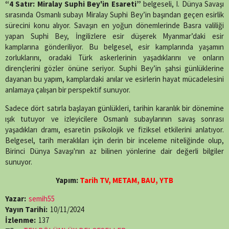
X
Facebook
WhatsApp
Telegram
SMS
Email
LinkedIn
Pinterest
“4 Satır: Miralay Suphi Bey'in Esareti”
belgeseli, I. Dünya Savaşı
(Twitter)
sırasında Osmanlı subayı Miralay Suphi Bey’in başından geçen esirlik
sürecini konu alıyor. Savaşın en yoğun dönemlerinde Basra valiliği
yapan Suphi Bey, İngilizlere esir düşerek Myanmar’daki esir
kamplarına gönderiliyor. Bu belgesel, esir kamplarında yaşamın
zorluklarını, oradaki Türk askerlerinin yaşadıklarını ve onların
dirençlerini gözler önüne seriyor. Suphi Bey’in şahsi günlüklerine
dayanan bu yapım, kamplardaki anılar ve esirlerin hayat mücadelesini
anlamaya çalışan bir perspektif sunuyor.
Sadece dört satırla başlayan günlükleri, tarihin karanlık bir dönemine
ışık tutuyor ve izleyicilere Osmanlı subaylarının savaş sonrası
yaşadıkları dramı, esaretin psikolojik ve fiziksel etkilerini anlatıyor.
Belgesel, tarih meraklıları için derin bir inceleme niteliğinde olup,
Birinci Dünya Savaşı'nın az bilinen yönlerine dair değerli bilgiler
sunuyor.
Yapım:
Tarih TV, METAM, BAU, YTB
Yazar:
semih55
Yayın Tarihi:
10/11/2024
İzlenme:
137