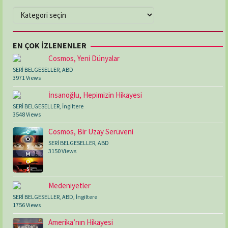
KATEGORİLER
EN ÇOK İZLENENLER
Cosmos, Yeni Dünyalar
SERİ BELGESELLER
,
ABD
3971 Views
İnsanoğlu, Hepimizin Hikayesi
SERİ BELGESELLER
,
İngiltere
3548 Views
Cosmos, Bir Uzay Serüveni
SERİ BELGESELLER
,
ABD
3150 Views
Medeniyetler
SERİ BELGESELLER
,
ABD
,
İngiltere
1756 Views
Amerika’nın Hikayesi