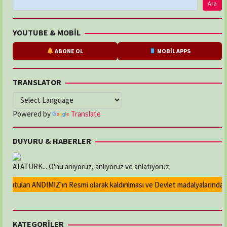
Ara
YOUTUBE & MOBİL
ABONE OL
MOBİL APPS
TRANSLATOR
Powered by
Translate
DUYURU & HABERLER
ATATÜRK... O'nu anıyoruz, anlıyoruz ve anlatıyoruz.
utulan ANDIMIZ'ın Resmi olarak kaldırılması ve Devlet madalyalarındaki At
KATEGORİLER