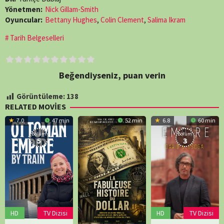
Yönetmen:
Nick Gillam-Smith
Oyuncular:
Bettany Hughes
,
Colin Clement
,
Salima Ikram
Tarih Belgeselleri
Beğendiyseniz, puan verin
Görüntüleme:
138
RELATED MOVIES
7.0
47 min
52 min
6.8
60 min
Bölüm:
Bölüm:
5
3
HD
TV Dizisi
HD
TV Dizisi