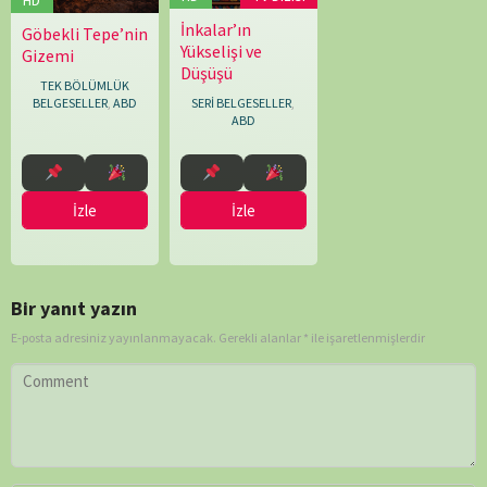
İnkalar’ın
14.12.2025
Thibaud
Göbekli Tepe’nin
25.02.2026
Simon
Yükselişi ve
Marchand
Gizemi
Rawles
Düşüşü
TEK BÖLÜMLÜK
SERİ BELGESELLER
,
BELGESELLER
,
ABD
ABD
İzle
İzle
Bir yanıt yazın
E-posta adresiniz yayınlanmayacak.
Gerekli alanlar
*
ile işaretlenmişlerdir