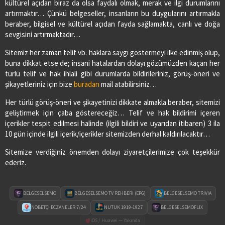
kültürel açıdan biraz da olsa faydalı olmak, merak ve ilgi durumlarını
artırmaktır… Çünkü belgeseller, insanların bu duygularını artırmakla
beraber, bilgisel ve kültürel açıdan fayda sağlamakta, canlı ve doğa
sevgisini artırmaktadır…
Sitemiz her zaman telif vb. haklara saygı göstermeyi ilke edinmiş olup,
buna dikkat etse de; insani hatalardan dolayı gözümüzden kaçan her
türlü telif ve hak ihlali gibi durumlarda bildirileriniz, görüş-öneri ve
şikayetleriniz için bize
buradan
mail atabilirsiniz…
Her türlü görüş-öneri ve şikayetinizi dikkate almakla beraber, sitemizi
geliştirmek için çaba göstereceğiz… Telif ve hak bildirimi içeren
içerikler tespit edilmesi halinde (ilgili bildiri ve uyarıdan itibaren) 3 ila
10 gün içinde ilgili içerik/içerikler sitemizden derhal kaldırılacaktır…
Sitemize verdiğiniz önemden dolayı ziyaretçilerimize çok teşekkür
ederiz.
BELGESELSEMO
BELGESELSEMO TV REHBERİ (EPG)
BELGESELSEMO TRIVIA
NÖBETÇİ ECZANELER 7/24
NUTUK 1919-1927
BELGESELSEMOFLIX
iOS / Huawei — Yakında