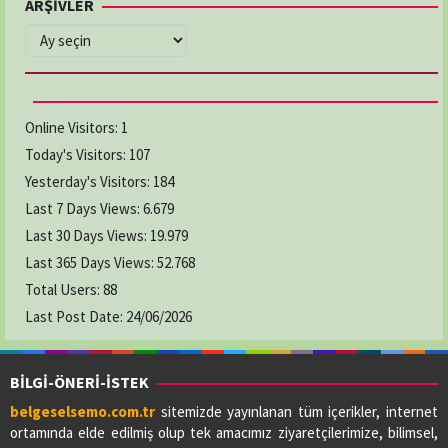
ARŞİVLER
ARŞİVLER
Online Visitors:
1
Today's Visitors:
107
Yesterday's Visitors:
184
Last 7 Days Views:
6.679
Last 30 Days Views:
19.979
Last 365 Days Views:
52.768
Total Users:
88
Last Post Date:
24/06/2026
BİLGİ-ÖNERİ-İSTEK
belgeselsemo.com.tr
sitemizde yayınlanan tüm içerikler, internet
ortamında elde edilmiş olup tek amacımız ziyaretçilerimize, bilimsel,