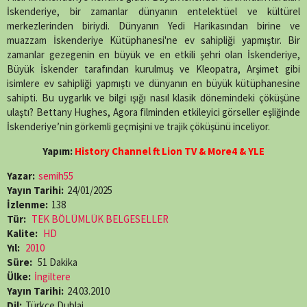
İskenderiye, bir zamanlar dünyanın entelektüel ve kültürel
merkezlerinden biriydi. Dünyanın Yedi Harikasından birine ve
muazzam İskenderiye Kütüphanesi'ne ev sahipliği yapmıştır. Bir
zamanlar gezegenin en büyük ve en etkili şehri olan İskenderiye,
Büyük İskender tarafından kurulmuş ve Kleopatra, Arşimet gibi
isimlere ev sahipliği yapmıştı ve dünyanın en büyük kütüphanesine
sahipti. Bu uygarlık ve bilgi ışığı nasıl klasik dönemindeki çöküşüne
ulaştı? Bettany Hughes, Agora filminden etkileyici görseller eşliğinde
İskenderiye’nin görkemli geçmişini ve trajik çöküşünü inceliyor.
Yapım:
History Channel ft Lion TV & More4 & YLE
Yazar:
semih55
Yayın Tarihi:
24/01/2025
İzlenme:
138
Tür:
TEK BÖLÜMLÜK BELGESELLER
Kalite:
HD
Yıl:
2010
Süre:
51 Dakika
Ülke:
İngiltere
Yayın Tarihi:
24.03.2010
Dil:
Türkçe Dublaj