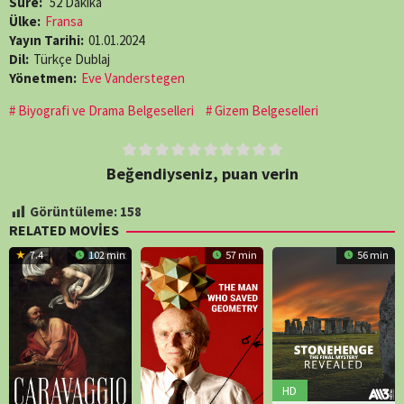
Süre:
52 Dakika
Ülke:
Fransa
Yayın Tarihi:
01.01.2024
Dil:
Türkçe Dublaj
Yönetmen:
Eve Vanderstegen
Biyografi ve Drama Belgeselleri
Gizem Belgeselleri
Beğendiyseniz, puan verin
Görüntüleme:
158
RELATED MOVIES
7.4
102 min
57 min
56 min
HD