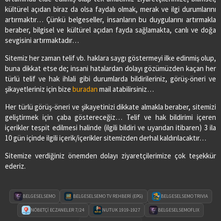
kültürel açıdan biraz da olsa faydalı olmak, merak ve ilgi durumlarını
artırmaktır… Çünkü belgeseller, insanların bu duygularını artırmakla
beraber, bilgisel ve kültürel açıdan fayda sağlamakta, canlı ve doğa
sevgisini artırmaktadır…
Sitemiz her zaman telif vb. haklara saygı göstermeyi ilke edinmiş olup,
buna dikkat etse de; insani hatalardan dolayı gözümüzden kaçan her
türlü telif ve hak ihlali gibi durumlarda bildirileriniz, görüş-öneri ve
şikayetleriniz için bize
buradan
mail atabilirsiniz…
Her türlü görüş-öneri ve şikayetinizi dikkate almakla beraber, sitemizi
geliştirmek için çaba göstereceğiz… Telif ve hak bildirimi içeren
içerikler tespit edilmesi halinde (ilgili bildiri ve uyarıdan itibaren) 3 ila
10 gün içinde ilgili içerik/içerikler sitemizden derhal kaldırılacaktır…
Sitemize verdiğiniz önemden dolayı ziyaretçilerimize çok teşekkür
ederiz.
BELGESELSEMO
BELGESELSEMO TV REHBERİ (EPG)
BELGESELSEMO TRIVIA
NÖBETÇİ ECZANELER 7/24
NUTUK 1919-1927
BELGESELSEMOFLIX