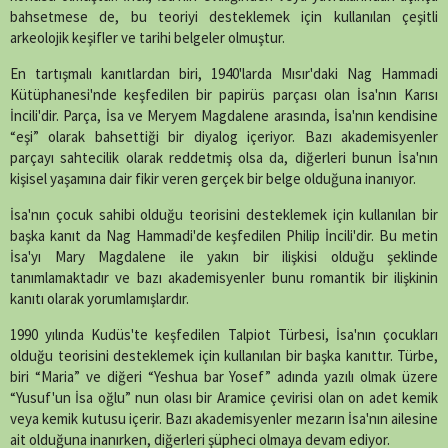
bahsetmese de, bu teoriyi desteklemek için kullanılan çeşitli
arkeolojik keşifler ve tarihi belgeler olmuştur.
En tartışmalı kanıtlardan biri, 1940'larda Mısır'daki Nag Hammadi
Kütüphanesi'nde keşfedilen bir papirüs parçası olan İsa'nın Karısı
İncili'dir. Parça, İsa ve Meryem Magdalene arasında, İsa'nın kendisine
“eşi” olarak bahsettiği bir diyalog içeriyor. Bazı akademisyenler
parçayı sahtecilik olarak reddetmiş olsa da, diğerleri bunun İsa'nın
kişisel yaşamına dair fikir veren gerçek bir belge olduğuna inanıyor.
İsa'nın çocuk sahibi olduğu teorisini desteklemek için kullanılan bir
başka kanıt da Nag Hammadi'de keşfedilen Philip İncili'dir. Bu metin
İsa'yı Mary Magdalene ile yakın bir ilişkisi olduğu şeklinde
tanımlamaktadır ve bazı akademisyenler bunu romantik bir ilişkinin
kanıtı olarak yorumlamışlardır.
1990 yılında Kudüs'te keşfedilen Talpiot Türbesi, İsa'nın çocukları
olduğu teorisini desteklemek için kullanılan bir başka kanıttır. Türbe,
biri “Maria” ve diğeri “Yeshua bar Yosef” adında yazılı olmak üzere
“Yusuf'un İsa oğlu” nun olası bir Aramice çevirisi olan on adet kemik
veya kemik kutusu içerir. Bazı akademisyenler mezarın İsa'nın ailesine
ait olduğuna inanırken, diğerleri şüpheci olmaya devam ediyor.