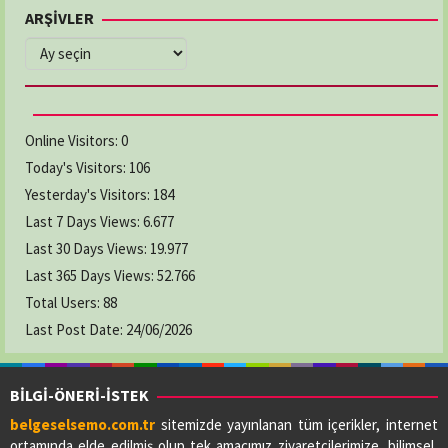
ARŞİVLER
ARŞİVLER
Online Visitors:
0
Today's Visitors:
106
Yesterday's Visitors:
184
Last 7 Days Views:
6.677
Last 30 Days Views:
19.977
Last 365 Days Views:
52.766
Total Users:
88
Last Post Date:
24/06/2026
BİLGİ-ÖNERİ-İSTEK
belgeselsemo.com.tr
sitemizde yayınlanan tüm içerikler, internet
ortamında elde edilmiş olup tek amacımız ziyaretçilerimize, bilimsel,