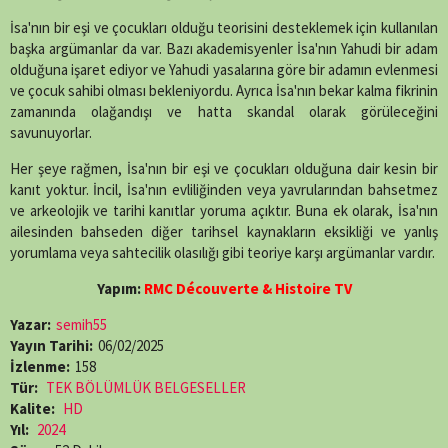
İsa'nın bir eşi ve çocukları olduğu teorisini desteklemek için kullanılan
başka argümanlar da var. Bazı akademisyenler İsa'nın Yahudi bir adam
olduğuna işaret ediyor ve Yahudi yasalarına göre bir adamın evlenmesi
ve çocuk sahibi olması bekleniyordu. Ayrıca İsa'nın bekar kalma fikrinin
zamanında olağandışı ve hatta skandal olarak görüleceğini
savunuyorlar.
Her şeye rağmen, İsa'nın bir eşi ve çocukları olduğuna dair kesin bir
kanıt yoktur. İncil, İsa'nın evliliğinden veya yavrularından bahsetmez
ve arkeolojik ve tarihi kanıtlar yoruma açıktır. Buna ek olarak, İsa'nın
ailesinden bahseden diğer tarihsel kaynakların eksikliği ve yanlış
yorumlama veya sahtecilik olasılığı gibi teoriye karşı argümanlar vardır.
Yapım:
RMC Découverte & Histoire TV
Yazar:
semih55
Yayın Tarihi:
06/02/2025
İzlenme:
158
Tür:
TEK BÖLÜMLÜK BELGESELLER
Kalite:
HD
Yıl:
2024