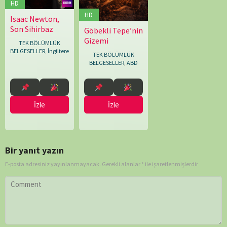
HD
HD
Isaac Newton,
12.04.2013
Renny
Son Sihirbaz
Bartlett
Göbekli Tepe’nin
25.02.2026
Simon
Gizemi
Rawles
TEK BÖLÜMLÜK
BELGESELLER
,
İngiltere
TEK BÖLÜMLÜK
BELGESELLER
,
ABD
İzle
İzle
Bir yanıt yazın
E-posta adresiniz yayınlanmayacak.
Gerekli alanlar
*
ile işaretlenmişlerdir