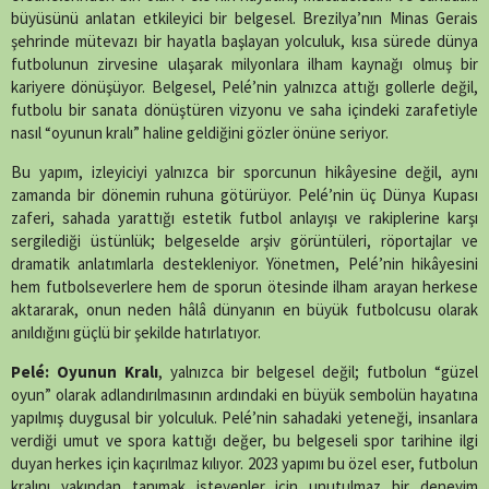
büyüsünü anlatan etkileyici bir belgesel. Brezilya’nın Minas Gerais
şehrinde mütevazı bir hayatla başlayan yolculuk, kısa sürede dünya
futbolunun zirvesine ulaşarak milyonlara ilham kaynağı olmuş bir
kariyere dönüşüyor. Belgesel, Pelé’nin yalnızca attığı gollerle değil,
futbolu bir sanata dönüştüren vizyonu ve saha içindeki zarafetiyle
nasıl “oyunun kralı” haline geldiğini gözler önüne seriyor.
Bu yapım, izleyiciyi yalnızca bir sporcunun hikâyesine değil, aynı
zamanda bir dönemin ruhuna götürüyor. Pelé’nin üç Dünya Kupası
zaferi, sahada yarattığı estetik futbol anlayışı ve rakiplerine karşı
sergilediği üstünlük; belgeselde arşiv görüntüleri, röportajlar ve
dramatik anlatımlarla destekleniyor. Yönetmen, Pelé’nin hikâyesini
hem futbolseverlere hem de sporun ötesinde ilham arayan herkese
aktararak, onun neden hâlâ dünyanın en büyük futbolcusu olarak
anıldığını güçlü bir şekilde hatırlatıyor.
Pelé: Oyunun Kralı
, yalnızca bir belgesel değil; futbolun “güzel
oyun” olarak adlandırılmasının ardındaki en büyük sembolün hayatına
yapılmış duygusal bir yolculuk. Pelé’nin sahadaki yeteneği, insanlara
verdiği umut ve spora kattığı değer, bu belgeseli spor tarihine ilgi
duyan herkes için kaçırılmaz kılıyor. 2023 yapımı bu özel eser, futbolun
kralını yakından tanımak isteyenler için unutulmaz bir deneyim