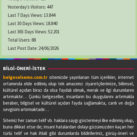
Yesterday's Visitors:
447
Last 7 Days Views:
13.844
Last 30 Days Views:
18.840
Last 365 Days Views:
52.201
Total Users:
88
Last Post Date:
24/06/2026
BİLGİ-ÖNERİ-İSTEK
belgeselsemo.com.tr
sitemizde yayınlanan tüm içerikler, internet
ortamında elde edilmiş olup tek amacımız ziyaretçilerimize, bilimsel,
kültürel açıdan biraz da olsa faydalı olmak, merak ve ilgi durumlarını
artırmaktır… Çünkü belgeseller, insanların bu duygularını artırmakla
beraber, bilgisel ve kültürel açıdan fayda sağlamakta, canlı ve doğa
sevgisini artırmaktadır…
Sitemiz her zaman telif vb. haklara saygı göstermeyi ilke edinmiş olup,
buna dikkat etse de; insani hatalardan dolayı gözümüzden kaçan her
türlü telif ve hak ihlali gibi durumlarda bildirileriniz, görüş-öneri ve