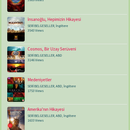
İnsanoğlu, Hepimizin Hikayesi
SERİ BELGESELLER
,
İngiltere
3543 Views
Cosmos, Bir Uzay Serüveni
SERİ BELGESELLER
,
ABD
3146 Views
Medeniyetler
SERİ BELGESELLER
,
ABD
,
İngiltere
1753 Views
Amerika’nın Hikayesi
SERİ BELGESELLER
,
ABD
,
İngiltere
1633 Views