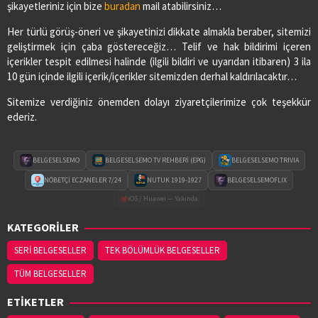
şikayetleriniz için bize
buradan
mail atabilirsiniz…
Her türlü görüş-öneri ve şikayetinizi dikkate almakla beraber, sitemizi
geliştirmek için çaba göstereceğiz… Telif ve hak bildirimi içeren
içerikler tespit edilmesi halinde (ilgili bildiri ve uyarıdan itibaren) 3 ila
10 gün içinde ilgili içerik/içerikler sitemizden derhal kaldırılacaktır…
Sitemize verdiğiniz önemden dolayı ziyaretçilerimize çok teşekkür
ederiz.
BELGESELSEMO
BELGESELSEMO TV REHBERİ (EPG)
BELGESELSEMO TRIVIA
NÖBETÇİ ECZANELER 7/24
NUTUK 1919-1927
BELGESELSEMOFLIX
iOS / Huawei — Yakında
KATEGORİLER
SERİ BELGESELLER
TEK BÖLÜMLÜK BELGESELLER
TÜM BELGESELLER
ETİKETLER