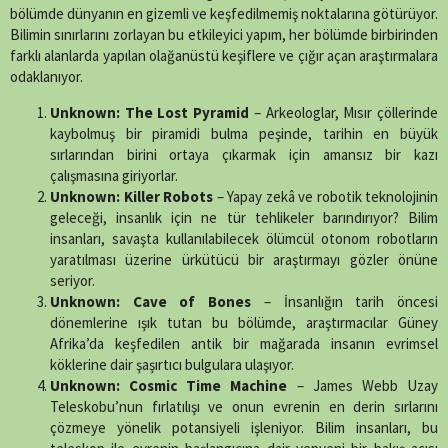
(Twitter)
bölümde dünyanın en gizemli ve keşfedilmemiş noktalarına götürüyor.
Bilimin sınırlarını zorlayan bu etkileyici yapım, her bölümde birbirinden
farklı alanlarda yapılan olağanüstü keşiflere ve çığır açan araştırmalara
odaklanıyor.
Unknown: The Lost Pyramid
– Arkeologlar, Mısır çöllerinde
kaybolmuş bir piramidi bulma peşinde, tarihin en büyük
sırlarından birini ortaya çıkarmak için amansız bir kazı
çalışmasına giriyorlar.
Unknown: Killer Robots
– Yapay zekâ ve robotik teknolojinin
geleceği, insanlık için ne tür tehlikeler barındırıyor? Bilim
insanları, savaşta kullanılabilecek ölümcül otonom robotların
yaratılması üzerine ürkütücü bir araştırmayı gözler önüne
seriyor.
Unknown: Cave of Bones
– İnsanlığın tarih öncesi
dönemlerine ışık tutan bu bölümde, araştırmacılar Güney
Afrika’da keşfedilen antik bir mağarada insanın evrimsel
köklerine dair şaşırtıcı bulgulara ulaşıyor.
Unknown: Cosmic Time Machine
– James Webb Uzay
Teleskobu’nun fırlatılışı ve onun evrenin en derin sırlarını
çözmeye yönelik potansiyeli işleniyor. Bilim insanları, bu