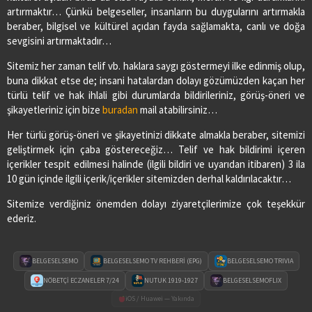
artırmaktır… Çünkü belgeseller, insanların bu duygularını artırmakla
beraber, bilgisel ve kültürel açıdan fayda sağlamakta, canlı ve doğa
sevgisini artırmaktadır…
Sitemiz her zaman telif vb. haklara saygı göstermeyi ilke edinmiş olup,
buna dikkat etse de; insani hatalardan dolayı gözümüzden kaçan her
türlü telif ve hak ihlali gibi durumlarda bildirileriniz, görüş-öneri ve
şikayetleriniz için bize
buradan
mail atabilirsiniz…
Her türlü görüş-öneri ve şikayetinizi dikkate almakla beraber, sitemizi
geliştirmek için çaba göstereceğiz… Telif ve hak bildirimi içeren
içerikler tespit edilmesi halinde (ilgili bildiri ve uyarıdan itibaren) 3 ila
10 gün içinde ilgili içerik/içerikler sitemizden derhal kaldırılacaktır…
Sitemize verdiğiniz önemden dolayı ziyaretçilerimize çok teşekkür
ederiz.
BELGESELSEMO
BELGESELSEMO TV REHBERİ (EPG)
BELGESELSEMO TRIVIA
NÖBETÇİ ECZANELER 7/24
NUTUK 1919-1927
BELGESELSEMOFLIX
iOS / Huawei — Yakında