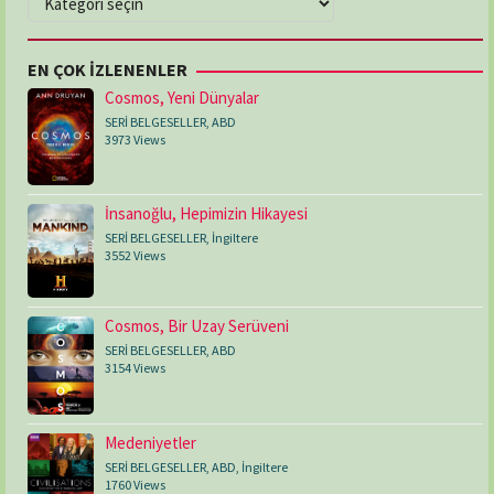
EN ÇOK İZLENENLER
Cosmos, Yeni Dünyalar
SERİ BELGESELLER
,
ABD
3973 Views
İnsanoğlu, Hepimizin Hikayesi
SERİ BELGESELLER
,
İngiltere
3552 Views
Cosmos, Bir Uzay Serüveni
SERİ BELGESELLER
,
ABD
3154 Views
Medeniyetler
SERİ BELGESELLER
,
ABD
,
İngiltere
1760 Views