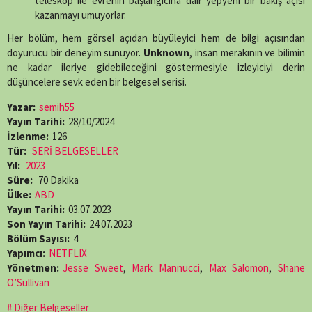
teleskop ile evrenin başlangıcına dair yepyeni bir bakış açısı
kazanmayı umuyorlar.
Her bölüm, hem görsel açıdan büyüleyici hem de bilgi açısından
doyurucu bir deneyim sunuyor.
Unknown
, insan merakının ve bilimin
ne kadar ileriye gidebileceğini göstermesiyle izleyiciyi derin
düşüncelere sevk eden bir belgesel serisi.
Yazar:
semih55
Yayın Tarihi:
28/10/2024
İzlenme:
126
Tür:
SERİ BELGESELLER
Yıl:
2023
Süre:
70 Dakika
Ülke:
ABD
Yayın Tarihi:
03.07.2023
Son Yayın Tarihi:
24.07.2023
Bölüm Sayısı:
4
Yapımcı:
NETFLIX
Yönetmen:
Jesse Sweet
,
Mark Mannucci
,
Max Salomon
,
Shane
O’Sullivan
Diğer Belgeseller