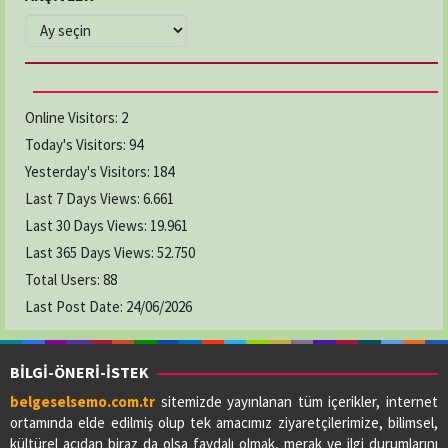
ARŞİVLER
Online Visitors:
2
Today's Visitors:
94
Yesterday's Visitors:
184
Last 7 Days Views:
6.661
Last 30 Days Views:
19.961
Last 365 Days Views:
52.750
Total Users:
88
Last Post Date:
24/06/2026
BİLGİ-ÖNERİ-İSTEK
belgeselsemo.com.tr
sitemizde yayınlanan tüm içerikler, internet
ortamında elde edilmiş olup tek amacımız ziyaretçilerimize, bilimsel,
kültürel açıdan biraz da olsa faydalı olmak, merak ve ilgi durumlarını