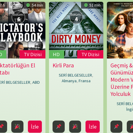
Pascal
Now
Almanya
,
Fransa
ER
,
ABD
Üzerine Felsefi Bir
Carron
,
Yolculuk
Sylvain
Braun
SERİ BELGESELLER
,
İngiltere
NÖBET
İzle
İzle
İzle
i Oluştur