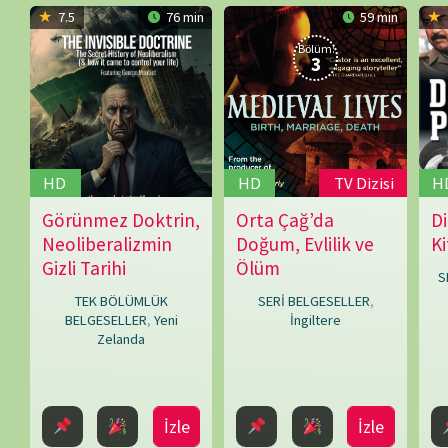
Peter
SERİ BELGESELL
D.
TEK BÖLÜMLÜK
SERİ BELGESELLER
,
Hutchison
BELGESELLER
,
Yeni
İngiltere
Zelanda
İzle
İzle
İzleme Partis
Bir yanıt yazın
E-posta adresiniz yayınlanmayacak.
Gerekli alanlar
*
ile işaretlenmişlerdir