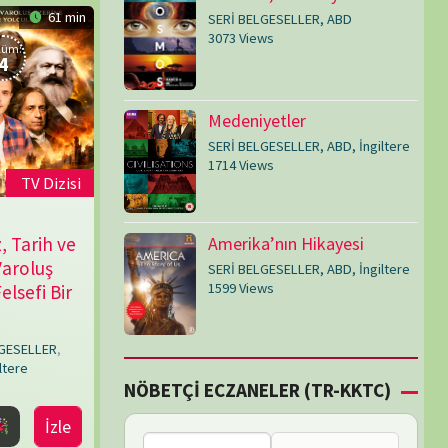
SERİ BELGESELLER
,
ABD
,
İngiltere
1599 Views
Çİ ECZANELER (TR-KKTC)
Failed to fetch