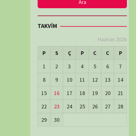
LER
Visitors:
0
 Visitors:
20
ay's Visitors:
62
Days Views:
1.710
0 Days Views:
5.993
65 Days Views:
40.007
Users:
79
ost Date:
24/06/2026
TÜM BELGESELLER