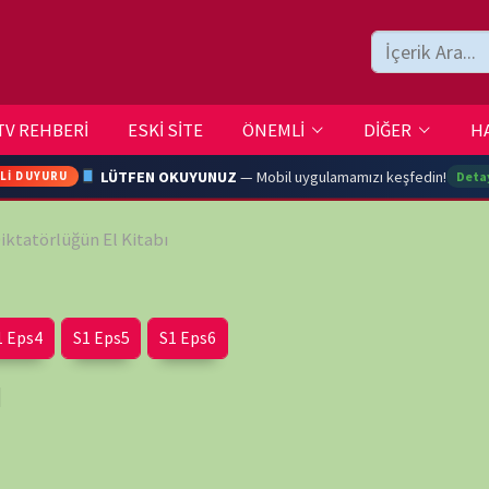
ESKİ SİTE
ÖNEMLİ
DİĞER
HAKKIMIZDA
İLETİŞİM
LÜTFEN OKUYUNUZ
— Mobil uygulamamızı keşfedin!
Detaylar →
 El Kitabı
ARA
Eps5
S1 Eps6
YOUTU
TRAN
wp-
Ç