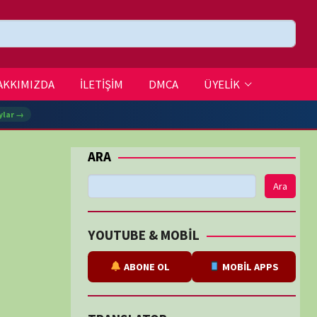
DMCA
ÜYELİK
Ara
BE & MOBİL
ABONE OL
MOBİL APPS
SLATOR
eviri
tarafından