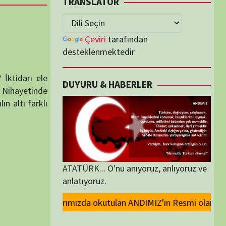
lenmektedir
U & HABERLER
... O'nu anıyoruz, anlıyoruz ve
oruz.
lan ANDIMIZ'ın Resmi olarak kaldırılması ve Devlet madalyalarındaki Ata
ORİLER
ORİLER
K İZLENENLER