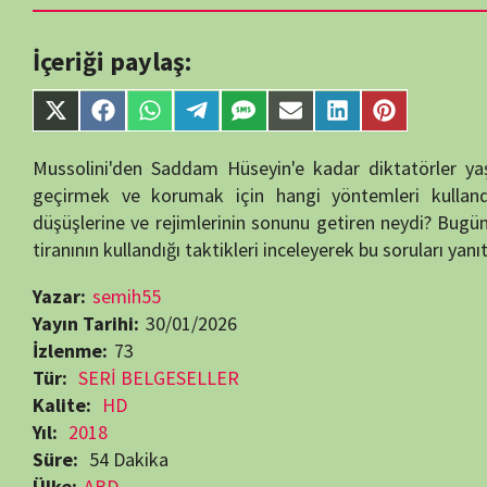
single-tv.php
on
Share
Share
Share
Share
Share
Share
Share
Share
line
88
on
on
on
on
on
on
on
on
X
Facebook
WhatsApp
Telegram
SMS
Email
LinkedIn
Pinterest
Mussolini'den Saddam Hüseyin'e kadar diktatörler yaşadığımız düny
(Twitter)
geçirmek ve korumak için hangi yöntemleri kullandılar? Onlara
düşüşlerine ve rejimlerinin sonunu getiren neydi? Bugün bu sorular h
tiranının kullandığı taktikleri inceleyerek bu soruları yanıtlayacak.
Yazar:
semih55
Yayın Tarihi:
30/01/2026
İzlenme:
73
Tür:
SERİ BELGESELLER
Kalite:
HD
Yıl:
2018
Süre:
54 Dakika
Ülke:
ABD
Yayın Tarihi:
02.06.2018
Son Yayın Tarihi:
02.06.2018
Bölüm Sayısı:
6
Yapımcı:
Cream Productions
,
Dictator Productions
,
PBS
,
YLE
Yönetmen:
Mark Stevenson
Oyuncular:
Mariam Muft
,
Natasha Ezrow
,
Tim Beckmann