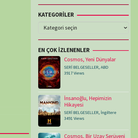
Cosmos, Yeni Dünyalar
SERİ BELGESELLER
,
ABD
3917 Views
İnsanoğlu, Hepimizin
Hikayesi
SERİ BELGESELLER
,
İngiltere
3491 Views
Cosmos, Bir Uzay Serüveni
SERİ BELGESELLER
,
ABD
3073 Views
Medeniyetler
SERİ BELGESELLER
,
ABD
,
İngiltere
1714 Views
Amerika’nın Hikayesi