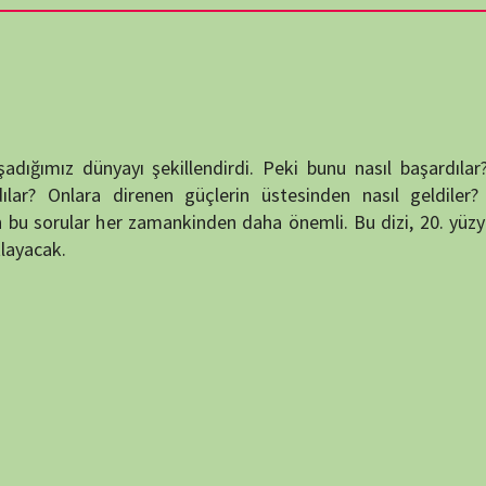
destek
ayı şekillendirdi. Peki bunu nasıl başardılar? İktidarı ele
DUYUR
 direnen güçlerin üstesinden nasıl geldiler? Nihayetinde
er zamankinden daha önemli. Bu dizi, 20. yüzyılın altı farklı
ATATÜRK
anlatıy
Okullarımızda okutu
KATEG
KATEG
EN ÇO