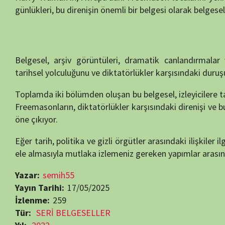
Toplamda
iki
bölümden
oluşan
bu
belgesel,
izleyicilere
tarihin
karanl
Freemasonların,
diktatörlükler
karşısındaki
direnişi
ve
bu
direnişin
g
öne
çıkıyor.
Eğer
tarih,
politika
ve
gizli
örgütler
arasındaki
ilişkiler
ilginizi
çekiyo
ele
almasıyla
mutlaka
izlemeniz
gereken
yapımlar
arasında
yer
alıyor
Yazar:
semih55
Yayın Tarihi:
17/05/2025
İzlenme:
259
Tür:
SERİ BELGESELLER
Yıl:
2022
Süre:
51 Dakika
Ülke:
İtalya
Son Yayın Tarihi:
19.05:2022
Bölüm Sayısı:
2
Yapımcı:
GA&A Productions
,
History Channel
Yönetmen:
Luigi Maria Perotti
Yakın Tarih Belgeselleri
Beğendiyseniz, 