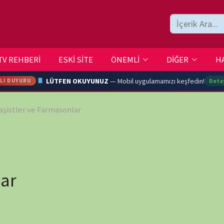
ESKİ SİTE
ÖNEMLİ
DİĞER
HAKKIMIZDA
İLETİŞİM
LÜTFEN OKUYUNUZ
— Mobil uygulamamızı keşfedin!
Detaylar →
Farmasonlar
ARA
YOUTU
TRAN
wp-
Ç