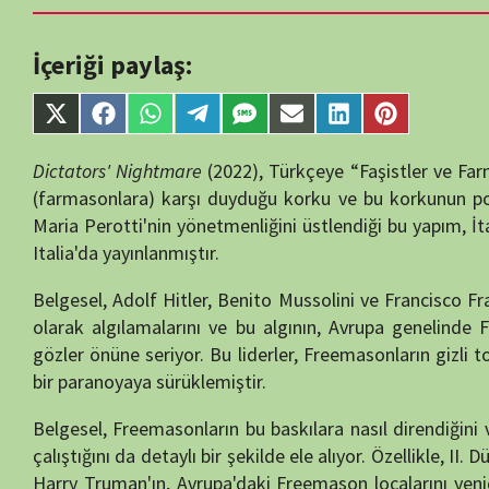
single-tv.php
on
Share
Share
Share
Share
Share
Share
Share
Share
line
88
on
on
on
on
on
on
on
on
X
Facebook
WhatsApp
Telegram
SMS
Email
LinkedIn
Pinterest
Dictators'
Nightmare
(
2022),
Türkçeye “
Faşistler
ve
Farmasonlar”
o
(Twitter)
(
farmasonlara)
karşı
duyduğu
korku
ve
bu
korkunun
politikalarına
Maria
Perotti'nin
yönetmenliğini
üstlendiği
bu
yapım,
İtalya
merkez
Italia'da
yayınlanmıştır.
Belgesel,
Adolf
Hitler,
Benito
Mussolini
ve
Francisco
Franco
gibi
di
olarak
algılamalarını
ve
bu
algının,
Avrupa
genelinde
Freemasonl
gözler
önüne
seriyor.
Bu
liderler,
Freemasonların
gizli
toplantıların
bir
paranoyaya
sürüklemiştir.
Belgesel,
Freemasonların
bu
baskılara
nasıl
direndiğini
ve
örgütün,
çalıştığını
da
detaylı
bir
şekilde
ele
alıyor.
Özellikle,
II.
Dünya
Savaşı
Harry
Truman'ın,
Avrupa'daki
Freemason
localarını
yeniden
canlan
günlükleri,
bu
direnişin
önemli
bir
belgesi
olarak
belgeselde
yer
alıyor
Belgesel,
arşiv
görüntüleri,
dramatik
canlandırmalar
ve
uzman
tarihsel
yolculuğunu
ve
diktatörlükler
karşısındaki
duruşunu
etkileyi