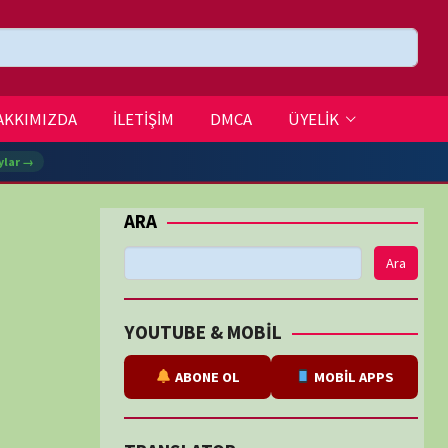
DMCA
ÜYELİK
Ara
BE & MOBİL
ABONE OL
MOBİL APPS
SLATOR
eviri
tarafından