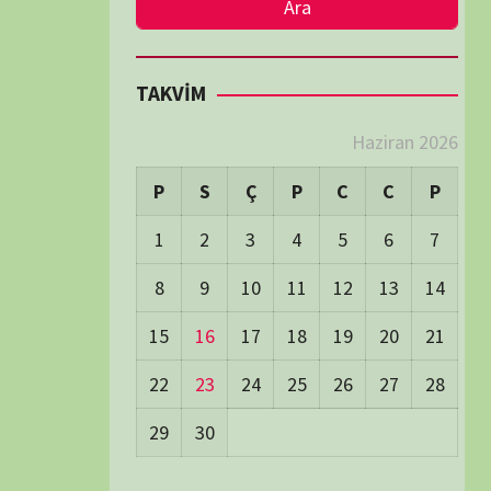
LER
Visitors:
0
 Visitors:
20
ay's Visitors:
62
Days Views:
1.713
0 Days Views:
5.996
65 Days Views:
40.010
Users:
79
ost Date:
24/06/2026
TÜM BELGESELLER