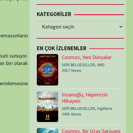
Cosmos, Yeni Dünyalar
SERİ BELGESELLER
,
ABD
3917 Views
İnsanoğlu, Hepimizin
Hikayesi
SERİ BELGESELLER
,
İngiltere
3491 Views
Cosmos, Bir Uzay Serüveni
SERİ BELGESELLER
,
ABD
3073 Views
Medeniyetler
SERİ BELGESELLER
,
ABD
,
İngiltere
1714 Views
Amerika’nın Hikayesi