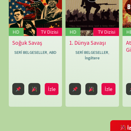
Rollins
(Ed
Rollins)
,
İzleme Partis
Gordon
Watkins
,
Harold
Shukman
,
Bir yanıt yazın
John
E-posta adresiniz yayınlanmayacak.
Gerekli alanlar
*
ile işaretlenmişlerdir
Terraine
,
John
Williams
,
Robert
Kee
Daha sonraki yorumlarımda kullanılması için adım, e-posta adresim