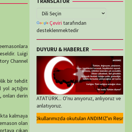
lenmektedir
U & HABERLER
... O'nu anıyoruz, anlıyoruz ve
oruz.
 okutulan ANDIMIZ'ın Resmi olarak kaldırılması ve Devlet madalyalarında
ORİLER
ORİLER
K İZLENENLER