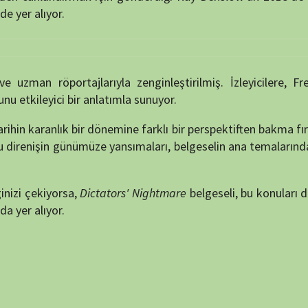
ık
bir
dönemine
farklı
bir
perspektiften
bakma
fırsatı
sunuyor.
ünümüze
yansımaları,
belgeselin
ana
temalarından
biri
olarak
rsa,
Dictators'
Nightmare
belgeseli,
bu
konuları
derinlemesine
.
puan verin