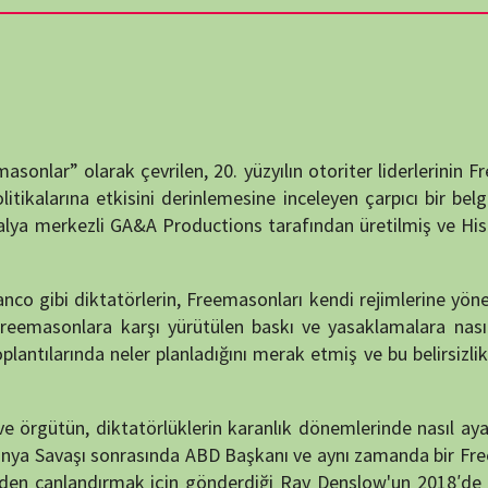
destek
larak
çevrilen,
20.
yüzyılın
otoriter
liderlerinin
Freemasonlara
DUYUR
etkisini
derinlemesine
inceleyen
çarpıcı
bir
belgeseldir.
Luigi
li
GA&
A
Productions
tarafından
üretilmiş
ve
History
Channel
ktatörlerin,
Freemasonları
kendi
rejimlerine
yönelik
bir
tehdit
ara
karşı
yürütülen
baskı
ve
yasaklamalara
nasıl
yol
açtığını
da
neler
planladığını
merak
etmiş
ve
bu
belirsizlik,
onları
derin
ATATÜRK
anlatıy
diktatörlüklerin
karanlık
dönemlerinde
nasıl
ayakta
kalmaya
Okullarımızda
sonrasında
ABD
Başkanı
ve
aynı
zamanda
bir
Freemason
olan
dırmak
için
gönderdiği
Ray
Denslow'un
2018′
de
ortaya
çıkan
.
KATEG
KATEG
röportajlarıyla
zenginleştirilmiş.
İzleyicilere,
Freemasonların
ci
bir
anlatımla
sunuyor.
EN ÇO