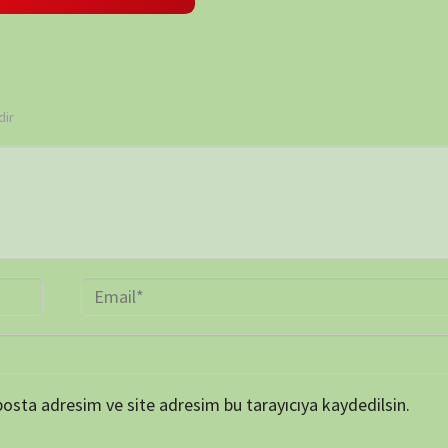
TAKVİ
P
1
8
15
22
29
« Mar
ARŞİV