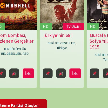
i Oluştur
BELGE
 ve site adresim bu tarayıcıya kaydedilsin.