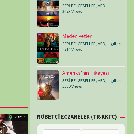
SERİ BELGESELLER
,
ABD
,
İngiltere
1599 Views
Çİ ECZANELER (TR-KKTC)
Failed to fetch