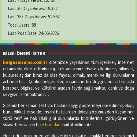
Last 7 Days Views:
12.756
Last 30 Days Views:
19.322
Last 365 Days Views:
52.567
Total Users:
88
Last Post Date:
24/06/2026
BİLGİ-ÖNERİ-İSTEK
belgeselsemo.com.tr
sitemizde yayınlanan tüm içerikler, internet
ortamında elde edilmiş olup tek amacımız ziyaretçilerimize, bilimsel,
kültürel açıdan biraz da olsa faydalı olmak, merak ve ilgi durumlarını
artırmaktır… Çünkü belgeseller, insanların bu duygularını artırmakla
beraber, bilgisel ve kültürel açıdan fayda sağlamakta, canlı ve doğa
sevgisini artırmaktadır…
Sitemiz her zaman telif vb. haklara saygı göstermeyi ilke edinmiş olup,
buna dikkat etse de; insani hatalardan dolayı gözümüzden kaçan her
türlü telif ve hak ihlali gibi durumlarda bildirileriniz, görüş-öneri ve
şikayetleriniz için bize
buradan
mail atabilirsiniz…
Her türlü görüş-öneri ve şikayetinizi dikkate almakla beraber, sitemizi