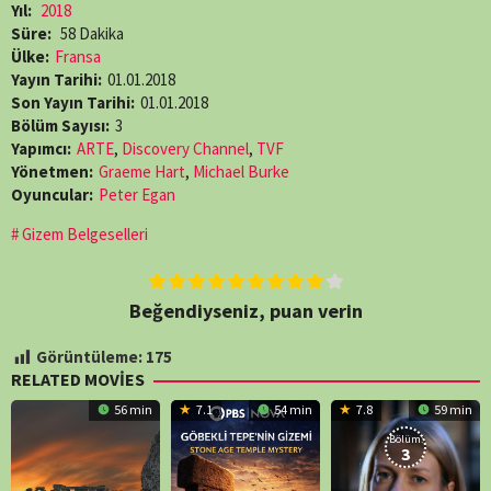
Yıl:
2018
Süre:
58 Dakika
Ülke:
Fransa
Yayın Tarihi:
01.01.2018
Son Yayın Tarihi:
01.01.2018
Bölüm Sayısı:
3
Yapımcı:
ARTE
,
Discovery Channel
,
TVF
Yönetmen:
Graeme Hart
,
Michael Burke
Oyuncular:
Peter Egan
Gizem Belgeselleri
Beğendiyseniz, puan verin
Görüntüleme:
175
RELATED MOVIES
56 min
7.1
54 min
7.8
59 min
Bölüm:
3