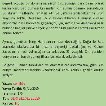
(Twitter)
değerli olduğu bir dönemi inceliyor. Çin, gümüşü para birimi olarak
kullanırken, Batı dünyası Çin malları için gümüş ödemek zorundaydı.
Bu durum İngiltere'yi rahatsız etti ve Çin'e satabilecekleri bir ürün
arayışına soktu. Belgesel, 16. yüzyıldan itibaren gümüşün küresel
ekonomiyi nasıl harekete geçirdiğini, Çin, Avrupa ve Amerika'yı nasıl
birbirine bağladığını ve birçok şehrin zenginliğini nasıl artırdığını gözler
önüne seriyor.
Ayrıca, gümüşün Ming Hanedanı'nı nasıl devirdiğini, Doğu ile Batı
arasında uluslararası bir hazine alışverişi başlattığını ve Opium
Savaşları'na nasıl yol açtığını da anlatıyor. 21. yüzyılda Çin, yeniden
dünyanın en büyük gümüş ithalatçısı olarak yükselmiştir.
Belgesel, uzman tanıklıkları ve dramatik canlandırmalarla, gümüşün
dünya imparatorluklarının kaderindeki kritik rolünü gözler önüne
seriyor.
Yazar:
semih55
Yayın Tarihi:
07/01/2025
İzlenme:
175
Tür:
SERİ BELGESELLER
Kalite:
HD