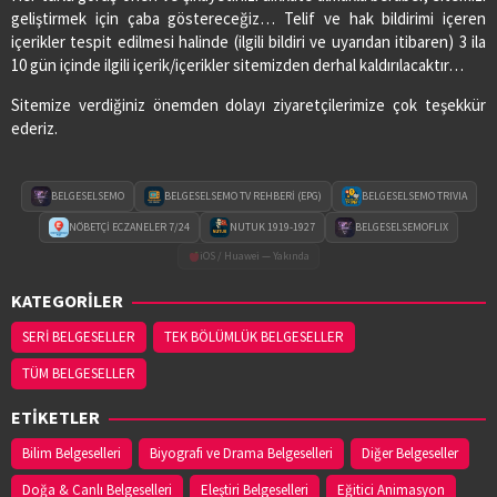
geliştirmek için çaba göstereceğiz… Telif ve hak bildirimi içeren
içerikler tespit edilmesi halinde (ilgili bildiri ve uyarıdan itibaren) 3 ila
10 gün içinde ilgili içerik/içerikler sitemizden derhal kaldırılacaktır…
Sitemize verdiğiniz önemden dolayı ziyaretçilerimize çok teşekkür
ederiz.
BELGESELSEMO
BELGESELSEMO TV REHBERİ (EPG)
BELGESELSEMO TRIVIA
NÖBETÇİ ECZANELER 7/24
NUTUK 1919-1927
BELGESELSEMOFLIX
iOS / Huawei — Yakında
KATEGORİLER
SERİ BELGESELLER
TEK BÖLÜMLÜK BELGESELLER
TÜM BELGESELLER
ETİKETLER
Bilim Belgeselleri
Biyografi ve Drama Belgeselleri
Diğer Belgeseller
Doğa & Canlı Belgeselleri
Eleştiri Belgeselleri
Eğitici Animasyon