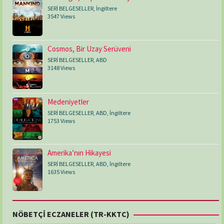
SERİ BELGESELLER
,
İngiltere
3547 Views
Cosmos, Bir Uzay Serüveni
SERİ BELGESELLER
,
ABD
3148 Views
Medeniyetler
SERİ BELGESELLER
,
ABD
,
İngiltere
1753 Views
Amerika’nın Hikayesi
SERİ BELGESELLER
,
ABD
,
İngiltere
1635 Views
NÖBETÇİ ECZANELER (TR-KKTC)