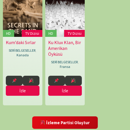
HD
TV Dizisi
HD
TV Dizisi
Ku Klux Klan, Bir
Kum’daki Sırlar
06.10.2020
David
09.09.2023
Brian
Amerikan
Korn
Quigley
,
SERİ BELGESELLER
,
Öyküsü
Brzoza
Kristian
Kanada
Jebsen
,
SERİ BELGESELLER
,
Meagan
Fransa
McAteer
İzle
İzle
İzleme Partisi Oluştur