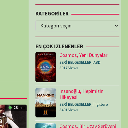
Cosmos, Yeni Dünyalar
SERİ BELGESELLER
,
ABD
3917 Views
İnsanoğlu, Hepimizin
Hikayesi
SERİ BELGESELLER
,
İngiltere
3491 Views
Cosmos, Bir Uzay Serüveni
SERİ BELGESELLER
,
ABD
3073 Views
Medeniyetler
SERİ BELGESELLER
,
ABD
,
İngiltere
1714 Views
Amerika’nın Hikayesi