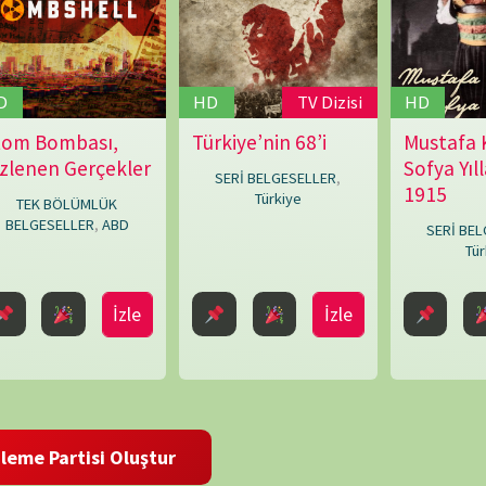
İzle
İzle
İzle
NÖBET
i Oluştur