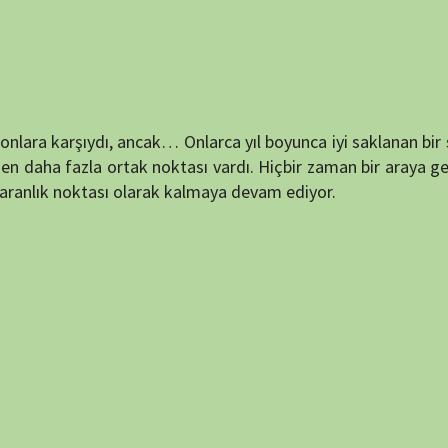
destek
ıydı, ancak… Onlarca yıl boyunca iyi saklanan bir sırdı. Radikal
la ortak noktası vardı. Hiçbir zaman bir araya gelmemelerine
DUYUR
ktası olarak kalmaya devam ediyor.
ATATÜRK
anlatıy
Okullarımızda 
KATEG
KATEG
EN ÇO
puan verin