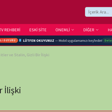
ESKİ SİTE
ÖNEMLİ
DİĞER
HAKKIMIZDA
İLETİŞİM
LÜTFEN OKUYUNUZ
— Mobil uygulamamızı keşfedin!
Detaylar →
, Gizli Bir İlişki
ARA
YOUTU
TRAN
wp-
Ç