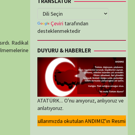
lenmektedir
U & HABERLER
... O'nu anıyoruz, anlıyoruz ve
oruz.
okutulan ANDIMIZ'ın Resmi olarak kaldırılması ve Devlet madalyalarındak
ORİLER
ORİLER
K İZLENENLER