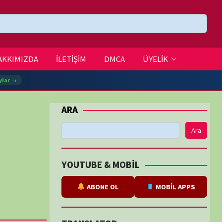
DMCA
ÜYELİK
Ara
BE & MOBİL
ABONE OL
MOBİL APPS
SLATOR
eviri
tarafından