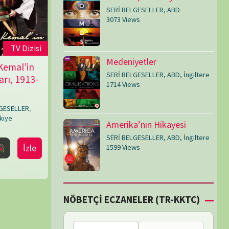
SERİ BELGESELLER
,
ABD
,
İngiltere
1599 Views
Çİ ECZANELER (TR-KKTC)
Failed to fetch