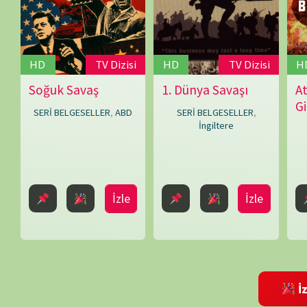
Correlli
İzle
İzle
Barnett
,
Edward
Rollins
(Ed
Rollins)
,
İzleme Partis
Gordon
Watkins
,
Harold
Shukman
,
Bir yanıt yazın
John
E-posta adresiniz yayınlanmayacak.
Gerekli alanlar
*
ile işaretlenmişlerdir
Terraine
,
John
Williams
,
Robert
Kee