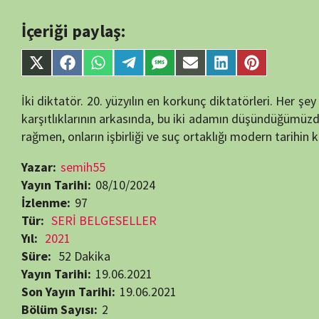
single-tv.php
on
Share
Share
Share
Share
Share
Share
Share
Share
on
on
on
on
on
on
on
on
line
88
X
Facebook
WhatsApp
Telegram
SMS
Email
LinkedIn
Pinterest
İki diktatör. 20. yüzyılın en korkunç diktatörleri. Her şey onlara karş
(Twitter)
karşıtlıklarının arkasında, bu iki adamın düşündüğümüzden daha faz
rağmen, onların işbirliği ve suç ortaklığı modern tarihin karanlık no
Yazar:
semih55
Yayın Tarihi:
08/10/2024
İzlenme:
97
Tür:
SERİ BELGESELLER
Yıl:
2021
Süre:
52 Dakika
Yayın Tarihi:
19.06.2021
Son Yayın Tarihi:
19.06.2021
Bölüm Sayısı:
2
Yapımcı:
Balanga
,
France TV
,
Siècle TV
Yönetmen:
Michael Prazan
Oyuncular:
Ken Starcevic
Yakın Tarih Belgeselleri
Beğendiyseniz, 