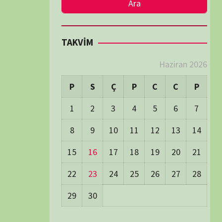
LER
Visitors:
0
 Visitors:
5
ay's Visitors:
62
Days Views:
1.663
0 Days Views:
5.946
65 Days Views:
39.960
Users:
79
ost Date:
24/06/2026
TÜM BELGESELLER