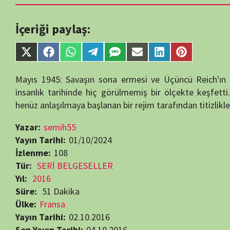
single-tv.php
on
Share
Share
Share
Share
Share
Share
Share
Share
line
88
on
on
on
on
on
on
on
on
X
Facebook
WhatsApp
Telegram
SMS
Email
LinkedIn
Pinterest
Mayıs 1945: Savaşın sona ermesi ve Üçüncü Reich'ın teslim olma
(Twitter)
insanlık tarihinde hiç görülmemiş bir ölçekte keşfetti. Milyonlarc
henüz anlaşılmaya başlanan bir rejim tarafından titizlikle planlanmışt
Yazar:
semih55
Yayın Tarihi:
01/10/2024
İzlenme:
108
Tür:
SERİ BELGESELLER
Yıl:
2016
Süre:
51 Dakika
Ülke:
Fransa
Yayın Tarihi:
02.10.2016
Son Yayın Tarihi:
04.10.2016
Bölüm Sayısı:
4
Yapımcı:
Label News
,
Paris Première
,
RMC
Yönetmen:
Angèle Berland
,
François Pomès
,
Quentin Domart
Yakın Tarih Belgeselleri