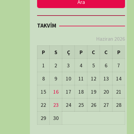
LER
Visitors:
0
 Visitors:
51
ay's Visitors:
54
Days Views:
1.761
0 Days Views:
6.012
65 Days Views:
40.130
Users:
79
ost Date:
24/06/2026
TÜM BELGESELLER