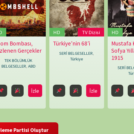
İzle
İzle
İzle
NÖBET
i Oluştur