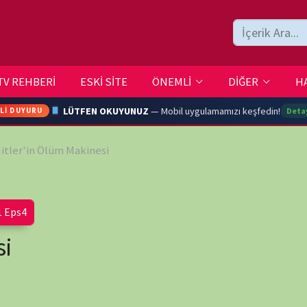
ESKİ SİTE
ÖNEMLİ
DİĞER
HAKKIMIZDA
İLETİŞİM
LÜTFEN OKUYUNUZ
— Mobil uygulamamızı keşfedin!
Detaylar →
m Makinesi
ARA
YOUTU
TRAN
wp-
Ç