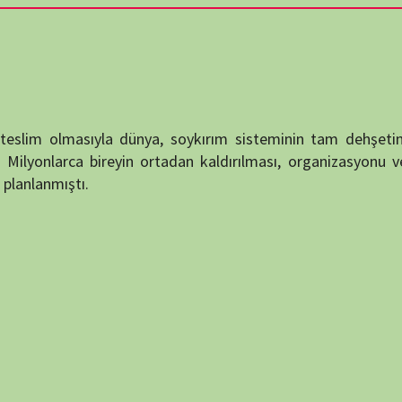
destek
sıyla dünya, soykırım sisteminin tam dehşetini daha önce
DUYUR
a bireyin ortadan kaldırılması, organizasyonu ve yöntemleri
ı.
ATATÜRK
anlatıy
Okullarımızda okut
KATEG
KATEG
EN ÇO