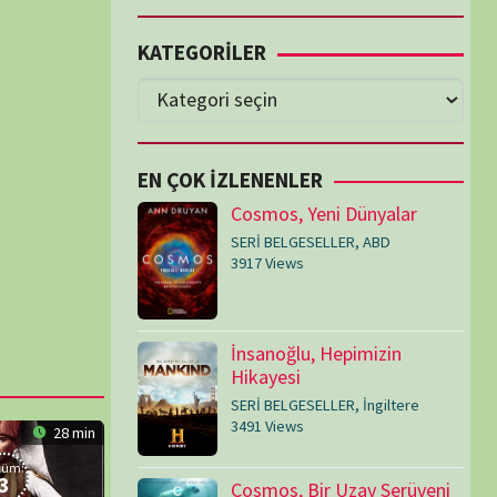
Cosmos, Yeni Dünyalar
SERİ BELGESELLER
,
ABD
3917 Views
İnsanoğlu, Hepimizin
Hikayesi
SERİ BELGESELLER
,
İngiltere
3491 Views
Cosmos, Bir Uzay Serüveni
SERİ BELGESELLER
,
ABD
3073 Views
Medeniyetler
SERİ BELGESELLER
,
ABD
,
İngiltere
1714 Views
Amerika’nın Hikayesi