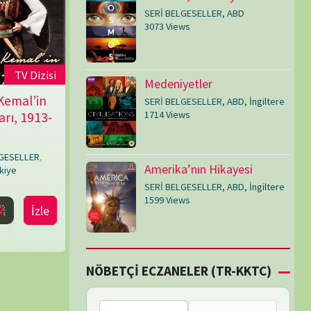
SERİ BELGESELLER
,
ABD
,
İngiltere
1599 Views
Çİ ECZANELER (TR-KKTC)
Failed to fetch