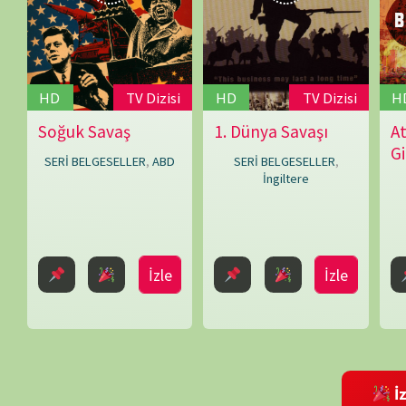
Pitt
,
Correlli
İzle
İzle
Barnett
,
Edward
Rollins
(Ed
Rollins)
,
İzleme Partis
Gordon
Watkins
,
Harold
Shukman
,
Bir yanıt yazın
John
E-posta adresiniz yayınlanmayacak.
Gerekli alanlar
*
ile işaretlenmişlerdir
Terraine
,
John
Williams
,
Robert
Kee