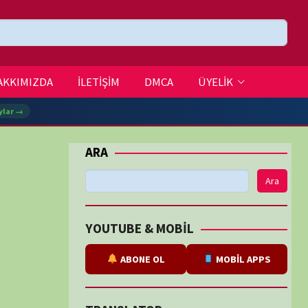
DMCA
ÜYELİK
Ara
BE & MOBİL
ABONE OL
MOBİL APPS
SLATOR
eviri
tarafından