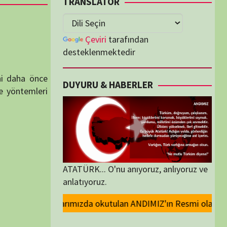
lenmektedir
U & HABERLER
... O'nu anıyoruz, anlıyoruz ve
oruz.
ulan ANDIMIZ'ın Resmi olarak kaldırılması ve Devlet madalyalarındaki At
ORİLER
ORİLER
K İZLENENLER