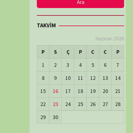
LER
Visitors:
0
 Visitors:
18
ay's Visitors:
62
Days Views:
1.702
0 Days Views:
5.985
65 Days Views:
39.999
Users:
79
ost Date:
24/06/2026
TÜM BELGESELLER