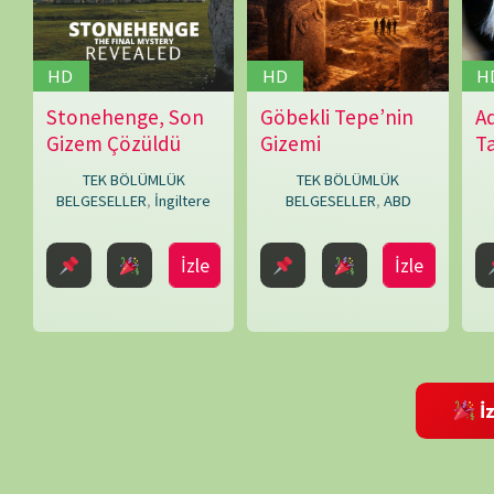
İzleme Partis
Bir yanıt yazın
E-posta adresiniz yayınlanmayacak.
Gerekli alanlar
*
ile işaretlenmişlerdir
Daha sonraki yorumlarımda kullanılması için adım, e-posta adresim