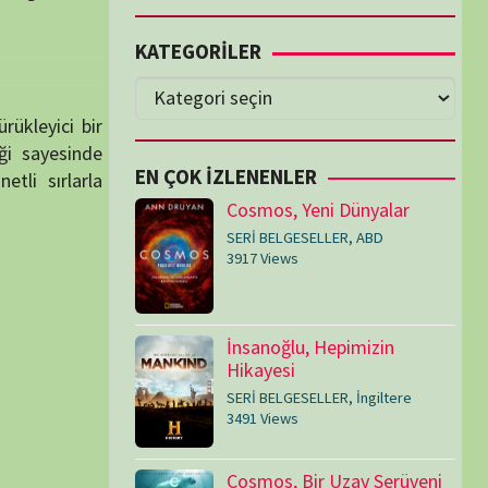
Cosmos, Yeni Dünyalar
SERİ BELGESELLER
,
ABD
3917 Views
İnsanoğlu, Hepimizin
Hikayesi
SERİ BELGESELLER
,
İngiltere
3491 Views
Cosmos, Bir Uzay Serüveni
SERİ BELGESELLER
,
ABD
3073 Views
Medeniyetler
SERİ BELGESELLER
,
ABD
,
İngiltere
1714 Views
Amerika’nın Hikayesi