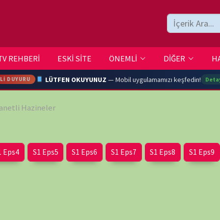
ESKİ SİTE
ÖNEMLİ
DİĞER
HAKKIMIZDA
İLETİŞİM
LÜTFEN OKUYUNUZ
— Mobil uygulamamızı keşfedin!
Detaylar →
eler
ARA
Eps5
S1 Eps6
S1 Eps7
S1 Eps8
S1 Eps9
S1 Eps10
YOUTU
TRAN
wp-
Ç