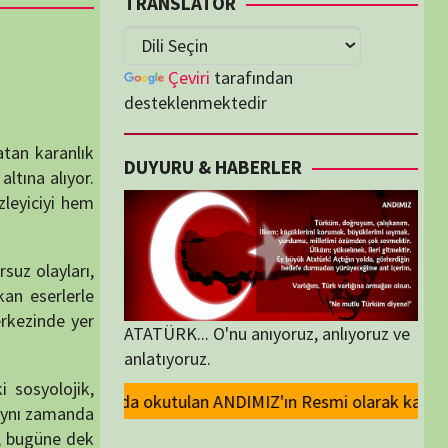
lenmektedir
U & HABERLER
... O'nu anıyoruz, anlıyoruz ve
oruz.
NDIMIZ'ın Resmi olarak kaldırılması ve Devlet madalyalarındaki Atatürk 
ORİLER
ORİLER
K İZLENENLER