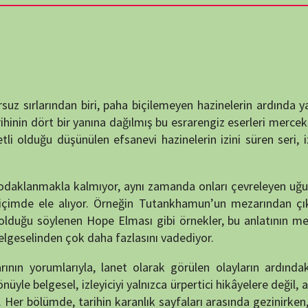
destek
dan biri, paha biçilemeyen hazinelerin ardında yatan karanlık
DUYUR
ir yanına dağılmış bu esrarengiz eserleri mercek altına alıyor.
şünülen efsanevi hazinelerin izini süren seri, izleyiciyi hem
kla kalmıyor, aynı zamanda onları çevreleyen uğursuz olayları,
e alıyor. Örneğin Tutankhamun’un mezarından çıkan eserlerle
öylenen Hope Elması gibi örnekler, bu anlatının merkezinde yer
ATATÜRK
n çok daha fazlasını vadediyor.
anlatıy
arıyla, lanet olarak görülen olayların ardındaki sosyolojik,
Okullarımızda okutulan A
el, izleyiciyi yalnızca ürpertici hikâyelere değil, aynı zamanda
e, tarihin karanlık sayfaları arasında gezinirken, bugüne dek
KATEG
KATEG
ginleştirilen yapım, hem bilgi verici hem de sürükleyici bir
, işlenen konuların yoğunluğu ve etkileyiciliği sayesinde
EN ÇO
d Treasures”, tarihin büyüleyici görkemini lanetli sırlarla