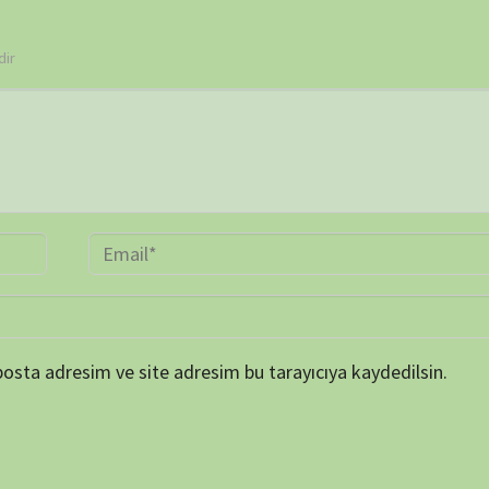
TAKVİ
P
1
8
15
22
29
« Mar
ARŞİV