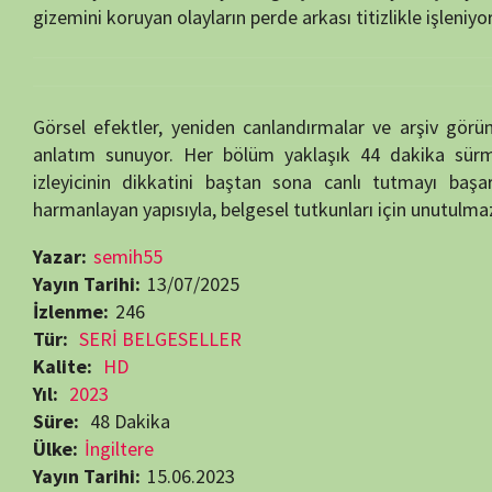
harmanlayan yapısıyla, belgesel tutkunları için unutulmaz bir deneyi
Yazar:
semih55
Yayın Tarihi:
13/07/2025
İzlenme:
246
Tür:
SERİ BELGESELLER
Kalite:
HD
Yıl:
2023
Süre:
48 Dakika
Ülke:
İngiltere
Yayın Tarihi:
15.06.2023
Son Yayın Tarihi:
17.08.2023
Bölüm Sayısı:
10
Yapımcı:
Monster Films
,
Sky History
,
Smithsonian Channel
Yönetmen:
David Howard
Oyuncular:
James Rourke
Gizem Belgeselleri
Beğendiyseniz, 