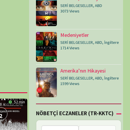
SERİ BELGESELLER
,
ABD
,
İngiltere
1599 Views
Çİ ECZANELER (TR-KKTC)
Failed to fetch