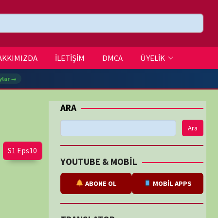
DMCA
ÜYELİK
Ara
BE & MOBİL
ABONE OL
MOBİL APPS
SLATOR
eviri
tarafından