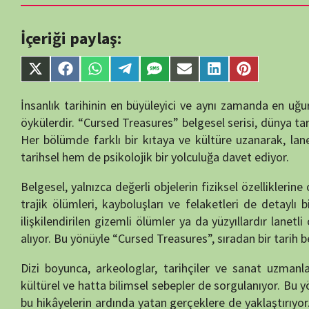
single-tv.php
on
Share
Share
Share
Share
Share
Share
Share
Share
line
88
on
on
on
on
on
on
on
on
X
Facebook
WhatsApp
Telegram
SMS
Email
LinkedIn
Pinterest
İnsanlık tarihinin en büyüleyici ve aynı zamanda en uğursuz sırların
(Twitter)
öykülerdir. “Cursed Treasures” belgesel serisi, dünya tarihinin dört b
Her bölümde farklı bir kıtaya ve kültüre uzanarak, lanetli olduğu dü
tarihsel hem de psikolojik bir yolculuğa davet ediyor.
Belgesel, yalnızca değerli objelerin fiziksel özelliklerine odaklanma
trajik ölümleri, kayboluşları ve felaketleri de detaylı biçimde el
ilişkilendirilen gizemli ölümler ya da yüzyıllardır lanetli olduğu s
alıyor. Bu yönüyle “Cursed Treasures”, sıradan bir tarih belgeselinde
Dizi boyunca, arkeologlar, tarihçiler ve sanat uzmanlarının yoruml
kültürel ve hatta bilimsel sebepler de sorgulanıyor. Bu yönüyle belges
bu hikâyelerin ardında yatan gerçeklere de yaklaştırıyor. Her bölümd
gizemini koruyan olayların perde arkası titizlikle işleniyor.
Görsel efektler, yeniden canlandırmalar ve arşiv görüntüleriyle zen
anlatım sunuyor. Her bölüm yaklaşık 44 dakika sürmesine rağmen
izleyicinin dikkatini baştan sona canlı tutmayı başarıyor. “Curse