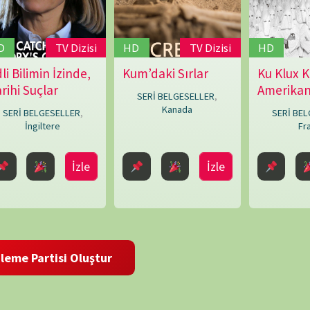
i Oluştur
BELGE
 ve site adresim bu tarayıcıya kaydedilsin.