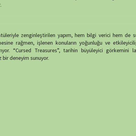
m sunuyor.
puan verin