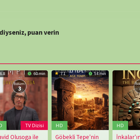
4
NÖBET
V Dizisi
HD
HD
TV Dizisi
a ile
Göbekli Tepe’nin
İnkalar’ın Yükselişi
25.02.2026
Simon
14.12.2025
Thibaud
k
Gizemi
ve Düşüşü
Rawles
Marchand
ER
,
ABD
,
TEK BÖLÜMLÜK
SERİ BELGESELLER
,
ABD
BELGESELLER
,
ABD
İzle
İzle
İzle
i Oluştur