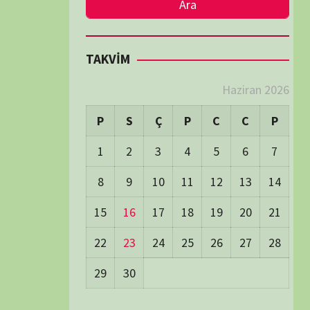
LER
Visitors:
0
 Visitors:
16
ay's Visitors:
62
Days Views:
1.700
0 Days Views:
5.983
65 Days Views:
39.997
Users:
79
ost Date:
24/06/2026
TÜM BELGESELLER