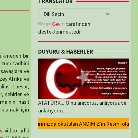
lenmektedir
U & HABERLER
... O'nu anıyoruz, anlıyoruz ve
oruz.
ulan ANDIMIZ'ın Resmi olarak kaldırılması ve Devlet madalyalarındaki At
ORİLER
ORİLER
K İZLENENLER