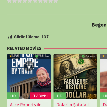
5
3
HD
TV Dizisi
HD
HD
T
Alice Roberts ile
Dolar’ın Şatafatlı
David Olusog
01.09.2024
Jonathan
01.01.2008
Alain
04.08.2025
Francis
Trenle Osmanlı
Tarihi
İmparatorlu
Stow
,
Lasfargues
Welch
İmparatorluğu
Paul
TEK BÖLÜMLÜK
SERİ BELGESELL
Crompton
BELGESELLER
,
Fransa
İngiltere
SERİ BELGESELLER
,
İngiltere
İzle
İzle
İzleme Partis