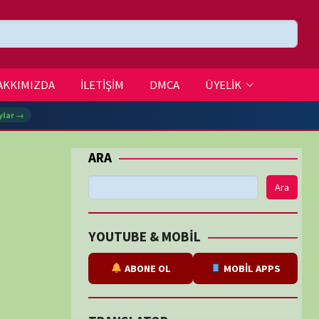
DMCA
ÜYELİK
Ara
BE & MOBİL
ABONE OL
MOBİL APPS
SLATOR
eviri
tarafından