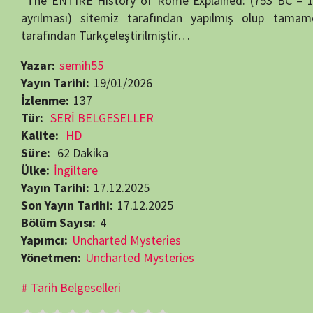
Kalite:
HD
Süre:
62 Dakika
Ülke:
İngiltere
Yayın Tarihi:
17.12.2025
Son Yayın Tarihi:
17.12.2025
Bölüm Sayısı:
4
Yapımcı:
Uncharted Mysteries
Yönetmen:
Uncharted Mysteries
Tarih Belgeselleri
Beğendiyseniz, 
Görüntüleme:
137
RELATED MOVIES
7.0
47 min
52 min
6.8
Bölüm:
Bölüm: