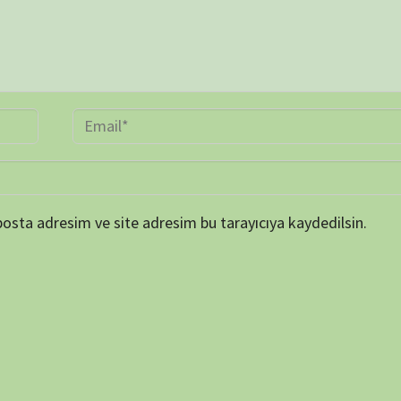
TAKVİ
P
1
8
15
22
29
« Mar
ARŞİV