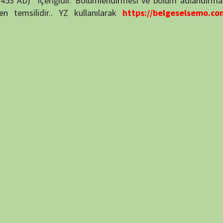
puan verin
60 min
7.1
54 min
44 min
Bölüm: