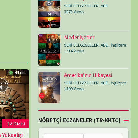
SERİ BELGESELLER
,
ABD
,
İngiltere
1599 Views
Çİ ECZANELER (TR-KKTC)
Failed to fetch