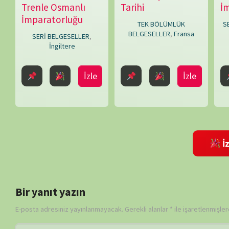
Bir yanıt yazın
E-posta adresiniz yayınlanmayacak.
Gerekli alanlar
*
ile işaretlenmişlerdir
Daha sonraki yorumlarımda kullanılması için adım, e-posta adresim