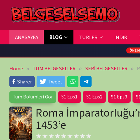
Skip
to
content
ANASAYFA
BLOG
TÜRLER
İNDİR
TV REHBERİ
ÖNEMLİ DUYURU
Home
TÜM BELGESELLER
SERİ BELGESELLER
Roma İmparato
Sharer
Tweet
Tüm Bölümleri Gör
S1 Eps1
S1 Eps2
S1 Eps3
S1 Eps4
Roma İmparatorluğu’nun Ful
1453’e
Henüz oy yok
İçeriği paylaş: