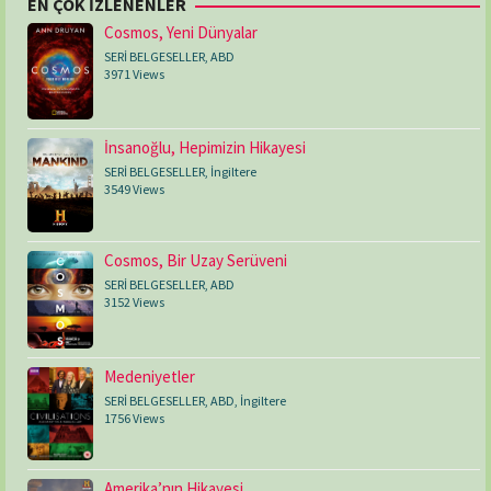
EN ÇOK İZLENENLER
Cosmos, Yeni Dünyalar
SERİ BELGESELLER
,
ABD
3971 Views
İnsanoğlu, Hepimizin Hikayesi
SERİ BELGESELLER
,
İngiltere
3549 Views
Cosmos, Bir Uzay Serüveni
SERİ BELGESELLER
,
ABD
3152 Views
Medeniyetler
SERİ BELGESELLER
,
ABD
,
İngiltere
1756 Views
Amerika’nın Hikayesi