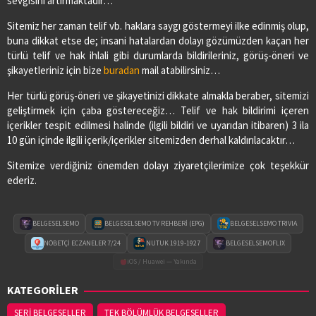
sevgisini artırmaktadır…
Sitemiz her zaman telif vb. haklara saygı göstermeyi ilke edinmiş olup,
buna dikkat etse de; insani hatalardan dolayı gözümüzden kaçan her
türlü telif ve hak ihlali gibi durumlarda bildirileriniz, görüş-öneri ve
şikayetleriniz için bize
buradan
mail atabilirsiniz…
Her türlü görüş-öneri ve şikayetinizi dikkate almakla beraber, sitemizi
geliştirmek için çaba göstereceğiz… Telif ve hak bildirimi içeren
içerikler tespit edilmesi halinde (ilgili bildiri ve uyarıdan itibaren) 3 ila
10 gün içinde ilgili içerik/içerikler sitemizden derhal kaldırılacaktır…
Sitemize verdiğiniz önemden dolayı ziyaretçilerimize çok teşekkür
ederiz.
BELGESELSEMO
BELGESELSEMO TV REHBERİ (EPG)
BELGESELSEMO TRIVIA
NÖBETÇİ ECZANELER 7/24
NUTUK 1919-1927
BELGESELSEMOFLIX
iOS / Huawei — Yakında
KATEGORİLER
SERİ BELGESELLER
TEK BÖLÜMLÜK BELGESELLER