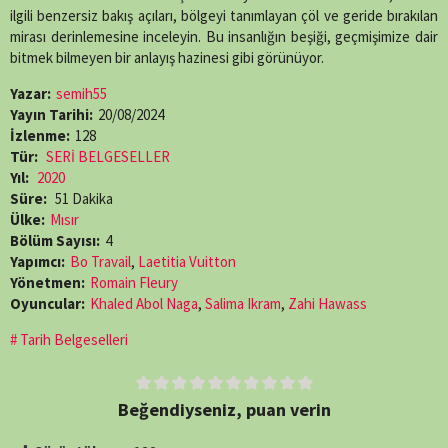
ilgili benzersiz bakış açıları, bölgeyi tanımlayan çöl ve geride bırakılan
mirası derinlemesine inceleyin. Bu insanlığın beşiği, geçmişimize dair
bitmek bilmeyen bir anlayış hazinesi gibi görünüyor.
Yazar:
semih55
Yayın Tarihi:
20/08/2024
İzlenme:
128
Tür:
SERİ BELGESELLER
Yıl:
2020
Süre:
51 Dakika
Ülke:
Mısır
Bölüm Sayısı:
4
Yapımcı:
Bo Travail
,
Laetitia Vuitton
Yönetmen:
Romain Fleury
Oyuncular:
Khaled Abol Naga
,
Salima Ikram
,
Zahi Hawass
Tarih Belgeselleri
Beğendiyseniz, puan verin