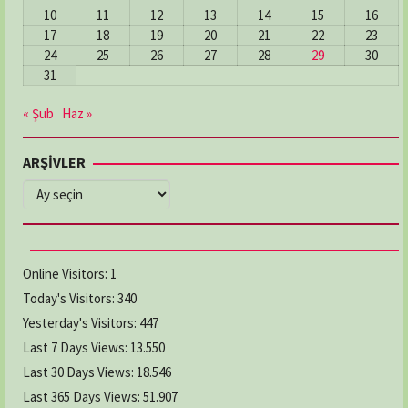
10
11
12
13
14
15
16
17
18
19
20
21
22
23
24
25
26
27
28
29
30
31
« Şub
Haz »
ARŞİVLER
ARŞİVLER
Online Visitors:
1
Today's Visitors:
340
Yesterday's Visitors:
447
Last 7 Days Views:
13.550
Last 30 Days Views:
18.546
Last 365 Days Views:
51.907