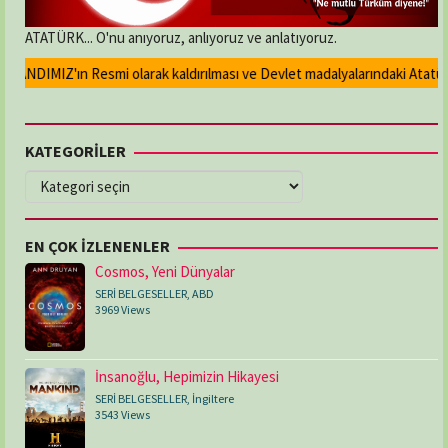
ATATÜRK... O'nu anıyoruz, anlıyoruz ve anlatıyoruz.
ANDIMIZ'ın Resmi olarak kaldırılması ve Devlet madalyalarındaki Atatürk ka
KATEGORİLER
KATEGORİLER
EN ÇOK İZLENENLER
Cosmos, Yeni Dünyalar
SERİ BELGESELLER
,
ABD
3969 Views
İnsanoğlu, Hepimizin Hikayesi
SERİ BELGESELLER
,
İngiltere
3543 Views