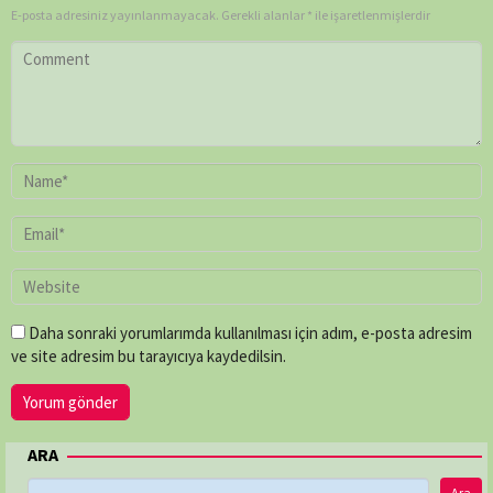
Townend
,
E-posta adresiniz yayınlanmayacak.
Gerekli alanlar
*
ile işaretlenmişlerdir
Louise
Say
,
Mark
Bridge
,
Mike
Rowe
,
Paul
O'Connor
,
Peter
Chinn
,
Shaun
Trevisick
Daha sonraki yorumlarımda kullanılması için adım, e-posta adresim
ve site adresim bu tarayıcıya kaydedilsin.
ARA
Ara