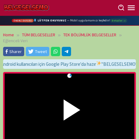
Skip
to
content
LÜTFEN OKUYUNUZ
— Mobil uygulamamızı keşfedin!
Detaylar →
ÖNEMLİ DUYURU
Home
TÜM BELGESELLER
TEK BÖLÜMLÜK BELGESELLER
Eğlenceli Veri
Sharer
Tweet
 kullanıcıları için Google Play Store'da hazır
"BELGESELSEMO" yaz, bul