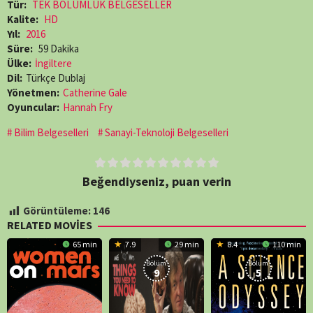
Tür:
TEK BÖLÜMLÜK BELGESELLER
Kalite:
HD
Yıl:
2016
Süre:
59 Dakika
Ülke:
İngiltere
Dil:
Türkçe Dublaj
Yönetmen:
Catherine Gale
Oyuncular:
Hannah Fry
Bilim Belgeselleri
Sanayi-Teknoloji Belgeselleri
Beğendiyseniz, puan verin
Görüntüleme:
146
RELATED MOVIES
65 min
7.9
29 min
8.4
110 min
Bölüm:
Bölüm:
9
5