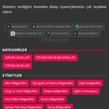
Sitemize verdiğiniz önemden dolayı ziyaretçilerimize çok teşekkür
ederiz.
BELGESELSEMO
BELGESELSEMO TV REHBERİ (EPG)
BELGESELSEMO TRIVIA
NÖBETÇİ ECZANELER 7/24
NUTUK 1919-1927
BELGESELSEMOFLIX
iOS / Huawei — Yakında
KATEGORİLER
SERİ BELGESELLER
TEK BÖLÜMLÜK BELGESELLER
TÜM BELGESELLER
ETİKETLER
Bilim Belgeselleri
Biyografi ve Drama Belgeselleri
Diğer Belgeseller
Doğa & Canlı Belgeselleri
Eleştiri Belgeselleri
Eğitici Animasyon
Gezi-Kültür Belgeselleri
Gizem Belgeselleri
Sanayi-Teknoloji Belgeselleri
Savaş Belgeselleri