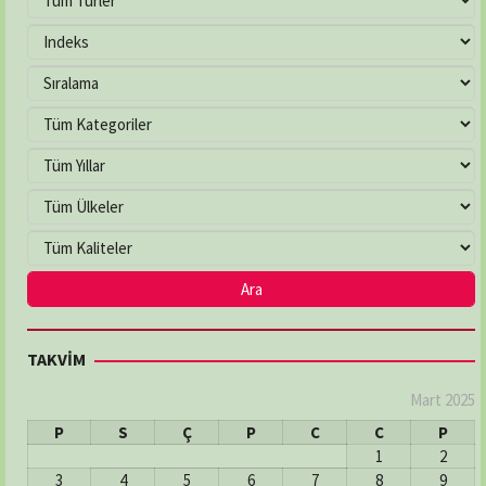
TAKVİM
Mart 2025
P
S
Ç
P
C
C
P
1
2
3
4
5
6
7
8
9