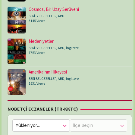
Cosmos, Bir Uzay Serüveni
SERİ BELGESELLER
,
ABD
3145 Views
Medeniyetler
SERİ BELGESELLER
,
ABD
,
İngiltere
1753 Views
Amerika’nın Hikayesi
SERİ BELGESELLER
,
ABD
,
İngiltere
1631 Views
NÖBETÇİ ECZANELER (TR-KKTC)