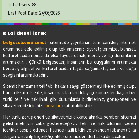
Total Users:
88
Last Post Date:
24/06/2026
BİLGİ-ÖNERİ-İSTEK
belgeselsemo.com.tr
sitemizde yayınlanan tüm içerikler, internet
ortamında elde edilmiş olup tek amacımız ziyaretçilerimize, bilimsel,
kültürel açıdan biraz da olsa faydalı olmak, merak ve ilgi durumlarını
artırmaktır… Çünkü belgeseller, insanların bu duygularını artırmakla
beraber, bilgisel ve kültürel açıdan fayda sağlamakta, canlı ve doğa
sevgisini artırmaktadır…
Sitemiz her zaman telif vb. haklara saygı göstermeyi ilke edinmiş olup,
buna dikkat etse de; insani hatalardan dolayı gözümüzden kaçan her
türlü telif ve hak ihlali gibi durumlarda bildirileriniz, görüş-öneri ve
şikayetleriniz için bize
buradan
mail atabilirsiniz…
Her türlü görüş-öneri ve şikayetinizi dikkate almakla beraber, sitemizi
geliştirmek için çaba göstereceğiz… Telif ve hak bildirimi içeren
içerikler tespit edilmesi halinde (ilgili bildiri ve uyarıdan itibaren) 3 ila
10 gün içinde ilgili içerik/içerikler sitemizden derhal kaldırılacaktır…