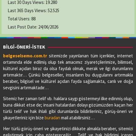
Last 30 Days Views:
19.280
Last 365 Days Views:
52.525
Total Users:
88
Last Post Date:
24/06/2026
BİLGİ-ÖNERİ-İSTEK
belgeselsemo.com.tr
sitemizde yayınlanan tüm içerikler, internet
ortamında elde edilmiş olup tek amacımız ziyaretçilerimize, bilimsel,
kültürel açıdan biraz da olsa faydalı olmak, merak ve ilgi durumlarını
artırmaktır… Çünkü belgeseller, insanların bu duygularını artırmakla
beraber, bilgisel ve kültürel açıdan fayda sağlamakta, canlı ve doğa
sevgisini artırmaktadır…
Sitemiz her zaman telif vb. haklara saygı göstermeyi ilke edinmiş olup,
buna dikkat etse de; insani hatalardan dolayı gözümüzden kaçan her
türlü telif ve hak ihlali gibi durumlarda bildirileriniz, görüş-öneri ve
şikayetleriniz için bize
buradan
mail atabilirsiniz…
Her türlü görüş-öneri ve şikayetinizi dikkate almakla beraber, sitemizi
geliştirmek için çaba göstereceğiz… Telif ve hak bildirimi içeren