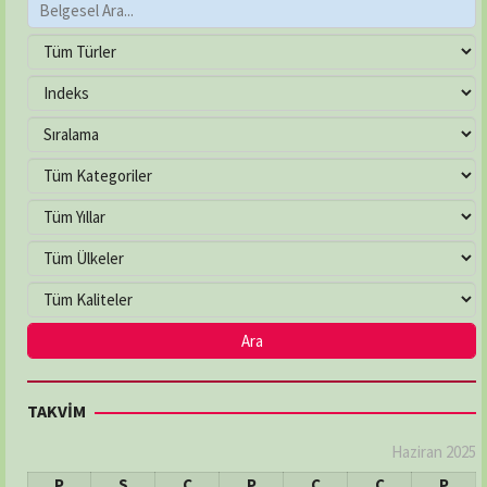
TAKVİM
Haziran 2025
P
S
Ç
P
C
C
P