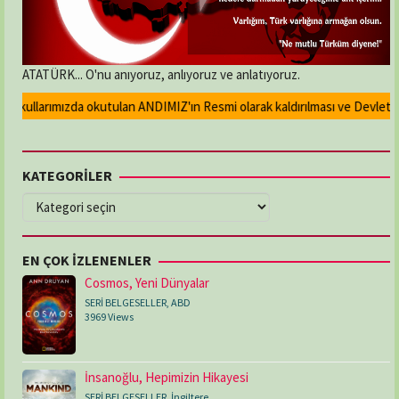
ATATÜRK... O'nu anıyoruz, anlıyoruz ve anlatıyoruz.
kullarımızda okutulan ANDIMIZ'ın Resmi olarak kaldırılması ve Devlet madal
KATEGORİLER
KATEGORİLER
EN ÇOK İZLENENLER
Cosmos, Yeni Dünyalar
SERİ BELGESELLER
,
ABD
3969 Views
İnsanoğlu, Hepimizin Hikayesi
SERİ BELGESELLER
,
İngiltere