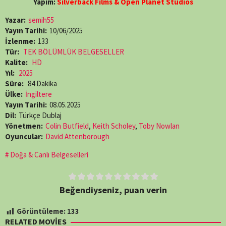
Yapım:
Silverback Films & Open Planet Studios
Yazar:
semih55
Yayın Tarihi:
10/06/2025
İzlenme:
133
Tür:
TEK BÖLÜMLÜK BELGESELLER
Kalite:
HD
Yıl:
2025
Süre:
84 Dakika
Ülke:
İngiltere
Yayın Tarihi:
08.05.2025
Dil:
Türkçe Dublaj
Yönetmen:
Colin Butfield
,
Keith Scholey
,
Toby Nowlan
Oyuncular:
David Attenborough
Doğa & Canlı Belgeselleri
Beğendiyseniz, puan verin
Görüntüleme:
133
RELATED MOVIES