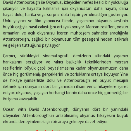
X
Facebook
WhatsApp
Telegram
SMS
Email
LinkedIn
Pinterest
David Attenborough ile Okyanus, izleyicileri nefes kesici bir yolculuğa
(Twitter)
çıkarıyor ve hayatta kalmamız için okyanustan daha hayati, daha
hayat dolu, harika veya sürpriz dolu hiçbir yer olmadığını gösteriyor.
Ünlü yayıncı ve film yapımcısı filmde, yaşamının okyanus keşfinin
büyük çağıyla nasıl çakıştığını ortaya koyuyor. Mercan resifleri, yosun
ormanları ve açık okyanusu içeren muhteşem sahneler aracılığıyla
Attenborough, sağlıklı bir okyanusun tüm gezegeni neden istikrarlı
ve gelişen tuttuğunu paylaşıyor.
Çarpıcı, sürükleyici sinematografi, denizlerin altındaki yaşamın
harikalarını sergiliyor ve yıkıcı balıkçılık tekniklerinden mercan
resiflerinin büyük çaplı beyazlamasına kadar okyanusumuzun daha
önce hiç görülmemiş gerçeklerini ve zorluklarını ortaya koyuyor. Yine
de hikaye iyimserlikle dolu ve Attenborough en büyük mesajını
iletmek için dünyanın dört bir yanından ilham verici hikayelere işaret
ediyor: okyanus, yaşayan herhangi birinin daha önce hiç görmediği bir
ihtişama kavuşabilir.
Ocean with David Attenborough, dünyanın dört bir yanındaki
izleyicileri Attenborough'un anlatılmamış okyanus hikayesini büyük
ekranda deneyimlemek için bir araya gelmeye davet ediyor
.