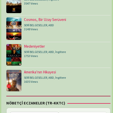
3547 Views
Cosmos, Bir Uzay Serüveni
SERİ BELGESELLER
,
ABD
3148 Views
Medeniyetler
SERİ BELGESELLER
,
ABD
,
İngiltere
1753 Views
Amerika’nın Hikayesi
SERİ BELGESELLER
,
ABD
,
İngiltere
1635 Views
NÖBETÇİ ECZANELER (TR-KKTC)