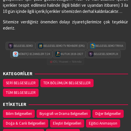
içerikler tespit edilmesi halinde (ilgili bildiri ve uyarıdan itibaren) 3 ila
10 gün içinde ilgili içerik/içerikler sitemizden derhal kaldırılacaktır…
Sitemize verdiğiniz önemden dolayı ziyaretçilerimize çok teşekkür
ederiz.
BELGESELSEMO
BELGESELSEMO TV REHBERİ (EPG)
BELGESELSEMO TRIVIA
NÖBETÇİ ECZANELER 7/24
NUTUK 1919-1927
BELGESELSEMOFLIX
iOS / Huawei — Yakında
KATEGORİLER
SERİ BELGESELLER
TEK BÖLÜMLÜK BELGESELLER
TÜM BELGESELLER
ETİKETLER
Bilim Belgeselleri
Biyografi ve Drama Belgeselleri
Diğer Belgeseller
Doğa & Canlı Belgeselleri
Eleştiri Belgeselleri
Eğitici Animasyon