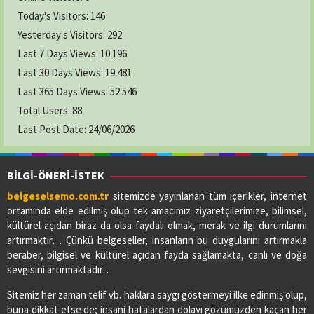
Today's Visitors:
146
Yesterday's Visitors:
292
Last 7 Days Views:
10.196
Last 30 Days Views:
19.481
Last 365 Days Views:
52.546
Total Users:
88
Last Post Date:
24/06/2026
BİLGİ-ÖNERİ-İSTEK
belgeselsemo.com.tr
sitemizde yayınlanan tüm içerikler, internet
ortamında elde edilmiş olup tek amacımız ziyaretçilerimize, bilimsel,
kültürel açıdan biraz da olsa faydalı olmak, merak ve ilgi durumlarını
artırmaktır… Çünkü belgeseller, insanların bu duygularını artırmakla
beraber, bilgisel ve kültürel açıdan fayda sağlamakta, canlı ve doğa
sevgisini artırmaktadır…
Sitemiz her zaman telif vb. haklara saygı göstermeyi ilke edinmiş olup,
buna dikkat etse de; insani hatalardan dolayı gözümüzden kaçan her