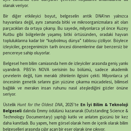
olanak veriyor.
Bir diğer etkileyici boyut, belgeselin antik DNA’nın yalnızca
hayvanlara değil, aynı zamanda bitki ve mikroorganizmalara ait olan
parçacıkları da ortaya çıkarışı. Bu sayede, milyonlarca yıl önce Kuzey
Kutbu gibi bölgelerde yaşamış bitki örtüsünden, oradaki hayvan
topluluklarına kadar bir “kaybolmuş dünya” tablosu çiziliyor. Böylece
izleyiciler, gezegenimizin tarih öncesi dönemlerine dair benzersiz bir
pencereye sahip oluyorlar.
Belgesel hem bilim camiasında hem de izleyiciler arasında geniş yankı
uyandırdı. PBS’in NOVA serisinin bu bölümü, sadece akademik
çevrelerin değil, tüm meraklı zihinlerin ilgisini çekti. Milyonlarca yıl
öncesinin genetik sırlarını gün yüzüne çıkarma mücadelesi, bilimsel
bağlılık ve merakın insan ruhunu nasıl ateşlediğini gözler önüne
seriyor.
Üstelik
Hunt for the Oldest DNA
, 2025’te
En İyi Bilim & Teknoloji
Belgeseli
dalında Emmy ödülünü kazanarak (Outstanding Science &
Technology Documentary) yaptığı katkı ve anlatım gücünü bir kez
daha kanıtladı. Bu yapım, hem görsel olarak hem de içerik olarak bilim
belgeselleri arasında çığır açan bir eser olarak öne çıkıyor.