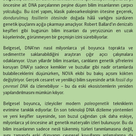
öncesine ait DNA parçalarının peşine düşen bilim insanlarının çarpıcı
yolculuğu. Bu özel yapım, klasik paleoarkeolojinin ötesine geçerek,
dondurulmuş fosillerin ötesinde
doğada hâlâ varlığını sürdüren
genetik ipuçlarını açığa çıkarmayı amaçlıyor. Robert Ballard’ın denizaltı
keşifleri gibi bugünün bilim insanları da yeryüzünün en uzak
köşelerinde, görünmeyen bir geçmişin izini sürebiliyorlar.
Belgesel, DNA’nın nasıl milyonlarca yıl boyunca toprakta ve
sedimentte saklanabildiğini araştıran çığır açıcı çalışmalara
odaklanıyor. Uzun yıllardır bilim insanları, canlıların genetik şifrelerini
koruyan DNA’yı sadece kemikler ve buzullar gibi nadir ortamlarda
bulabileceklerini düşünürken, NOVA ekibi bu bakış açısını kökten
değiştiriyor. Gerçek cesaret ve yenilikçi bilim sayesinde artık
fossil dışı
çevresel DNA
da izlenebiliyor – bu da eski ekosistemlerin yeniden
yapılandırılmasını mümkün kılıyor.
Belgesel boyunca, izleyiciler modern
paleogenetik
tekniklerin
evrimine tanıklık ediyorlar. En son teknoloji DNA dizileme yöntemleri
ve yeni keşifler sayesinde, son buzul çağından çok daha eskiye,
milyonlarca yıl öncesine ait genetik materyalin izleri bulunuyor. Bu da
bilim insanlarının sadece nesli tükenmiş türleri tanımlamasına değil,
aynı zamanda eski dünyanın çevresel koşullarını anlamalarına da