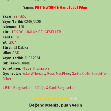
Yapım:
PBS & WGBH & Handful of Films
Yazar:
semih55
Yayın Tarihi:
02/03/2026
İzlenme:
140
Tür:
TEK BÖLÜMLÜK BELGESELLER
Kalite:
HD
Yıl:
2024
Süre:
53 Dakika
Ülke:
ABD
Yayın Tarihi:
21.02.2024
Dil:
Türkçe Dublaj
Yönetmen:
Niobe Thompson
Oyuncular:
Eske Willerslev
,
Ross MacPhee
,
Sarika Cullis-SuzukiTom
Gilbert
Bilim Belgeselleri
Doğa & Canlı Belgeselleri
Beğendiyseniz, puan verin