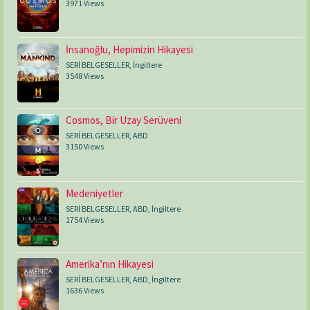
3971 Views
İnsanoğlu, Hepimizin Hikayesi
SERİ BELGESELLER
,
İngiltere
3548 Views
Cosmos, Bir Uzay Serüveni
SERİ BELGESELLER
,
ABD
3150 Views
Medeniyetler
SERİ BELGESELLER
,
ABD
,
İngiltere
1754 Views
Amerika’nın Hikayesi
SERİ BELGESELLER
,
ABD
,
İngiltere
1636 Views