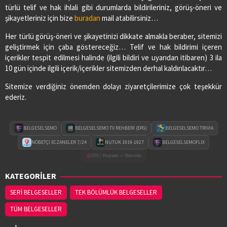
türlü telif ve hak ihlali gibi durumlarda bildirileriniz, görüş-öneri ve
şikayetleriniz için bize
buradan
mail atabilirsiniz…
Her türlü görüş-öneri ve şikayetinizi dikkate almakla beraber, sitemizi
geliştirmek için çaba göstereceğiz… Telif ve hak bildirimi içeren
içerikler tespit edilmesi halinde (ilgili bildiri ve uyarıdan itibaren) 3 ila
10 gün içinde ilgili içerik/içerikler sitemizden derhal kaldırılacaktır…
Sitemize verdiğiniz önemden dolayı ziyaretçilerimize çok teşekkür
ederiz.
BELGESELSEMO
BELGESELSEMO TV REHBERİ (EPG)
BELGESELSEMO TRIVIA
NÖBETÇİ ECZANELER 7/24
NUTUK 1919-1927
BELGESELSEMOFLIX
iOS / Huawei — Yakında
KATEGORİLER
SERİ BELGESELLER
TEK BÖLÜMLÜK BELGESELLER
TÜM BELGESELLER