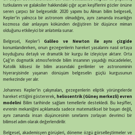
tutkularını ve galaksiler hakkındaki çığır açan keşiflerini gözler önüne
seren çarpıcı bir belgeseldir. 2020 yapımı bu Alman bilim belgeseli,
Kepler’in yalnızca bir astronom olmadığını, aynı zamanda insanlığın
kozmosa dair anlayışını kökünden değiştiren bir düşünce mimarı
olduğunu etkileyici bir anlatımla sunar.
Belgesel, Kepler’i
Galileo ve Newton ile aynı çizgide
konumlandırırken, onun gezegenlerin hareket yasalarını nasıl ortaya
koyduğunu detaylı ve dramatik bir kurgu ile izleyiciye aktarır. Orta
Çağ’ın dogmatik atmosferinde bilim insanının yaşadığı mücadeleler,
Katolik kilisesi ile bilim arasındaki gerilimler ve astronominin
hiyerarşisinde yaşanan dönüşüm belgeselin güçlü kurgusunun
merkezinde yer alır.
Johannes Kepler’in çalışmaları, gezegenlerin eliptik yörüngelerde
hareket ettiğini göstererek,
heliosentrik (Güneş merkezli) evren
modelini
Bilim tarihinde sağlam temellerle destekledi. Bu keşifler,
evrenin mekaniğini açıklamada sadece matematiksel bir başarı değil,
aynı zamanda insan düşüncesinin sınırlarını zorlayan devrimci bir
bilimsel adım olarak değerlendirilir.
Belgesel, akademisyen görüşleri, döneme özgü görselleştirmeler ve