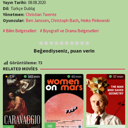
Yayın Tarihi:
08.08.2020
Dil:
Türkçe Dublaj
Yönetmen:
Christian Twente
Oyuncular:
Ben Janssen
,
Christoph Bach
,
Heiko Pinkowski
Bilim Belgeselleri
Biyografi ve Drama Belgeselleri
Beğendiyseniz, puan verin
Görüntüleme:
73
RELATED MOVIES
7.4
102 min
65 min
57 min
HD