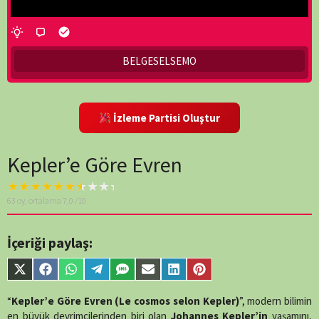
BELGESELSEMO
İzleme Partisi Oluştur
Kepler’e Göre Evren
Warning
: A non-
63
oy, ortalama
7,0
/10
numeric value
encountered in
/home/belges/public_html/belgeselsemo/wp-
İçeriği paylaş:
content/themes/muvipro/template-
parts/content-
Share
Share
Share
Share
Share
Share
Share
Share
single.php
on line
on
on
on
on
on
on
on
on
88
X
Facebook
WhatsApp
Telegram
SMS
Email
LinkedIn
Pinterest
“
Kepler’e Göre Evren (Le cosmos selon Kepler)
”, modern bilimin
(Twitter)
en büyük devrimcilerinden biri olan
Johannes Kepler’in
yaşamını,