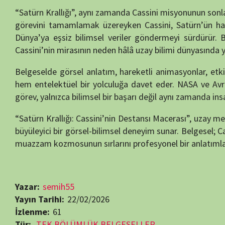
Yazar:
semih55
Yayın Tarihi:
22/02/2026
İzlenme:
61
Tür:
TEK BÖLÜMLÜK BELGESELLER
Kalite:
HD
Süre:
52 Dakika
Ülke:
ABD
Yayın Tarihi:
10.07.2017
Dil:
Türkçe Dublaj
Yönetmen:
Dave Brody
Oyuncular:
Perry Norton
Bilim Belgeselleri
Uzay Belgeselleri
Beğendiyseniz, 
Görüntüleme:
61
RELATED MOVIES
65 min
7.9
29 min
8.4
Bölüm:
Bölüm: