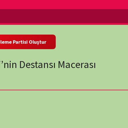
Destansı Macerası
wp-
a dışı uzay keşif proje-sinin perde arkasını sinematik bir
 Cassini-Huygens uzay aracı, Güneş Sistemi’nin en görkemli
 bu yolculuk belgeselin merkezine yerleşir. Bir uzay aracının
şif serüveni, bilimsel başarıları ve insan merakının sınırlarını
nda insanlığın bilinmeyene olan tutkusunun somut bir simgesi
tmosferini, gizemli aylarını ve benzersiz yapısını ayrıntılı
oğal dinamikleri ve bu dev gezegenin sırlarını uzun yıllar
ci manzaralarını gözler önüne seren nefes kesici görüntülerle