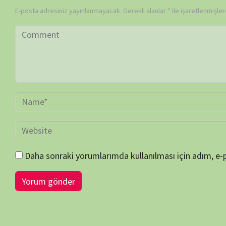
duygularını artırmakla beraber, bilgisel ve kültürel açıdan fayda sa
doğa sevgisini artırmaktadır…
Sitemiz her zaman telif vb. haklara saygı göstermeyi ilke edinmiş 
etse de; insani hatalardan dolayı gözümüzden kaçan her türlü telif 
durumlarda bildirileriniz, görüş-öneri ve şikayetleriniz için b
atabilirsiniz…
Her türlü görüş-öneri ve şikayetinizi dikkate almakla beraber, sitemiz
çaba göstereceğiz… Telif ve hak bildirimi içeren içerikler tespit edilm
bildiri ve uyarıdan itibaren) 3 ila 10 gün içinde ilgili içerik/içerikle
kaldırılacaktır…
Sitemize verdiğiniz önemden dolayı ziyaretçilerimize çok teşekkür e
BELGESELSEMO
BELGESELSEMO TV REHBERİ (EPG)
BELGESE
NÖBETÇİ ECZANELER 7/24
NUTUK 1919-1927
BELGESE
iOS / Huawei — Yakında