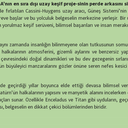
yıllar boyunca elde ettiği devasa bilimsel veri yığınları ve
alkalarının yapısını ve manyetik alanını incelerken diğer yandan
 Özellikle Enceladus ve Titan gibi uyduların, geçmişte yaşam
 en dikkat çekici bölümlerinden biridir.
NÖBET
ğı dramatik dönemleri de belgeler. Yaklaşık 20 yıllık efsanevi
 cesur bir şekilde son dalışını gerçekleştirir ve bu sırada
l” anı, izleyiciye tıpkı bir bilimsel destan gibi sunulur ve
nu açıklar.
er ve bilim insanlarının açıklamaları, izleyiciyi hem duygusal
ı (ESA) gibi kurumların işbirliğiyle gerçekleştirilen bu dev
 keşif ruhunun bir ödülü olarak sunulur.
lim severler ve evrenin gizemlerini anlamak isteyen herkes için
fsanevi yolculuğunu, NASA’nın bilimsel hedeflerini ve Satürn’ün
ak ekranlara taşır.
e TV