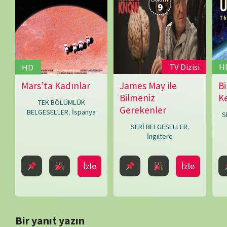
Daha sonraki yorumlarımda kullanılması için adım, e-posta adresim
BİLGİ-ÖNERİ-İSTEK
belgeselsemo.com.tr
sitemizde yayınlanan tüm içerikler, intern
edilmiş olup tek amacımız ziyaretçilerimize, bilimsel, kültürel açı
faydalı olmak, merak ve ilgi durumlarını artırmaktır… Çünkü belgesel