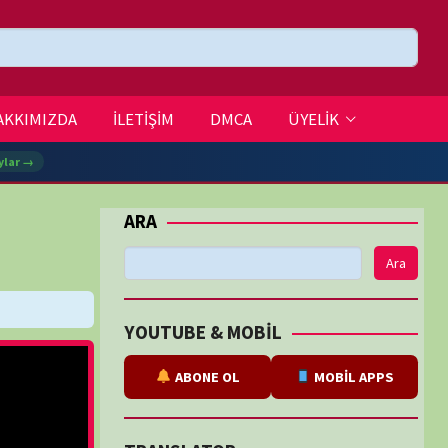
DMCA
ÜYELİK
Ara
BE & MOBİL
ABONE OL
MOBİL APPS
SLATOR
eviri
tarafından