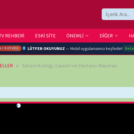
ESKİ SİTE
ÖNEMLİ
DİĞER
HAKKIMIZDA
İLETİŞİM
LÜTFEN OKUYUNUZ
— Mobil uygulamamızı keşfedin!
Detaylar →
türn Krallığı, Cassini'nin Destansı Macerası
ARA
YOUTU
TRAN
Ç