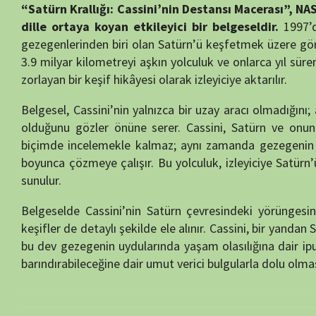
Belgeselde Cassini’nin Satürn çevresindeki yörüngesinde geçirdiği 
keşifler de detaylı şekilde ele alınır. Cassini, bir yandan Satürn’ün h
bu dev gezegenin uydularında yaşam olasılığına dair ipuçları sunar.
barındırabileceğine dair umut verici bulgularla dolu olması, belgeselin
“Satürn Krallığı”, aynı zamanda Cassini misyonunun sonlarına yaklaştı
görevini tamamlamak üzereyken Cassini, Satürn’ün halkaları arasına
Dünya’ya eşsiz bilimsel veriler göndermeyi sürdürür. Bu “Büyük Fina
Cassini’nin mirasının neden hâlâ uzay bilimi dünyasında yankı bulduğu
Belgeselde görsel anlatım, hareketli animasyonlar, etkileyici görsell
hem entelektüel bir yolculuğa davet eder. NASA ve Avrupa Uzay Ajans
görev, yalnızca bilimsel bir başarı değil aynı zamanda insanlığın ortak
“Satürn Krallığı: Cassini’nin Destansı Macerası”, uzay meraklıları, bi
büyüleyici bir görsel-bilimsel deneyim sunar. Belgesel; Cassini’nin e
muazzam kozmosunun sırlarını profesyonel bir anlatımla harmanlayar
Yapım:
Xiv