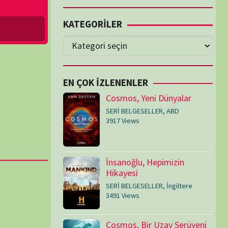
Cosmos, Yeni Dünyalar
SERİ BELGESELLER
,
ABD
3917 Views
İnsanoğlu, Hepimizin
Hikayesi
SERİ BELGESELLER
,
İngiltere
3491 Views
Cosmos, Bir Uzay Serüveni
SERİ BELGESELLER
,
ABD
3073 Views
Medeniyetler
SERİ BELGESELLER
,
ABD
,
İngiltere
1714 Views
Amerika’nın Hikayesi