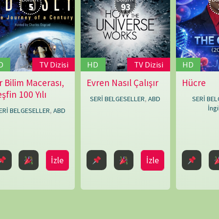
Louise
ARŞİV
Say
,
Mark
Bridge
,
Mike
Online 
Rowe
,
Paul
Today's
O'Connor
,
Yesterd
Peter
 ve site adresim bu tarayıcıya kaydedilsin.
Last 7 
Chinn
,
Last 3
Shaun
Trevisick
Last 3
Total 
Last P
KATEGORİLER
et ortamında elde
SERİ BELGESELLER
TEK BÖLÜMLÜK BELGESELLER
dan biraz da olsa
ler, insanların bu
ETİKETLER