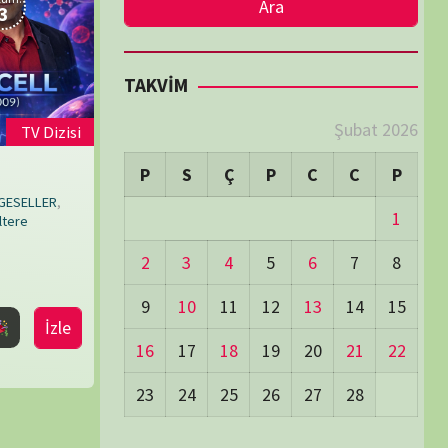
LER
Visitors:
0
 Visitors:
16
ay's Visitors:
62
Days Views:
1.700
0 Days Views:
5.983
65 Days Views:
39.997
Users:
79
ost Date:
24/06/2026
TÜM BELGESELLER