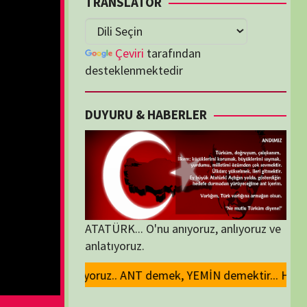
lenmektedir
U & HABERLER
... O'nu anıyoruz, anlıyoruz ve
oruz.
demek, YEMİN demektir... Hürce tekrar Okullarımızda okutulması umudu ve
ORİLER
ORİLER
K İZLENENLER