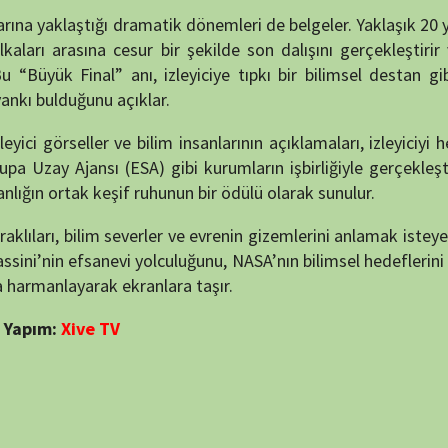
BELGE
puan verin
110 min
8.9
45 min
7.9
50 min
Bölüm:
Bölüm: