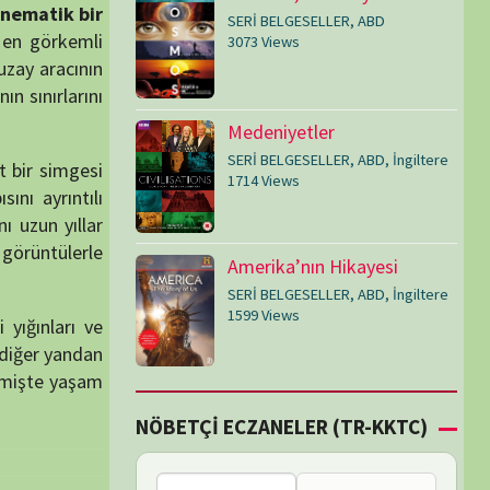
SERİ BELGESELLER
,
ABD
,
İngiltere
1599 Views
Çİ ECZANELER (TR-KKTC)
Failed to fetch