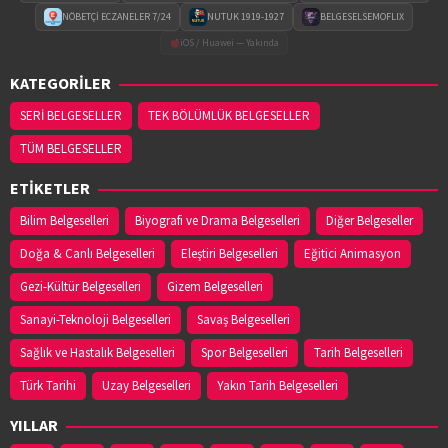
NÖBETÇİ ECZANELER 7/24
NUTUK 1919-1927
BELGESELSEMOFLIX
iOS / Huawei — Yakında
KATEGORİLER
SERİ BELGESELLER
TEK BÖLÜMLÜK BELGESELLER
TÜM BELGESELLER
ETİKETLER
Bilim Belgeselleri
Biyografi ve Drama Belgeselleri
Diğer Belgeseller
Doğa & Canlı Belgeselleri
Eleştiri Belgeselleri
Eğitici Animasyon
Gezi-Kültür Belgeselleri
Gizem Belgeselleri
Sanayi-Teknoloji Belgeselleri
Savaş Belgeselleri
Sağlık ve Hastalık Belgeselleri
Spor Belgeselleri
Tarih Belgeselleri
Türk Tarihi
Uzay Belgeselleri
Yakın Tarih Belgeselleri
YILLAR