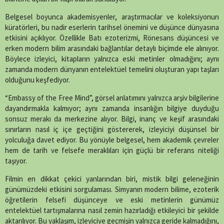
Belgesel boyunca akademisyenler, araştırmacılar ve koleksiyonun
küratörleri, bu nadir eserlerin tarihsel önemini ve düşünce dünyasına
etkisini açıklıyor. Özellikle Batı ezoterizmi, Rönesans düşüncesi ve
erken modern bilim arasındaki bağlantılar detaylı biçimde ele alınıyor.
Böylece izleyici, kitapların yalnızca eski metinler olmadığını; aynı
zamanda modern dünyanın entelektüel temelini oluşturan yapı taşları
olduğunu keşfediyor.
“Embassy of the Free Mind”, görsel anlatımını yalnızca arşiv bilgilerine
dayandırmakla kalmıyor; aynı zamanda insanlığın bilgiye duyduğu
sonsuz merakı da merkezine alıyor. Bilgi, inanç ve keşif arasındaki
sınırların nasıl iç içe geçtiğini göstererek, izleyiciyi düşünsel bir
yolculuğa davet ediyor. Bu yönüyle belgesel, hem akademik çevreler
hem de tarih ve felsefe meraklıları için güçlü bir referans niteliği
taşıyor.
Filmin en dikkat çekici yanlarından biri, mistik bilgi geleneğinin
günümüzdeki etkisini sorgulaması. Simyanın modern bilime, ezoterik
öğretilerin felsefi düşünceye ve eski metinlerin günümüz
entelektüel tartışmalarına nasıl zemin hazırladığı etkileyici bir şekilde
aktarılıyor. Bu yaklaşım, izleyiciye geçmişin yalnızca geride kalmadığını,