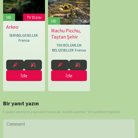
HD
TV Dizisi
HD
Arkeo
01.01.2016
Agnès
Machu Picchu,
Christophe
Molia
SERİ BELGESELLER
,
Taştan Şehir
Sommet
Fransa
TEK BÖLÜMLÜK
BELGESELLER
,
Fransa
İzle
İzle
Bir yanıt yazın
E-posta adresiniz yayınlanmayacak.
Gerekli alanlar
*
ile işaretlenmişlerdir