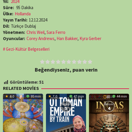
Yıl:
2024
Süre:
95 Dakika
Ülke:
Hollanda
Yayın Tarihi:
12.12.2024
Dil:
Türkçe Dublaj
Yönetmen:
Chris Weil
,
Sara Ferro
Oyuncular:
Corey Andrews
,
Han Bakker
,
Kyra Gerber
Gezi-Kültür Belgeselleri
Beğendiyseniz, puan verin
Görüntüleme:
51
RELATED MOVIES
8.0
95 min
7.0
47 min
44 min
Bölüm:
Bölüm:
5
4