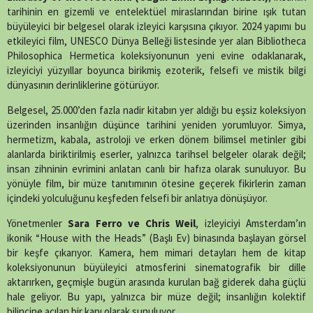
tarihinin en gizemli ve entelektüel miraslarından birine ışık tutan
büyüleyici bir belgesel olarak izleyici karşısına çıkıyor. 2024 yapımı bu
etkileyici film, UNESCO Dünya Belleği listesinde yer alan Bibliotheca
Philosophica Hermetica koleksiyonunun yeni evine odaklanarak,
izleyiciyi yüzyıllar boyunca birikmiş ezoterik, felsefi ve mistik bilgi
dünyasının derinliklerine götürüyor.
Belgesel, 25.000’den fazla nadir kitabın yer aldığı bu eşsiz koleksiyon
üzerinden insanlığın düşünce tarihini yeniden yorumluyor. Simya,
hermetizm, kabala, astroloji ve erken dönem bilimsel metinler gibi
alanlarda biriktirilmiş eserler, yalnızca tarihsel belgeler olarak değil;
insan zihninin evrimini anlatan canlı bir hafıza olarak sunuluyor. Bu
yönüyle film, bir müze tanıtımının ötesine geçerek fikirlerin zaman
içindeki yolculuğunu keşfeden felsefi bir anlatıya dönüşüyor.
Yönetmenler
Sara Ferro ve Chris Weil
, izleyiciyi Amsterdam’ın
ikonik “House with the Heads” (Başlı Ev) binasında başlayan görsel
bir keşfe çıkarıyor. Kamera, hem mimari detayları hem de kitap
koleksiyonunun büyüleyici atmosferini sinematografik bir dille
aktarırken, geçmişle bugün arasında kurulan bağ giderek daha güçlü
hale geliyor. Bu yapı, yalnızca bir müze değil; insanlığın kolektif
bilincine açılan bir kapı olarak sunuluyor.