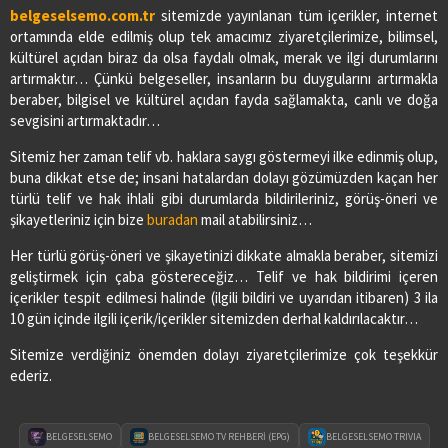
belgeselsemo.com.tr
sitemizde yayınlanan tüm içerikler, internet
ortamında elde edilmiş olup tek amacımız ziyaretçilerimize, bilimsel,
kültürel açıdan biraz da olsa faydalı olmak, merak ve ilgi durumlarını
artırmaktır… Çünkü belgeseller, insanların bu duygularını artırmakla
beraber, bilgisel ve kültürel açıdan fayda sağlamakta, canlı ve doğa
sevgisini artırmaktadır…
Sitemiz her zaman telif vb. haklara saygı göstermeyi ilke edinmiş olup,
buna dikkat etse de; insani hatalardan dolayı gözümüzden kaçan her
türlü telif ve hak ihlali gibi durumlarda bildirileriniz, görüş-öneri ve
şikayetleriniz için bize
buradan
mail atabilirsiniz…
Her türlü görüş-öneri ve şikayetinizi dikkate almakla beraber, sitemizi
geliştirmek için çaba göstereceğiz… Telif ve hak bildirimi içeren
içerikler tespit edilmesi halinde (ilgili bildiri ve uyarıdan itibaren) 3 ila
10 gün içinde ilgili içerik/içerikler sitemizden derhal kaldırılacaktır…
Sitemize verdiğiniz önemden dolayı ziyaretçilerimize çok teşekkür
ederiz.
BELGESELSEMO
BELGESELSEMO TV REHBERİ (EPG)
BELGESELSEMO TRIVIA