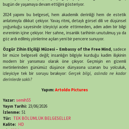
bugün de yaşamaya devam ettiğini gösteriyor.
2024 yapımı bu belgesel, hem akademik derinliği hem de estetik
anlatımıyla dikkat çekiyor. Yavaş ritmi, detaylı görsel dili ve düşünsel
yoğunluğu sayesinde izleyiciyi acele ettirmeden, adım adım bir bilgi
evreninin içine çekiyor. Her sahne, insanlık tarihinin unutulmuş ya da
göz ardı edilmiş yönlerine açılan yeni bir pencere sunuyor.
Özgür Zihin Elçiliği Müzesi – Embassy of the Free Mind
, sadece
bir müze belgeseli değil; insanlığın bilgiyle kurduğu kadim ilişkinin
modern bir yansıması olarak öne çıkıyor. Geçmişin en gizemli
metinlerinden günümüz düşünce dünyasına uzanan bu yolculuk,
izleyiciye tek bir soruyu bırakıyor:
Gerçek bilgi, aslında ne kadar
derinlerde saklı?
Yapım:
Artoldo Pictures
Yazar:
semih55
Yayın Tarihi:
23/06/2026
İzlenme:
51
Tür:
TEK BÖLÜMLÜK BELGESELLER
Kalite:
HD