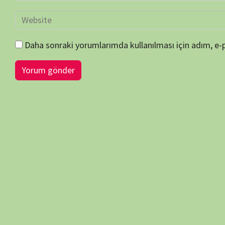
duygularını artırmakla beraber, bilgisel ve kültürel açıdan fayda sa
doğa sevgisini artırmaktadır…
Sitemiz her zaman telif vb. haklara saygı göstermeyi ilke edinmiş 
etse de; insani hatalardan dolayı gözümüzden kaçan her türlü telif 
durumlarda bildirileriniz, görüş-öneri ve şikayetleriniz için b
atabilirsiniz…
Her türlü görüş-öneri ve şikayetinizi dikkate almakla beraber, sitemiz
çaba göstereceğiz… Telif ve hak bildirimi içeren içerikler tespit edilm
bildiri ve uyarıdan itibaren) 3 ila 10 gün içinde ilgili içerik/içerikle
kaldırılacaktır…
Sitemize verdiğiniz önemden dolayı ziyaretçilerimize çok teşekkür e
BELGESELSEMO
BELGESELSEMO TV REHBERİ (EPG)
BELGESE
NÖBETÇİ ECZANELER 7/24
NUTUK 1919-1927
BELGESE
iOS / Huawei — Yakında