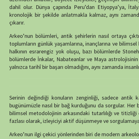
bölümlerde İnkalar, Nabateanlar ve Maya astrolojisinin siyasi rolü gi
yalnızca tarihî bir başarı olmadığını, aynı zamanda insanlık kültürünü
Serinin değindiği konuların zenginliği, sadece antik kalıntıların fi
bugünümüzle nasıl bir bağ kurduğunu da sorgular. Her bölüm, bir yan
bilimsel metodolojinin arkasındaki tutarlılığı ve titizliği ortaya k
fazlası olarak, izleyiciyi aktif düşünmeye ve sorgulamaya teşvik eder
Arkeo’nun ilgi çekici yönlerinden biri de modern arkeolojinin sunduğu y
göstermesidir. O dönemin araştırmacılarının verdiği örnekler, geçm
bilakis bilimsel kanıtlarla yeniden yapılandırılabildiğini ortaya koy
analitik bir bakış açısıyla yeniden şekillendirir; böylece tarih, sıra
dönüşür.
30 bölüm boyunca Arkeo, dünya mirası niteliğindeki antik alanları, kay
hikâyelerini bilimsel bir temel üzerinde tartışır. Bu yönüyle seri, he
kaynak niteliğindedir. Görsel anlatımı, saha röportajları ve uzman açı
öğrenmeye değil aynı zamanda tarihsel gerçeklerin keşfiyle büyüle
Kısacası Arkeo, antik dünyanın sırlarını modern arkeolojinin ışığınd