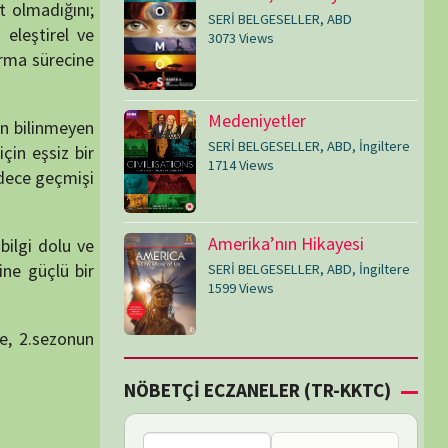
SERİ BELGESELLER
,
ABD
,
İngiltere
1599 Views
Çİ ECZANELER (TR-KKTC)
Failed to fetch