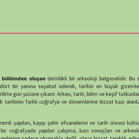
destek
wp-
DUYUR
 oluşan
derinlikli bir arkeoloji belgeselidir. Bu seri, Belçikalı
nına seyahat ederek, tarihin en büyük gizemlerini ve antik
ne çıkarır. Arkeo, tarih, bilim ve keşif tutkunları için sıradışı
n farklı coğrafya ve dönemlerine bizzat kazı alanlarından tanık
ATATÜRK
anlatıy
arı, kayıp şehir efsanelerini ve tarih öncesi kültürleri modern
Okullarımızda
ada yapılan çalışma, kazı sonuçları ve arkeolojik analizler
 sadece okumakla değil, olaya bizzat tanıklık ediyormuşçasına
abwe’ye dek uzanan bu yolculuk, tarihsel olayları yalnızca
KATEG
arın kültürel, sosyal ve politik bağlamlarını da gün ışığına
KATEG
eden kaybolduğunu açıklamaya çalışırken bir yandan da eski
 dair çarpıcı ipuçları sunar. Örneğin bazı bölümlerde Rapa Nui
EN ÇO
rih öncesi monumentlerin ardındaki sırlar ele alınır; başka