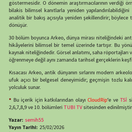
ufuk açıcı bir belgesel deneyimidir; geçmişin tozlu kalıntılarını gele
yolculuk sunar.
*
Bu içerik için katkılarından olayı
CloudRip
‘e ve
TSİ
sitesine çooo
2,6,7,8,9 ve 10. bölümleri
TUBI TV
sitesinden edinilmiştir..
Yazar:
semih55
Yayın Tarihi:
25/02/2026
İzlenme:
98
Tür:
SERİ BELGESELLER
Kalite:
HD
Yıl:
2016
Süre:
27 Dakika
Ülke:
Fransa
Yayın Tarihi:
01.01.2016
Son Yayın Tarihi:
01.01.2016
Bölüm Sayısı:
30
Yapımcı:
ARTE
,
Devised Coproduction and Distribution S.L.
,
Tournez 
Yönetmen:
Agnès Molia
Oyuncular:
J. Marla Toyne
,
Peter Eeckhout
Bilim Belgeselleri
Gezi-Kültür Belgeselleri