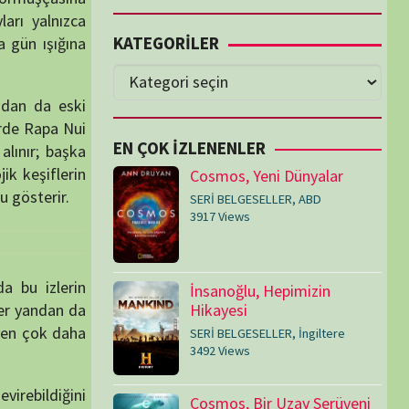
Cosmos, Yeni Dünyalar
SERİ BELGESELLER
,
ABD
3917 Views
İnsanoğlu, Hepimizin
Hikayesi
SERİ BELGESELLER
,
İngiltere
3492 Views
Cosmos, Bir Uzay Serüveni
SERİ BELGESELLER
,
ABD
3073 Views
Medeniyetler
SERİ BELGESELLER
,
ABD
,
İngiltere
1714 Views
Amerika’nın Hikayesi