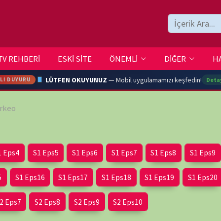
ESKİ SİTE
ÖNEMLİ
DİĞER
HAKKIMIZDA
İLETİŞİM
LÜTFEN OKUYUNUZ
— Mobil uygulamamızı keşfedin!
Detaylar →
ARA
Eps5
S1 Eps6
S1 Eps7
S1 Eps8
S1 Eps9
S1 Eps10
YOUTU
6
S1 Eps17
S1 Eps18
S1 Eps19
S1 Eps20
S2 Eps1
 Eps8
S2 Eps9
S2 Eps10
TRAN
Ç