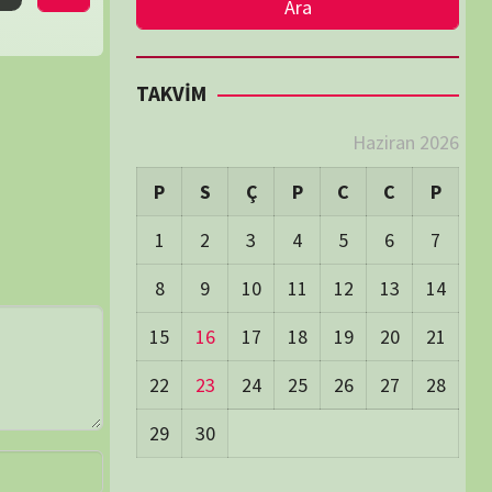
LER
Visitors:
0
 Visitors:
43
ay's Visitors:
62
Days Views:
1.775
0 Days Views:
6.058
65 Days Views:
40.072
Users:
79
ost Date:
24/06/2026
TÜM BELGESELLER