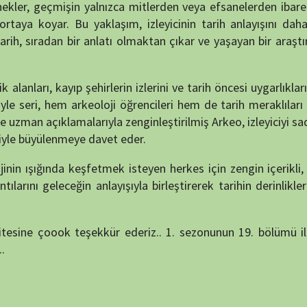
ceğin anlayışıyla birleştirerek tarihin derinliklerine güçlü bir
k teşekkür ederiz.. 1. sezonunun 19. bölümü ile, 2.sezonun
NÖBET
S'il Vous Plaît