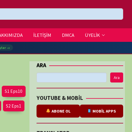
DMCA
ÜYELİK
Ara
BE & MOBİL
ABONE OL
MOBİL APPS
SLATOR
eviri
tarafından