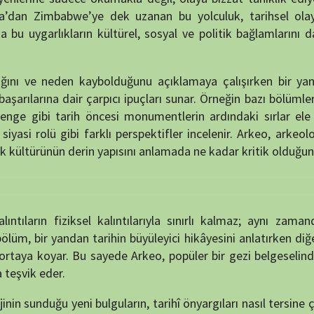
bi farklı perspektifler incelenir. Arkeo, arkeolojik keşiflerin
n derin yapısını anlamada ne kadar kritik olduğunu gösterir.
ziksel kalıntılarıyla sınırlı kalmaz; aynı zamanda bu izlerin
dan tarihin büyüleyici hikâyesini anlatırken diğer yandan da
oyar. Bu sayede Arkeo, popüler bir gezi belgeselinden çok daha
.
eni bulguların, tarihî önyargıları nasıl tersine çevirebildiğini
işin yalnızca mitlerden veya efsanelerden ibaret olmadığını;
ar. Bu yaklaşım, izleyicinin tarih anlayışını daha eleştirel ve
dan bir anlatı olmaktan çıkar ve yaşayan bir araştırma sürecine
ıp şehirlerin izlerini ve tarih öncesi uygarlıkların bilinmeyen
m arkeoloji öğrencileri hem de tarih meraklıları için eşsiz bir
klamalarıyla zenginleştirilmiş Arkeo, izleyiciyi sadece geçmişi
nmeye davet eder.
a keşfetmek isteyen herkes için zengin içerikli, bilgi dolu ve