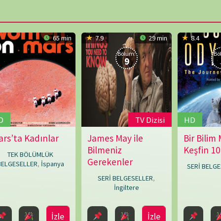
Trojian
,
Whittlesey
Emma
Parkins
,
James
TAKVİ
Gray
,
i Oluştur
Robin
Bicknell
P
1
8
15
22
29
« Mar
ARŞİV