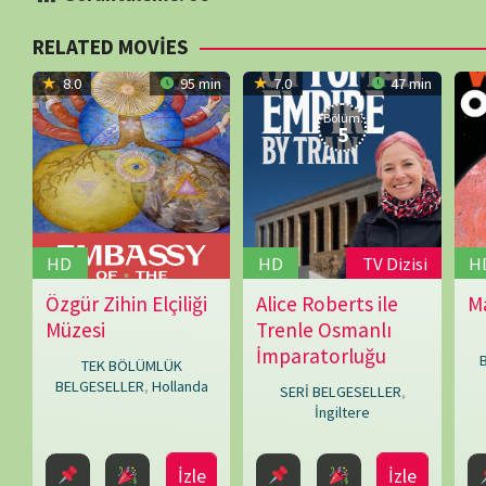
İzleme Partis
Bir yanıt yazın
E-posta adresiniz yayınlanmayacak.
Gerekli alanlar
*
ile işaretlenmişlerdir