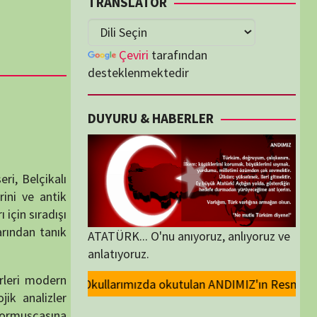
lenmektedir
U & HABERLER
... O'nu anıyoruz, anlıyoruz ve
oruz.
 okutulan ANDIMIZ'ın Resmi olarak kaldırılması ve Devlet madalyalarında
ORİLER
ORİLER
K İZLENENLER