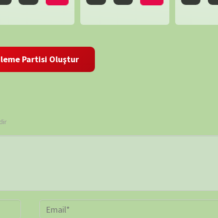
 ve site adresim bu tarayıcıya kaydedilsin.
ARŞİV
Online 
Today's
Yesterd
Last 7 
Last 3
Last 3
Total 
Last P
KATEGORİLER
et ortamında elde
SERİ BELGESELLER
TEK BÖLÜMLÜK BELGESELLER
dan biraz da olsa
ler, insanların bu
ETİKETLER