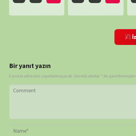
Daha sonraki yorumlarımda kullanılması için adım, e-posta adresim
BİLGİ-ÖNERİ-İSTEK
belgeselsemo.com.tr
sitemizde yayınlanan tüm içerikler, intern
edilmiş olup tek amacımız ziyaretçilerimize, bilimsel, kültürel açı
faydalı olmak, merak ve ilgi durumlarını artırmaktır… Çünkü belgesel