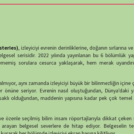
destek
leyiciyi evrenin derinliklerine, doğanın sırlarına ve insanlığın en
DUYUR
isidir. 2022 yılında yayınlanan bu 6 bölümlük yapım, bilimsel
rulara cesurca yaklaşarak, hem merak uyandırıyor hem de
 zamanda izleyiciyi büyük bir bilinmezliğin içine çekerek bilim
riyor. Evrenin nasıl oluştuğundan, Dünya'daki yaşamın nasıl
ğundan, maddenin yapısına kadar pek çok temel konu, görsel
ATATÜRK
anlatıy
çilmiş bilim insanı röportajlarıyla dikkat çeken seri, yalnızca
Okullarımızda okut
lgesel severlere de hitap ediyor. Belgeselin temposu, bilgi
bölümde izleyiciyi ekran başına kilitliyor.
KATEG
KATEG
 bekleyen soruları odağına alıyor. Yanıtlanamayan bu gizemler
larını zorlama arzusunu bir kez daha gözler önüne seriyor.
ta bir düşünsel macera sunuyor.
EN ÇO