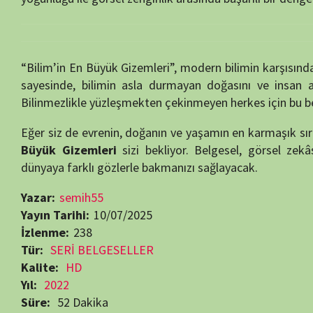
Eğer siz de evrenin, doğanın ve yaşamın en karmaşık sırlarını anlam
Büyük Gizemleri
sizi bekliyor. Belgesel, görsel zekâsı, bilimsel
dünyaya farklı gözlerle bakmanızı sağlayacak.
Yazar:
semih55
Yayın Tarihi:
10/07/2025
İzlenme:
238
Tür:
SERİ BELGESELLER
Kalite:
HD
Yıl:
2022
Süre:
52 Dakika
Ülke:
İngiltere
Yayın Tarihi:
11.10.2022
Son Yayın Tarihi:
09.11.2022
Bölüm Sayısı:
6
Yapımcı:
BBC
,
Sony Liv
Yönetmen:
Andrew Fleming
,
Lyndon Bruce
,
Patrick Acum
Oyuncular:
Nina Lanza
,
Salima Ikram
,
Thomas Arnold
Bilim Belgeselleri
Beğendiyseniz, 