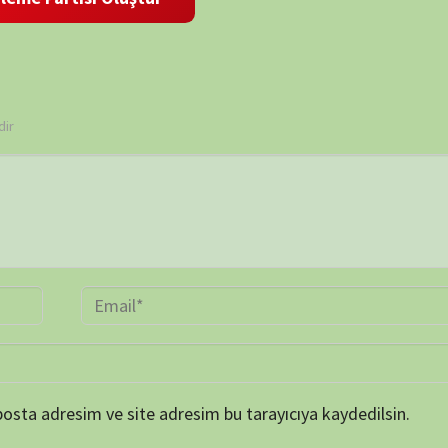
TAKVİ
P
1
8
15
22
29
« Mar
ARŞİV