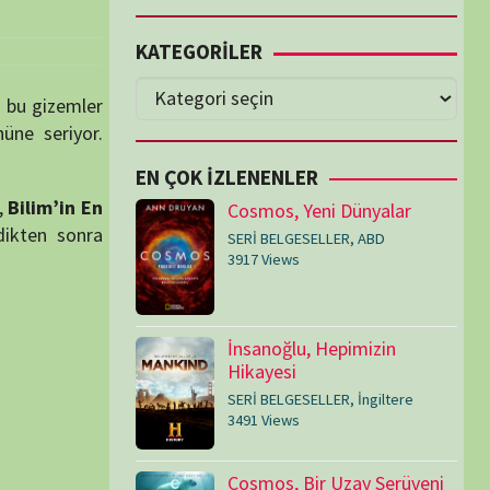
Cosmos, Yeni Dünyalar
SERİ BELGESELLER
,
ABD
3917 Views
İnsanoğlu, Hepimizin
Hikayesi
SERİ BELGESELLER
,
İngiltere
3491 Views
Cosmos, Bir Uzay Serüveni
SERİ BELGESELLER
,
ABD
3073 Views
Medeniyetler
SERİ BELGESELLER
,
ABD
,
İngiltere
1714 Views
Amerika’nın Hikayesi