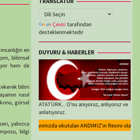
lenmektedir
U & HABERLER
... O'nu anıyoruz, anlıyoruz ve
oruz.
ulan ANDIMIZ'ın Resmi olarak kaldırılması ve Devlet madalyalarındaki At
ORİLER
ORİLER
K İZLENENLER