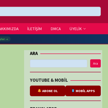
DMCA
ÜYELİK
Ara
BE & MOBİL
ABONE OL
MOBİL APPS
SLATOR
eviri
tarafından