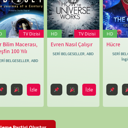
George
Harris
,
Kate
i Oluştur
Dart
,
Lorne
BELGE
Townend
,
Louise
Say
,
Mark
Bridge
,
Mike
Rowe
,
Paul
O'Connor
,
Peter
Chinn
,
Shaun
Trevisick
 ve site adresim bu tarayıcıya kaydedilsin.