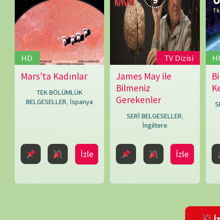
Parkins
,
James
Gray
,
İzleme Partis
Robin
Bicknell
Bir yanıt yazın
E-posta adresiniz yayınlanmayacak.
Gerekli alanlar
*
ile işaretlenmişlerdir
Daha sonraki yorumlarımda kullanılması için adım, e-posta adresim