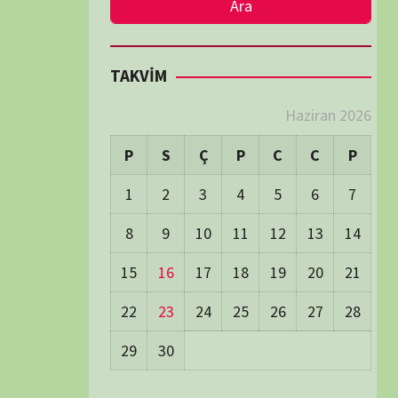
LER
Visitors:
0
 Visitors:
18
ay's Visitors:
62
Days Views:
1.702
0 Days Views:
5.985
65 Days Views:
39.999
Users:
79
ost Date:
24/06/2026
TÜM BELGESELLER