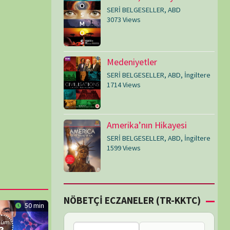
SERİ BELGESELLER
,
ABD
,
İngiltere
1599 Views
Çİ ECZANELER (TR-KKTC)
Failed to fetch