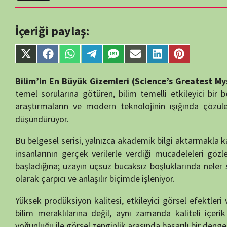
single-tv.php
on
Share
Share
Share
Share
Share
Share
Share
Share
line
88
on
on
on
on
on
on
on
on
X
Facebook
WhatsApp
Telegram
SMS
Email
LinkedIn
Pinterest
Bilim’in En Büyük Gizemleri (Science’s Greatest Mysteries)
, iz
(Twitter)
temel sorularına götüren, bilim temelli etkileyici bir belgesel ser
araştırmaların ve modern teknolojinin ışığında çözülememiş so
düşündürüyor.
Bu belgesel serisi, yalnızca akademik bilgi aktarmakla kalmıyor, aynı
insanlarının gerçek verilerle verdiği mücadeleleri gözler önüne se
başladığına; uzayın uçsuz bucaksız boşluklarında neler saklı oldu
olarak çarpıcı ve anlaşılır biçimde işleniyor.
Yüksek prodüksiyon kalitesi, etkileyici görsel efektleri ve özenle se
bilim meraklılarına değil, aynı zamanda kaliteli içerik arayan be
yoğunluğu ile görsel zenginlik arasında başarılı bir denge kurarak her 
“Bilim’in En Büyük Gizemleri”, modern bilimin karşısında hâlâ yanıt
sayesinde, bilimin asla durmayan doğasını ve insan aklının sınır
Bilinmezlikle yüzleşmekten çekinmeyen herkes için bu belgesel, ade