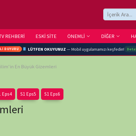
ESKİ SİTE
ÖNEMLİ
DİĞER
HAKKIMIZDA
İLETİŞİM
LÜTFEN OKUYUNUZ
— Mobil uygulamamızı keşfedin!
Detaylar →
üyük Gizemleri
ARA
Eps5
S1 Eps6
YOUTU
TRAN
wp-
Ç