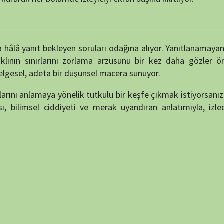
aya yönelik tutkulu bir keşfe çıkmak istiyorsanız,
Bilim’in En
 ciddiyeti ve merak uyandıran anlatımıyla, izledikten sonra
puan verin