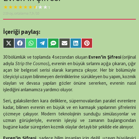
Warning
: A non-
219
oy, ortalama
7,9
/10
numeric value
encountered in
/home/belges/public_html/belgeselsemo/wp-
İçeriği paylaş:
content/themes/muvipro/template-
parts/content-
Share
Share
Share
Share
Share
Share
Share
Share
single-tv.php
on
on
on
on
on
on
on
on
on
line
88
X
Facebook
WhatsApp
Telegram
SMS
Email
LinkedIn
Pinterest
30 bölümlük ve toplamda 4 sezondan oluşan
Evren'in Şifresi
(orijinal
(Twitter)
adıyla
Strip the Cosmos
), evrenin en büyük sırlarını açığa çıkaran, çığır
açan bir belgesel serisi olarak karşımıza çıkıyor. Her bir bölümüyle
izleyiciyi uzayın bilinmeyen derinliklerine sürükleyen bu yapım, kozmik
olayları ve devasa yapıları gözler önüne sererken, evrenin nasıl
işlediğini anlamamıza yardımcı oluyor.
Seri, galaksilerden kara deliklere, süpernovalardan paralel evrenlere
kadar, bilinen evrenin en büyük ve en karmaşık yapılarının şifrelerini
çözmeye çalışıyor. Modern teknolojinin sunduğu simülasyonlar ve
uzman görüşleriyle, evrenin işleyişi ve zamanın başlangıcından
bugüne kadar süregelen kozmik olaylar detaylı bir şekilde ele alınıyor.
Evren'in Şifresi
, sadece bilim insanları için değil, uzayın büyüleyici