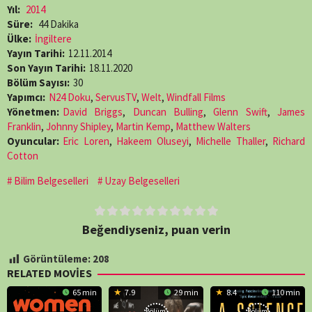
Yıl:
2014
Süre:
44 Dakika
Ülke:
İngiltere
Yayın Tarihi:
12.11.2014
Son Yayın Tarihi:
18.11.2020
Bölüm Sayısı:
30
Yapımcı:
N24 Doku
,
ServusTV
,
Welt
,
Windfall Films
Yönetmen:
David Briggs
,
Duncan Bulling
,
Glenn Swift
,
James
Franklin
,
Johnny Shipley
,
Martin Kemp
,
Matthew Walters
Oyuncular:
Eric Loren
,
Hakeem Oluseyi
,
Michelle Thaller
,
Richard
Cotton
Bilim Belgeselleri
Uzay Belgeselleri
Beğendiyseniz, puan verin
Görüntüleme:
208
RELATED MOVIES
65 min
7.9
29 min
8.4
110 min
Bölüm:
Bölüm: