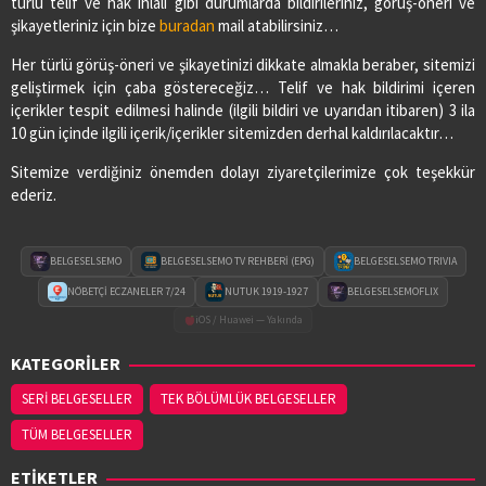
türlü telif ve hak ihlali gibi durumlarda bildirileriniz, görüş-öneri ve
şikayetleriniz için bize
buradan
mail atabilirsiniz…
Her türlü görüş-öneri ve şikayetinizi dikkate almakla beraber, sitemizi
geliştirmek için çaba göstereceğiz… Telif ve hak bildirimi içeren
içerikler tespit edilmesi halinde (ilgili bildiri ve uyarıdan itibaren) 3 ila
10 gün içinde ilgili içerik/içerikler sitemizden derhal kaldırılacaktır…
Sitemize verdiğiniz önemden dolayı ziyaretçilerimize çok teşekkür
ederiz.
BELGESELSEMO
BELGESELSEMO TV REHBERİ (EPG)
BELGESELSEMO TRIVIA
NÖBETÇİ ECZANELER 7/24
NUTUK 1919-1927
BELGESELSEMOFLIX
iOS / Huawei — Yakında
KATEGORİLER
SERİ BELGESELLER
TEK BÖLÜMLÜK BELGESELLER
TÜM BELGESELLER
ETİKETLER