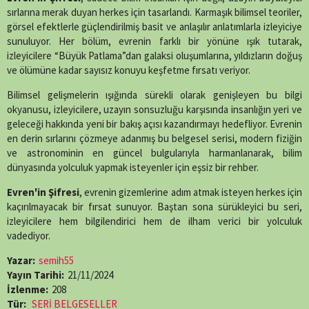
sırlarına merak duyan herkes için tasarlandı. Karmaşık bilimsel teoriler,
görsel efektlerle güçlendirilmiş basit ve anlaşılır anlatımlarla izleyiciye
sunuluyor. Her bölüm, evrenin farklı bir yönüne ışık tutarak,
izleyicilere “Büyük Patlama”dan galaksi oluşumlarına, yıldızların doğuş
ve ölümüne kadar sayısız konuyu keşfetme fırsatı veriyor.
Bilimsel gelişmelerin ışığında sürekli olarak genişleyen bu bilgi
okyanusu, izleyicilere, uzayın sonsuzluğu karşısında insanlığın yeri ve
geleceği hakkında yeni bir bakış açısı kazandırmayı hedefliyor. Evrenin
en derin sırlarını çözmeye adanmış bu belgesel serisi, modern fiziğin
ve astronominin en güncel bulgularıyla harmanlanarak, bilim
dünyasında yolculuk yapmak isteyenler için eşsiz bir rehber.
Evren'in Şifresi
, evrenin gizemlerine adım atmak isteyen herkes için
kaçırılmayacak bir fırsat sunuyor. Baştan sona sürükleyici bu seri,
izleyicilere hem bilgilendirici hem de ilham verici bir yolculuk
vadediyor.
Yazar:
semih55
Yayın Tarihi:
21/11/2024
İzlenme:
208
Tür:
SERİ BELGESELLER