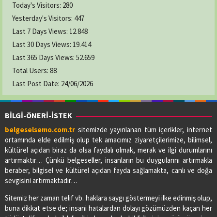
Today's Visitors:
280
Yesterday's Visitors:
447
Last 7 Days Views:
12.848
Last 30 Days Views:
19.414
Last 365 Days Views:
52.659
Total Users:
88
Last Post Date:
24/06/2026
BİLGİ-ÖNERİ-İSTEK
belgeselsemo.com.tr
sitemizde yayınlanan tüm içerikler, internet
ortamında elde edilmiş olup tek amacımız ziyaretçilerimize, bilimsel,
kültürel açıdan biraz da olsa faydalı olmak, merak ve ilgi durumlarını
artırmaktır… Çünkü belgeseller, insanların bu duygularını artırmakla
beraber, bilgisel ve kültürel açıdan fayda sağlamakta, canlı ve doğa
sevgisini artırmaktadır…
Sitemiz her zaman telif vb. haklara saygı göstermeyi ilke edinmiş olup,
buna dikkat etse de; insani hatalardan dolayı gözümüzden kaçan her