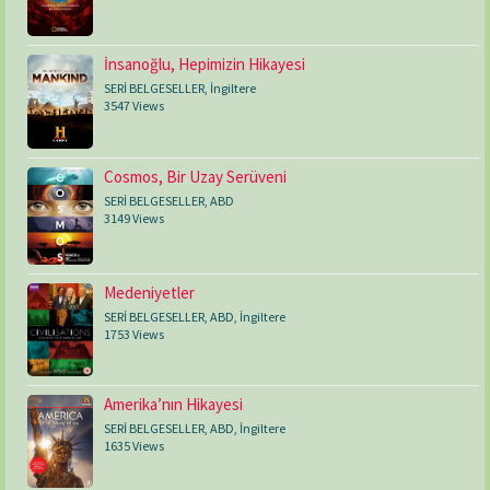
İnsanoğlu, Hepimizin Hikayesi
SERİ BELGESELLER
,
İngiltere
3547 Views
Cosmos, Bir Uzay Serüveni
SERİ BELGESELLER
,
ABD
3149 Views
Medeniyetler
SERİ BELGESELLER
,
ABD
,
İngiltere
1753 Views
Amerika’nın Hikayesi
SERİ BELGESELLER
,
ABD
,
İngiltere
1635 Views