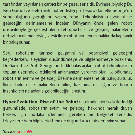
(Twitter)
tarafından yayınlanan çarpıcı bir belgesel serisidir.
Evrimsel biyolog Dr.
Ben Garrod ve elektronik mühendisliği profesörü Danielle George'un
sunuculuğunu yaptığı bu yapım, robot teknolojisinin evrimini ve
geleceğini derinlemesine inceler.
Dünyanın önde gelen robot
üreticileriyle gerçekleştirilen özel röportajlar ve gelişmiş makinelerin
detaylı incelemeleriyle, izleyicilere robotların evrimi hakkında kapsamlı
bir bakış sunar.
Seri, robotların tarihsel gelişimini ve potansiyel geleceğini
keşfederken, izleyicileri düşündürmeye ve bilgilendirmeye odaklanır.
Dr. Garrod ve Prof. George'un farklı bakış açıları, robot teknolojisinin
toplum üzerindeki etkilerini anlamamıza yardımcı olur.
İlk bölümde,
robotların evrimi ve geleceği üzerine derinlemesine bir bakış sunulur.
İkinci bölüm ise makinelerin bilinç kazanma olasılığını ve bunun
insanlık için ne anlama gelebileceğini araştırır.
​
Hyper Evolution: Rise of the Robots
, teknolojinin hızla ilerlediği
günümüzde, robotların evrimi ve geleceği hakkında merak duyan
herkes için mutlaka izlenmesi gereken bir belgesel serisidir.
İzleyicilere hem bilgi verici hem de düşündürücü bir deneyim sunar.
Yazar:
semih55