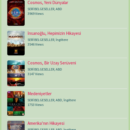
Cosmos, Yeni Dünyalar
SERİ BELGESELLER
,
ABD
3969 Views
İnsanoğlu, Hepimizin Hikayesi
SERİ BELGESELLER
,
İngiltere
3546 Views
Cosmos, Bir Uzay Serüveni
SERİ BELGESELLER
,
ABD
3147 Views
Medeniyetler
SERİ BELGESELLER
,
ABD
,
İngiltere
1753 Views
Amerika’nın Hikayesi
SERİ BELGESELLER
,
ABD
,
İngiltere