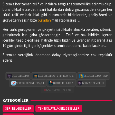
Sitemiz her zaman telif vb. haklara saygı göstermeyi ilke edinmiş olup,
buna dikkat etse de; insani hatalardan dolayı gözümüzden kaçan her
türlü telif ve hak ihlali gibi durumlarda bildirileriniz, görüş-öneri ve
şikayetleriniz için bize
buradan
mail atabilirsiniz…
Her türlü görüş-öneri ve şikayetinizi dikkate almakla beraber, sitemizi
geliştirmek için çaba göstereceğiz… Telif ve hak bildirimi içeren
içerikler tespit edilmesi halinde (ilgili bildiri ve uyarıdan itibaren) 3 ila
10 gün içinde ilgili içerik/içerikler sitemizden derhal kaldırılacaktır…
Sitemize verdiğiniz önemden dolayı ziyaretçilerimize çok teşekkür
ederiz.
BELGESELSEMO
BELGESELSEMO TV REHBERİ (EPG)
BELGESELSEMO TRIVIA
NÖBETÇİ ECZANELER 7/24
NUTUK 1919-1927
BELGESELSEMOFLIX
iOS / Huawei — Yakında
KATEGORİLER
SERİ BELGESELLER
TEK BÖLÜMLÜK BELGESELLER