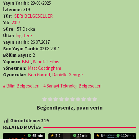
Yayın Tarihi:
29/03/2025
İzlenme:
319
Tür:
SERİ BELGESELLER
Yıl:
2017
Süre:
57 Dakika
Ülke:
İngiltere
Yayın Tarihi:
26.07.2017
Son Yayın Tarihi:
02.08.2017
Bölüm Sayısı:
2
Yapımcı:
BBC
,
Windfall Films
Yönetmen:
Matt Cottingham
Oyuncular:
Ben Garrod
,
Danielle George
Bilim Belgeselleri
Sanayi-Teknoloji Belgeselleri
Beğendiyseniz, puan verin
Görüntüleme:
319
RELATED MOVIES
65 min
7.9
29 min
8.4
110 min