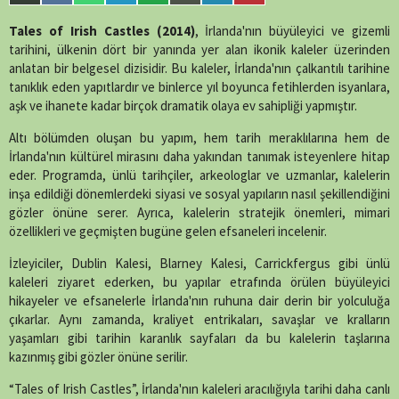
single-tv.php
on
on
on
on
on
on
on
on
on
line
88
X
Facebook
WhatsApp
Telegram
SMS
Email
LinkedIn
Pinterest
Tales of Irish Castles (2014)
, İrlanda'nın büyüleyici ve gizemli
(Twitter)
tarihini, ülkenin dört bir yanında yer alan ikonik kaleler üzerinden
anlatan bir belgesel dizisidir. Bu kaleler, İrlanda'nın çalkantılı tarihine
tanıklık eden yapıtlardır ve binlerce yıl boyunca fetihlerden isyanlara,
aşk ve ihanete kadar birçok dramatik olaya ev sahipliği yapmıştır.
Altı bölümden oluşan bu yapım, hem tarih meraklılarına hem de
İrlanda'nın kültürel mirasını daha yakından tanımak isteyenlere hitap
eder. Programda, ünlü tarihçiler, arkeologlar ve uzmanlar, kalelerin
inşa edildiği dönemlerdeki siyasi ve sosyal yapıların nasıl şekillendiğini
gözler önüne serer. Ayrıca, kalelerin stratejik önemleri, mimari
özellikleri ve geçmişten bugüne gelen efsaneleri incelenir.
İzleyiciler, Dublin Kalesi, Blarney Kalesi, Carrickfergus gibi ünlü
kaleleri ziyaret ederken, bu yapılar etrafında örülen büyüleyici
hikayeler ve efsanelerle İrlanda'nın ruhuna dair derin bir yolculuğa
çıkarlar. Aynı zamanda, kraliyet entrikaları, savaşlar ve kralların
yaşamları gibi tarihin karanlık sayfaları da bu kalelerin taşlarına
kazınmış gibi gözler önüne serilir.
“Tales of Irish Castles”, İrlanda'nın kaleleri aracılığıyla tarihi daha canlı