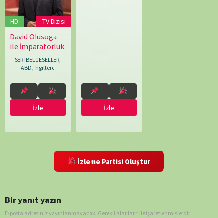
HD
TV Dizisi
David Olusoga
04.08.2025
Francis
ile İmparatorluk
Welch
SERİ BELGESELLER
,
ABD
,
İngiltere
İzle
İzle
İzleme Partisi Oluştur
Bir yanıt yazın
E-posta adresiniz yayınlanmayacak.
Gerekli alanlar
*
ile işaretlenmişlerdir