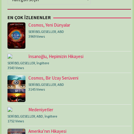
EN ÇOK İZLENENLER
Cosmos, Yeni Dünyalar
SERİ BELGESELLER
,
ABD
3969 Views
İnsanoğlu, Hepimizin Hikayesi
SERİ BELGESELLER
,
İngiltere
3543 Views
Cosmos, Bir Uzay Serüveni
SERİ BELGESELLER
,
ABD
3145 Views
Medeniyetler
SERİ BELGESELLER
,
ABD
,
İngiltere
1752 Views
Amerika’nın Hikayesi