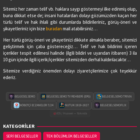
Sitemiz her zaman telif vb. haklara saygı göstermeyi ilke edinmiş olup,
buna dikkat etse de; insani hatalardan dolayı gözümüzden kaçan her
türlü telif ve hak ihlali gibi durumlarda bildirileriniz, görüş-öneri ve
şikayetleriniz için bize
buradan
mail atabilirsiniz…
Her türlü görüş-öneri ve şikayetinizi dikkate almakla beraber, sitemizi
geliştirmek için çaba göstereceğiz… Telif ve hak bildirimi içeren
içerikler tespit edilmesi halinde (ilgili bildiri ve uyarıdan itibaren) 3 ila
10 gün içinde ilgili içerik/içerikler sitemizden derhal kaldırılacaktır…
Sitemize verdiğiniz önemden dolayı ziyaretçilerimize çok teşekkür
ederiz.
BELGESELSEMO
BELGESELSEMO TV REHBERİ (EPG)
BELGESELSEMO TRIVIA
NÖBETÇİ ECZANELER 7/24
NUTUK 1919-1927
BELGESELSEMOFLIX
iOS / Huawei — Yakında
KATEGORİLER
SERİ BELGESELLER
TEK BÖLÜMLÜK BELGESELLER