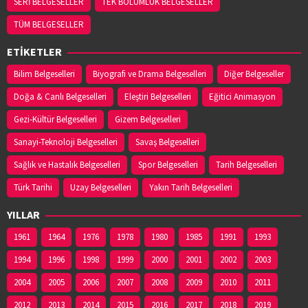
SERİ BELGESELLER
TEK BÖLÜMLÜK BELGESELLER
TÜM BELGESELLER
ETİKETLER
Bilim Belgeselleri
Biyografi ve Drama Belgeselleri
Diğer Belgeseller
Doğa & Canlı Belgeselleri
Eleştiri Belgeselleri
Eğitici Animasyon
Gezi-Kültür Belgeselleri
Gizem Belgeselleri
Sanayi-Teknoloji Belgeselleri
Savaş Belgeselleri
Sağlık ve Hastalık Belgeselleri
Spor Belgeselleri
Tarih Belgeselleri
Türk Tarihi
Uzay Belgeselleri
Yakın Tarih Belgeselleri
YILLAR
1961
1964
1976
1978
1980
1985
1991
1993
1994
1996
1998
1999
2000
2001
2002
2003
2004
2005
2006
2007
2008
2009
2010
2011
2012
2013
2014
2015
2016
2017
2018
2019