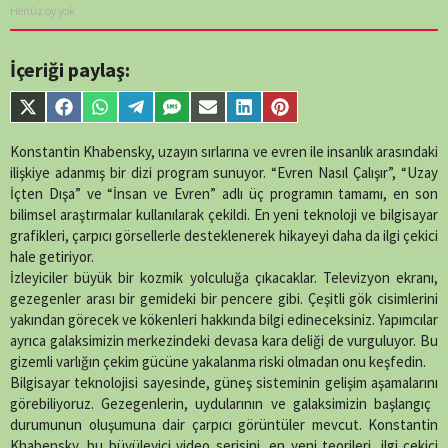
Henüz oy yok
İçeriği paylaş:
Share
Share
Share
Share
Share
Share
Share
Share
on
on
on
on
on
on
on
on
X
Facebook
WhatsApp
Telegram
SMS
Email
LinkedIn
Pinterest
Konstantin Khabensky, uzayın sırlarına ve evren ile insanlık arasındaki
(Twitter)
ilişkiye adanmış bir dizi program sunuyor. “Evren Nasıl Çalışır”, “Uzay
İçten Dışa” ve “İnsan ve Evren” adlı üç programın tamamı, en son
bilimsel araştırmalar kullanılarak çekildi. En yeni teknoloji ve bilgisayar
grafikleri, çarpıcı görsellerle desteklenerek hikayeyi daha da ilgi çekici
hale getiriyor.
İzleyiciler büyük bir kozmik yolculuğa çıkacaklar. Televizyon ekranı,
gezegenler arası bir gemideki bir pencere gibi. Çeşitli gök cisimlerini
yakından görecek ve kökenleri hakkında bilgi edineceksiniz. Yapımcılar
ayrıca galaksimizin merkezindeki devasa kara deliği de vurguluyor. Bu
gizemli varlığın çekim gücüne yakalanma riski olmadan onu keşfedin.
Bilgisayar teknolojisi sayesinde, güneş sisteminin gelişim aşamalarını
görebiliyoruz. Gezegenlerin, uydularının ve galaksimizin başlangıç ​​
durumunun oluşumuna dair çarpıcı görüntüler mevcut. Konstantin
Khabensky, bu büyüleyici video serisini, en yeni teorileri, ilgi çekici