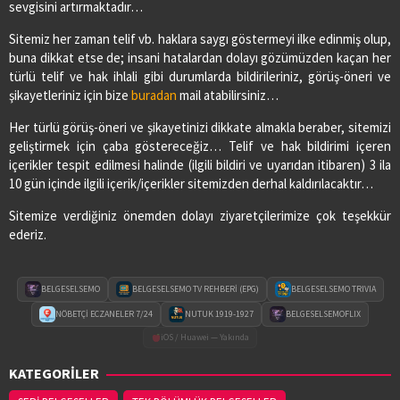
sevgisini artırmaktadır…
Sitemiz her zaman telif vb. haklara saygı göstermeyi ilke edinmiş olup,
buna dikkat etse de; insani hatalardan dolayı gözümüzden kaçan her
türlü telif ve hak ihlali gibi durumlarda bildirileriniz, görüş-öneri ve
şikayetleriniz için bize
buradan
mail atabilirsiniz…
Her türlü görüş-öneri ve şikayetinizi dikkate almakla beraber, sitemizi
geliştirmek için çaba göstereceğiz… Telif ve hak bildirimi içeren
içerikler tespit edilmesi halinde (ilgili bildiri ve uyarıdan itibaren) 3 ila
10 gün içinde ilgili içerik/içerikler sitemizden derhal kaldırılacaktır…
Sitemize verdiğiniz önemden dolayı ziyaretçilerimize çok teşekkür
ederiz.
BELGESELSEMO
BELGESELSEMO TV REHBERİ (EPG)
BELGESELSEMO TRIVIA
NÖBETÇİ ECZANELER 7/24
NUTUK 1919-1927
BELGESELSEMOFLIX
iOS / Huawei — Yakında
KATEGORİLER