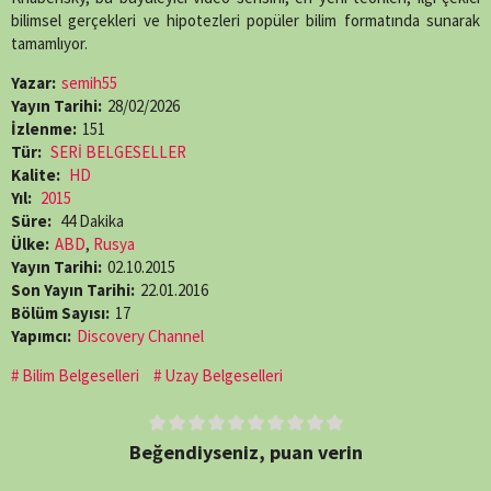
bilimsel gerçekleri ve hipotezleri popüler bilim formatında sunarak
tamamlıyor.
Yazar:
semih55
Yayın Tarihi:
28/02/2026
İzlenme:
151
Tür:
SERİ BELGESELLER
Kalite:
HD
Yıl:
2015
Süre:
44 Dakika
Ülke:
ABD
,
Rusya
Yayın Tarihi:
02.10.2015
Son Yayın Tarihi:
22.01.2016
Bölüm Sayısı:
17
Yapımcı:
Discovery Channel
Bilim Belgeselleri
Uzay Belgeselleri
Beğendiyseniz, puan verin