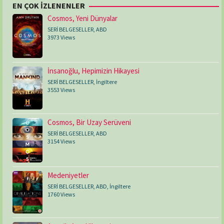
EN ÇOK İZLENENLER
Cosmos, Yeni Dünyalar
SERİ BELGESELLER
,
ABD
3973 Views
İnsanoğlu, Hepimizin Hikayesi
SERİ BELGESELLER
,
İngiltere
3553 Views
Cosmos, Bir Uzay Serüveni
SERİ BELGESELLER
,
ABD
3154 Views
Medeniyetler
SERİ BELGESELLER
,
ABD
,
İngiltere
1760 Views