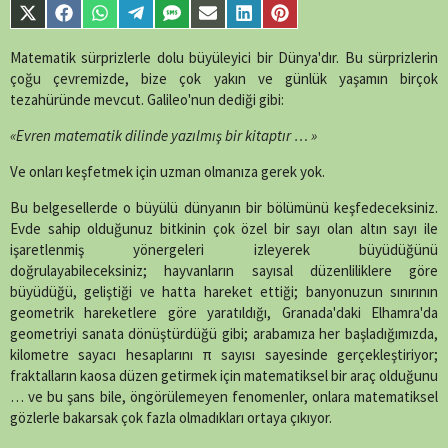
Share
Share
Share
Share
Share
Share
Share
Share
on
on
on
on
on
on
on
on
X
Facebook
WhatsApp
Telegram
SMS
Email
LinkedIn
Pinterest
Matematik sürprizlerle dolu büyüleyici bir Dünya'dır. Bu sürprizlerin
(Twitter)
çoğu çevremizde, bize çok yakın ve günlük yaşamın birçok
tezahüründe mevcut. Galileo'nun dediği gibi:
«Evren matematik dilinde yazılmış bir kitaptır … »
Ve onları keşfetmek için uzman olmanıza gerek yok.
Bu belgesellerde o büyülü dünyanın bir bölümünü keşfedeceksiniz.
Evde sahip olduğunuz bitkinin çok özel bir sayı olan altın sayı ile
işaretlenmiş yönergeleri izleyerek büyüdüğünü
doğrulayabileceksiniz; hayvanların sayısal düzenliliklere göre
büyüdüğü, geliştiği ve hatta hareket ettiği; banyonuzun sınırının
geometrik hareketlere göre yaratıldığı, Granada'daki Elhamra'da
geometriyi sanata dönüştürdüğü gibi; arabamıza her başladığımızda,
kilometre sayacı hesaplarını π sayısı sayesinde gerçekleştiriyor;
fraktalların kaosa düzen getirmek için matematiksel bir araç olduğunu
… ve bu şans bile, öngörülemeyen fenomenler, onlara matematiksel
gözlerle bakarsak çok fazla olmadıkları ortaya çıkıyor.