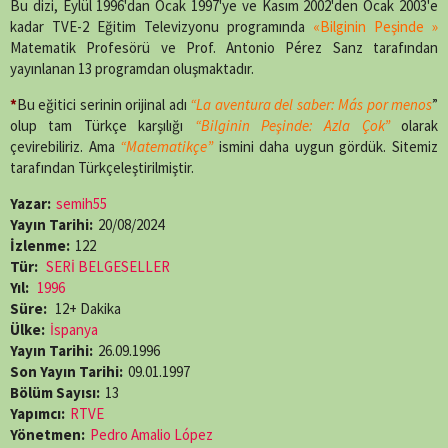
Bu dizi, Eylül 1996'dan Ocak 1997'ye ve Kasım 2002'den Ocak 2003'e
kadar TVE-2 Eğitim Televizyonu programında
«Bilginin Peşinde »
Matematik Profesörü ve Prof. Antonio Pérez Sanz tarafından
yayınlanan 13 programdan oluşmaktadır.
*
Bu eğitici serinin orijinal adı
“La aventura del saber: Más por menos
”
olup tam Türkçe karşılığı
“Bilginin Peşinde: Azla Çok”
olarak
çevirebiliriz. Ama
“Matematikçe”
ismini daha uygun gördük. Sitemiz
tarafından Türkçeleştirilmiştir.
Yazar:
semih55
Yayın Tarihi:
20/08/2024
İzlenme:
122
Tür:
SERİ BELGESELLER
Yıl:
1996
Süre:
12+ Dakika
Ülke:
İspanya
Yayın Tarihi:
26.09.1996
Son Yayın Tarihi:
09.01.1997
Bölüm Sayısı:
13
Yapımcı:
RTVE
Yönetmen:
Pedro Amalio López