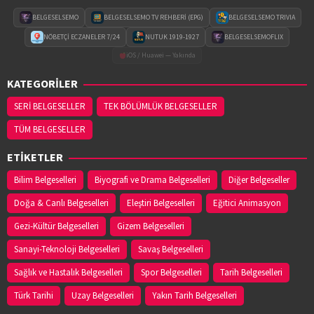
BELGESELSEMO
BELGESELSEMO TV REHBERİ (EPG)
BELGESELSEMO TRIVIA
NÖBETÇİ ECZANELER 7/24
NUTUK 1919-1927
BELGESELSEMOFLIX
iOS / Huawei — Yakında
KATEGORİLER
SERİ BELGESELLER
TEK BÖLÜMLÜK BELGESELLER
TÜM BELGESELLER
ETİKETLER
Bilim Belgeselleri
Biyografi ve Drama Belgeselleri
Diğer Belgeseller
Doğa & Canlı Belgeselleri
Eleştiri Belgeselleri
Eğitici Animasyon
Gezi-Kültür Belgeselleri
Gizem Belgeselleri
Sanayi-Teknoloji Belgeselleri
Savaş Belgeselleri
Sağlık ve Hastalık Belgeselleri
Spor Belgeselleri
Tarih Belgeselleri
Türk Tarihi
Uzay Belgeselleri
Yakın Tarih Belgeselleri