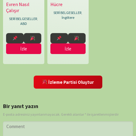
Evren Nasıl
Hücre
25.04.2010
Adam
12.08.2009
Nick
Çalışır
Warner
,
Shoolingin-
SERİ BELGESELLER
,
Alex
Jordan
İngiltere
SERİ BELGESELLER
,
Hearle
,
ABD
Claire
Justin
,
Erik
İzle
İzle
Todd
Dellums
,
George
Harris
,
Kate
Dart
,
İzleme Partisi Oluştur
Lorne
Townend
,
Louise
Bir yanıt yazın
Say
,
Mark
E-posta adresiniz yayınlanmayacak.
Gerekli alanlar
*
ile işaretlenmişlerdir
Bridge
,
Mike
Rowe
,