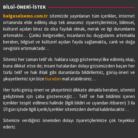
BİLGİ-ÖNERİ-İSTEK
belgeselsemo.com.tr
sitemizde yayınlanan tüm içerikler, internet
ortamında elde edilmiş olup tek amacımız ziyaretçilerimize, bilimsel,
kültürel açıdan biraz da olsa faydalı olmak, merak ve ilgi durumlarını
artırmaktır… Çünkü belgeseller, insanların bu duygularını artırmakla
beraber, bilgisel ve kültürel açıdan fayda sağlamakta, canlı ve doğa
sevgisini artırmaktadır…
Sitemiz her zaman telif vb. haklara saygı göstermeyi ilke edinmiş olup,
buna dikkat etse de; insani hatalardan dolayı gözümüzden kaçan her
türlü telif ve hak ihlali gibi durumlarda bildirileriniz, görüş-öneri ve
şikayetleriniz için bize
buradan
mail atabilirsiniz…
Her türlü görüş-öneri ve şikayetinizi dikkate almakla beraber, sitemizi
geliştirmek için çaba göstereceğiz… Telif ve hak bildirimi içeren
içerikler tespit edilmesi halinde (ilgili bildiri ve uyarıdan itibaren) 3 ila
10 gün içinde ilgili içerik/içerikler sitemizden derhal kaldırılacaktır…
Sitemize verdiğiniz önemden dolayı ziyaretçilerimize çok teşekkür
ederiz.