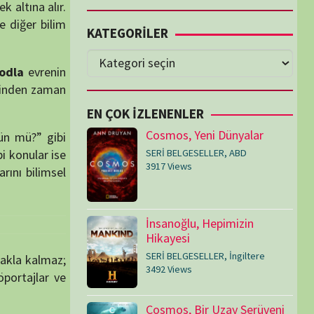
Cosmos, Yeni Dünyalar
SERİ BELGESELLER
,
ABD
3917 Views
İnsanoğlu, Hepimizin
Hikayesi
SERİ BELGESELLER
,
İngiltere
3492 Views
Cosmos, Bir Uzay Serüveni
SERİ BELGESELLER
,
ABD
3074 Views
Medeniyetler
SERİ BELGESELLER
,
ABD
,
İngiltere
1714 Views
Amerika’nın Hikayesi