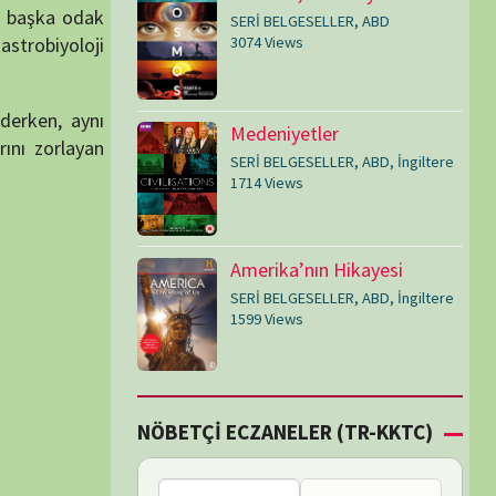
SERİ BELGESELLER
,
ABD
,
İngiltere
1599 Views
Çİ ECZANELER (TR-KKTC)
Failed to fetch