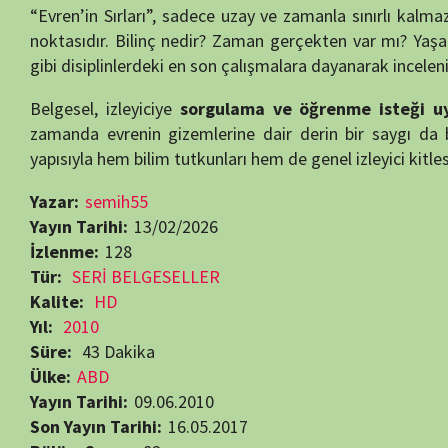
Tür:
SERİ BELGESELLER
Kalite:
HD
Yıl:
2010
Süre:
43 Dakika
Ülke:
ABD
Yayın Tarihi:
09.06.2010
Son Yayın Tarihi:
16.05.2017
Bölüm Sayısı:
82
Yapımcı:
Discovery Channel
,
Revelations Entertainment
,
The Incuba
Yönetmen:
Anthony Lund
,
David Isser
,
David LaMattina
,
Geoffre
McCreary
,
Robert Beemer
,
Robin Acutt
Oyuncular:
Michio Kaku
,
Morgan Freeman
,
Sean Carroll
Bilim Belgeselleri
Beğendiyseniz, 
Görüntüleme:
128
RELATED MOVIES
65 min
7.9
29 min
8.4