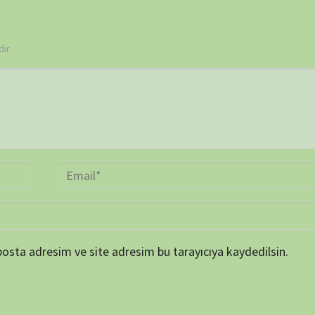
ARŞİV
Online 
Today's
Yesterd
Last 7 
Last 3
Last 3
Total 
Last P
KATEGORİLER
et ortamında elde
SERİ BELGESELLER
TEK BÖLÜMLÜK BELGESELLER
dan biraz da olsa
ler, insanların bu
ETİKETLER