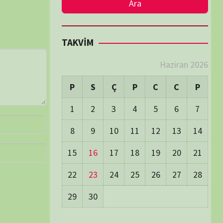
LER
Visitors:
0
 Visitors:
46
ay's Visitors:
62
Days Views:
1.784
0 Days Views:
6.067
65 Days Views:
40.081
Users:
79
ost Date:
24/06/2026
TÜM BELGESELLER