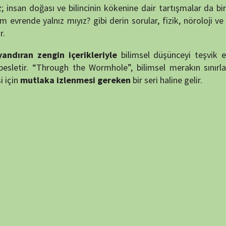
NÖBET
tor
y Sharp
,
James Younger
,
Kurt Sayenga
,
Laura Verklan
,
Lori
puan verin
110 min
8.9
45 min
7.9
50 min