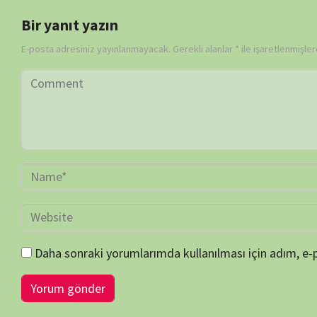
BİLGİ-ÖNERİ-İSTEK
belgeselsemo.com.tr
sitemizde yayınlanan tüm içerikler, intern
edilmiş olup tek amacımız ziyaretçilerimize, bilimsel, kültürel açı
faydalı olmak, merak ve ilgi durumlarını artırmaktır… Çünkü belgesel