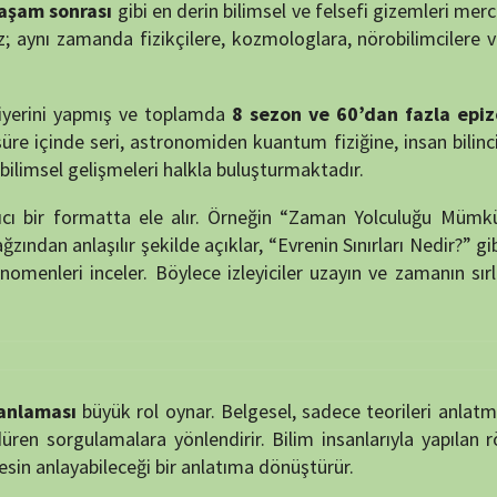
matta ele alır. Örneğin “Zaman Yolculuğu Mümkün mü?” gibi
şılır şekilde açıklar, “Evrenin Sınırları Nedir?” gibi konular ise
ler. Böylece izleyiciler uzayın ve zamanın sırlarını bilimsel
yük rol oynar. Belgesel, sadece teorileri anlatmakla kalmaz;
malara yönlendirir. Bilim insanlarıyla yapılan röportajlar ve
ileceği bir anlatıma dönüştürür.
ası ve bilincinin kökenine dair tartışmalar da bir başka odak
ız mıyız? gibi derin sorular, fizik, nöroloji ve astrobiyoloji
gin içerikleriyle
bilimsel düşünceyi teşvik ederken, aynı
rough the Wormhole”, bilimsel merakın sınırlarını zorlayan
ka izlenmesi gereken
bir seri haline gelir.