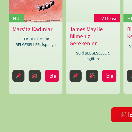
Bir yanıt yazın
E-posta adresiniz yayınlanmayacak.
Gerekli alanlar
*
ile işaretlenmişlerdir
Daha sonraki yorumlarımda kullanılması için adım, e-posta adresim