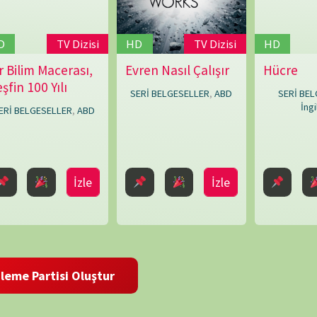
Townend
,
Louise
Say
,
Mark
TAKVİ
Bridge
,
Mike
Rowe
,
P
Paul
O'Connor
,
1
Peter
Chinn
,
8
Shaun
Trevisick
15
22
 ve site adresim bu tarayıcıya kaydedilsin.
29
« Mar
ARŞİV