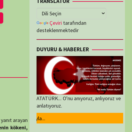
lenmektedir
U & HABERLER
... O'nu anıyoruz, anlıyoruz ve
oruz.
ORİLER
ORİLER
K İZLENENLER