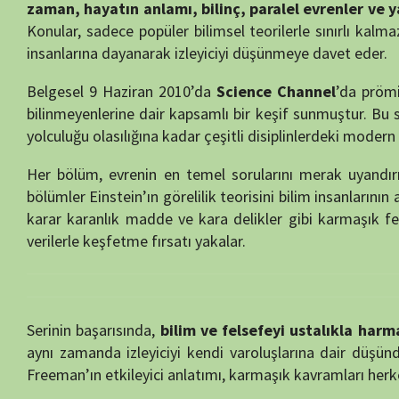
Her bölüm, evrenin en temel sorularını merak uyandırıcı bir for
bölümler Einstein’ın görelilik teorisini bilim insanlarının ağzından anla
karar karanlık madde ve kara delikler gibi karmaşık fenomenleri ince
verilerle keşfetme fırsatı yakalar.
Serinin başarısında,
bilim ve felsefeyi ustalıkla harmanlaması
bü
aynı zamanda izleyiciyi kendi varoluşlarına dair düşündüren sorgula
Freeman’ın etkileyici anlatımı, karmaşık kavramları herkesin anlayab
“Evren’in Sırları”, sadece uzay ve zamanla sınırlı kalmaz; insan doğ
noktasıdır. Bilinç nedir? Zaman gerçekten var mı? Yaşam evrende yaln
gibi disiplinlerdeki en son çalışmalara dayanarak incelenir.
Belgesel, izleyiciye
sorgulama ve öğrenme isteği uyandıran zen
zamanda evrenin gizemlerine dair derin bir saygı da besletir. “Th
yapısıyla hem bilim tutkunları hem de genel izleyici kitlesi için
mutla
Yazar:
semih55
Yayın Tarihi:
13/02/2026
İzlenme:
128