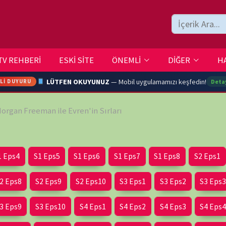
ESKİ SİTE
ÖNEMLİ
DİĞER
HAKKIMIZDA
İLETİŞİM
LÜTFEN OKUYUNUZ
— Mobil uygulamamızı keşfedin!
Detaylar →
n ile Evren'in Sırları
ARA
Eps5
S1 Eps6
S1 Eps7
S1 Eps8
S2 Eps1
S2 Eps2
YOUTU
 Eps9
S2 Eps10
S3 Eps1
S3 Eps2
S3 Eps3
 Eps10
S4 Eps1
S4 Eps2
S4 Eps3
S4 Eps4
TRAN
5 Eps1
S5 Eps2
S5 Eps3
S5 Eps4
S5 Eps5
6 Eps2
S6 Eps3
S6 Eps4
S6 Eps5
S6 Eps6
Ç