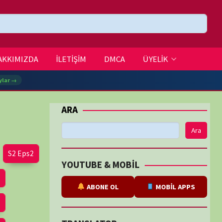
DMCA
ÜYELİK
Ara
BE & MOBİL
ABONE OL
MOBİL APPS
SLATOR
eviri
tarafından