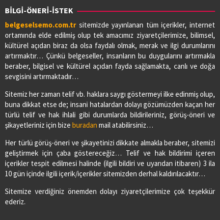
BİLGİ-ÖNERİ-İSTEK
belgeselsemo.com.tr
sitemizde yayınlanan tüm içerikler, internet
ortamında elde edilmiş olup tek amacımız ziyaretçilerimize, bilimsel,
kültürel açıdan biraz da olsa faydalı olmak, merak ve ilgi durumlarını
artırmaktır… Çünkü belgeseller, insanların bu duygularını artırmakla
beraber, bilgisel ve kültürel açıdan fayda sağlamakta, canlı ve doğa
sevgisini artırmaktadır…
Sitemiz her zaman telif vb. haklara saygı göstermeyi ilke edinmiş olup,
buna dikkat etse de; insani hatalardan dolayı gözümüzden kaçan her
türlü telif ve hak ihlali gibi durumlarda bildirileriniz, görüş-öneri ve
şikayetleriniz için bize
buradan
mail atabilirsiniz…
Her türlü görüş-öneri ve şikayetinizi dikkate almakla beraber, sitemizi
geliştirmek için çaba göstereceğiz… Telif ve hak bildirimi içeren
içerikler tespit edilmesi halinde (ilgili bildiri ve uyarıdan itibaren) 3 ila
10 gün içinde ilgili içerik/içerikler sitemizden derhal kaldırılacaktır…
Sitemize verdiğiniz önemden dolayı ziyaretçilerimize çok teşekkür
ederiz.