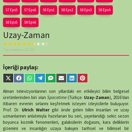
S7 Eps5
S7 Eps6
S8 Eps1
S8 Eps2
S8 Eps3
S8 Eps4
S8 Eps5
S8 Eps6
Uzay-Zaman
Warning
: A non-
7
oy, ortalama
7,0
/10
numeric value
encountered in
/home/belges/public_html/belgeselsemo/wp-
İçeriği paylaş:
content/themes/muvipro/template-
parts/content-
Share
Share
Share
Share
Share
Share
Share
Share
single-tv.php
on
on
on
on
on
on
on
on
on
line
88
X
Facebook
WhatsApp
Telegram
SMS
Email
LinkedIn
Pinterest
Alman televizyonlarının son yıllardaki en etkileyici bilim belgesel
(Twitter)
üretimlerinden biri olan
Spacetime
(Türkçe:
Uzay-Zaman
), 2016’dan
itibaren evrenin sırlarını keşfetmek isteyen izleyicilerle buluşuyor.
Prof. Dr.
Ulrich Walter
gibi önde gelen bilim insanları ve uzay
uzmanlarının anlatımıyla hazırlanan bu seri, yayınlandığı sekiz sezon
boyunca kozmik fenomenleri, galaksilerin doğasını, kara deliklerin
gizemini ve insanlığın uzaya bakışını tarihsel ve bilimsel bir