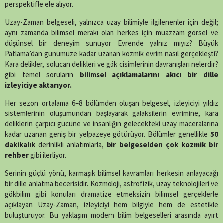
perspektifle ele alıyor.
Uzay-Zaman belgeseli, yalnızca uzay bilimiyle ilgilenenler için değil;
aynı zamanda bilimsel merakı olan herkes için muazzam görsel ve
düşünsel bir deneyim sunuyor. Evrende yalnız mıyız? Büyük
Patlama’dan günümüze kadar uzanan kozmik evrim nasıl gerçekleşti?
Kara delikler, solucan delikleri ve gök cisimlerinin davranışları nelerdir?
gibi temel soruların
bilimsel açıklamalarını akıcı bir dille
izleyiciye aktarıyor.
Her sezon ortalama 6–8 bölümden oluşan belgesel, izleyiciyi yıldız
sistemlerinin oluşumundan başlayarak galaksilerin evrimine, kara
deliklerin çarpıcı gücüne ve insanlığın gelecekteki uzay maceralarına
kadar uzanan geniş bir yelpazeye götürüyor. Bölümler genellikle
50
dakikalık
derinlikli anlatımlarla,
bir belgeselden çok kozmik bir
rehber
gibi ilerliyor.
Serinin güçlü yönü, karmaşık bilimsel kavramları herkesin anlayacağı
bir dille anlatma becerisidir. Kozmoloji, astrofizik, uzay teknolojileri ve
gökbilim gibi konuları dramatize etmeksizin bilimsel gerçeklerle
açıklayan Uzay-Zaman, izleyiciyi hem bilgiyle hem de estetikle
buluşturuyor. Bu yaklaşım modern bilim belgeselleri arasında ayırt