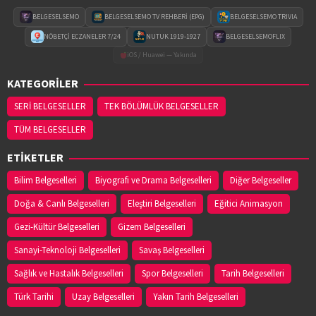
BELGESELSEMO
BELGESELSEMO TV REHBERİ (EPG)
BELGESELSEMO TRIVIA
NÖBETÇİ ECZANELER 7/24
NUTUK 1919-1927
BELGESELSEMOFLIX
iOS / Huawei — Yakında
KATEGORİLER
SERİ BELGESELLER
TEK BÖLÜMLÜK BELGESELLER
TÜM BELGESELLER
ETİKETLER
Bilim Belgeselleri
Biyografi ve Drama Belgeselleri
Diğer Belgeseller
Doğa & Canlı Belgeselleri
Eleştiri Belgeselleri
Eğitici Animasyon
Gezi-Kültür Belgeselleri
Gizem Belgeselleri
Sanayi-Teknoloji Belgeselleri
Savaş Belgeselleri
Sağlık ve Hastalık Belgeselleri
Spor Belgeselleri
Tarih Belgeselleri
Türk Tarihi
Uzay Belgeselleri
Yakın Tarih Belgeselleri