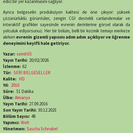
edici bir yer kazanmasını sağlıyor.
Ayrıca belgeselin prodüksiyon kalitesi de öne çıkıyor: yüksek
çözünürlüklü görüntüler, zengin CGI destekli canlandırmalar ve
interaktif grafikler sayesinde evrenin derinlerine görsel olarak da
yolculuk ediyorsunuz. Her bir bölüm, belli bir kozmik temayı merkeze
alırken
evrenin gizemli yapısını adım adım açıklıyor ve öğrenme
deneyimini keyifli hale getiriyor.
Yazar:
semih55
Yayın Tarihi:
20/02/2026
İzlenme:
62
Tür:
SERİ BELGESELLER
Kalite:
HD
Yıl:
2016
Süre:
51 Dakika
Ülke:
Almanya
Yayın Tarihi:
27.09.2016
Son Yayın Tarihi:
30.12.2025
Bölüm Sayısı:
48
Yapımcı:
Welt
Yönetmen:
Sascha Schnabel