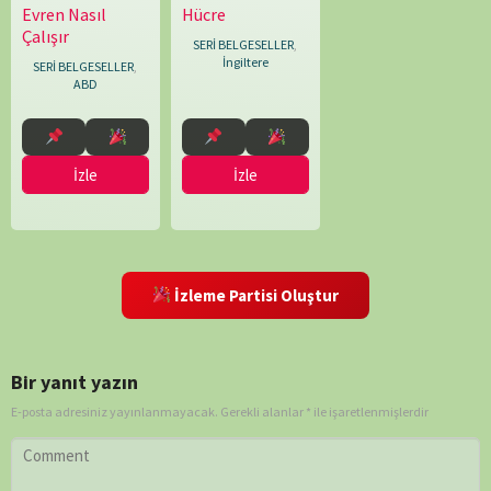
Evren Nasıl
Hücre
25.04.2010
Adam
12.08.2009
Nick
Çalışır
Warner
,
Shoolingin-
SERİ BELGESELLER
,
Alex
Jordan
İngiltere
SERİ BELGESELLER
,
Hearle
,
ABD
Claire
Justin
,
Erik
İzle
İzle
Todd
Dellums
,
George
Harris
,
Kate
Dart
,
İzleme Partisi Oluştur
Lorne
Townend
,
Louise
Bir yanıt yazın
Say
,
Mark
E-posta adresiniz yayınlanmayacak.
Gerekli alanlar
*
ile işaretlenmişlerdir
Bridge
,
Mike
Rowe
,