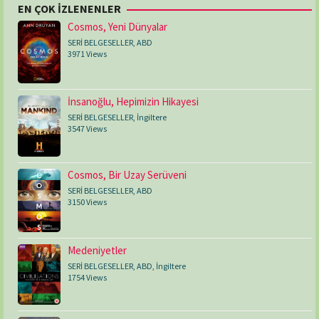
EN ÇOK İZLENENLER
Cosmos, Yeni Dünyalar
SERİ BELGESELLER
,
ABD
3971 Views
İnsanoğlu, Hepimizin Hikayesi
SERİ BELGESELLER
,
İngiltere
3547 Views
Cosmos, Bir Uzay Serüveni
SERİ BELGESELLER
,
ABD
3150 Views
Medeniyetler
SERİ BELGESELLER
,
ABD
,
İngiltere
1754 Views