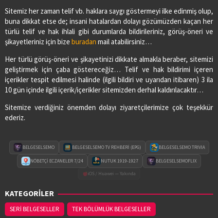
Sitemiz her zaman telif vb. haklara saygı göstermeyi ilke edinmiş olup,
buna dikkat etse de; insani hatalardan dolayı gözümüzden kaçan her
türlü telif ve hak ihlali gibi durumlarda bildirileriniz, görüş-öneri ve
şikayetleriniz için bize
buradan
mail atabilirsiniz…
Her türlü görüş-öneri ve şikayetinizi dikkate almakla beraber, sitemizi
geliştirmek için çaba göstereceğiz… Telif ve hak bildirimi içeren
içerikler tespit edilmesi halinde (ilgili bildiri ve uyarıdan itibaren) 3 ila
10 gün içinde ilgili içerik/içerikler sitemizden derhal kaldırılacaktır…
Sitemize verdiğiniz önemden dolayı ziyaretçilerimize çok teşekkür
ederiz.
BELGESELSEMO
BELGESELSEMO TV REHBERİ (EPG)
BELGESELSEMO TRIVIA
NÖBETÇİ ECZANELER 7/24
NUTUK 1919-1927
BELGESELSEMOFLIX
iOS / Huawei — Yakında
KATEGORİLER
SERİ BELGESELLER
TEK BÖLÜMLÜK BELGESELLER