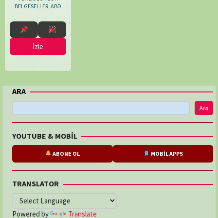
Metropolis
BELGESELLER
,
,
ABD
Walter
Orvedahl
İzle
ARA
Ara
YOUTUBE & MOBİL
ABONE OL
MOBİL APPS
TRANSLATOR
Powered by
Translate