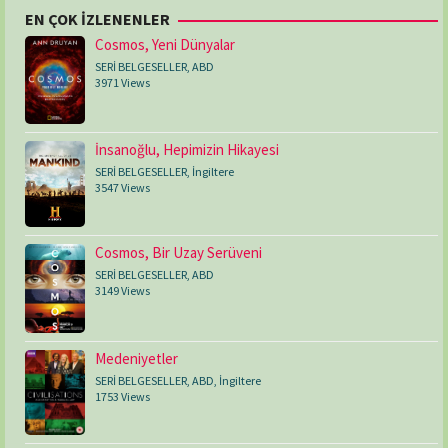
EN ÇOK İZLENENLER
Cosmos, Yeni Dünyalar
SERİ BELGESELLER
,
ABD
3971 Views
İnsanoğlu, Hepimizin Hikayesi
SERİ BELGESELLER
,
İngiltere
3547 Views
Cosmos, Bir Uzay Serüveni
SERİ BELGESELLER
,
ABD
3149 Views
Medeniyetler
SERİ BELGESELLER
,
ABD
,
İngiltere
1753 Views