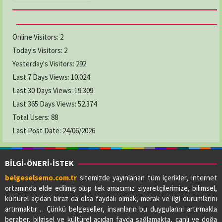
Online Visitors:
2
Today's Visitors:
2
Yesterday's Visitors:
292
Last 7 Days Views:
10.024
Last 30 Days Views:
19.309
Last 365 Days Views:
52.374
Total Users:
88
Last Post Date:
24/06/2026
BİLGİ-ÖNERİ-İSTEK
belgeselsemo.com.tr
sitemizde yayınlanan tüm içerikler, internet
ortamında elde edilmiş olup tek amacımız ziyaretçilerimize, bilimsel,
kültürel açıdan biraz da olsa faydalı olmak, merak ve ilgi durumlarını
artırmaktır… Çünkü belgeseller, insanların bu duygularını artırmakla
beraber, bilgisel ve kültürel açıdan fayda sağlamakta, canlı ve doğa