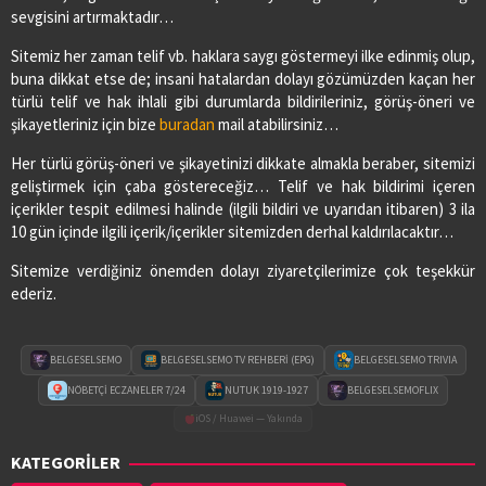
sevgisini artırmaktadır…
Sitemiz her zaman telif vb. haklara saygı göstermeyi ilke edinmiş olup,
buna dikkat etse de; insani hatalardan dolayı gözümüzden kaçan her
türlü telif ve hak ihlali gibi durumlarda bildirileriniz, görüş-öneri ve
şikayetleriniz için bize
buradan
mail atabilirsiniz…
Her türlü görüş-öneri ve şikayetinizi dikkate almakla beraber, sitemizi
geliştirmek için çaba göstereceğiz… Telif ve hak bildirimi içeren
içerikler tespit edilmesi halinde (ilgili bildiri ve uyarıdan itibaren) 3 ila
10 gün içinde ilgili içerik/içerikler sitemizden derhal kaldırılacaktır…
Sitemize verdiğiniz önemden dolayı ziyaretçilerimize çok teşekkür
ederiz.
BELGESELSEMO
BELGESELSEMO TV REHBERİ (EPG)
BELGESELSEMO TRIVIA
NÖBETÇİ ECZANELER 7/24
NUTUK 1919-1927
BELGESELSEMOFLIX
iOS / Huawei — Yakında
KATEGORİLER