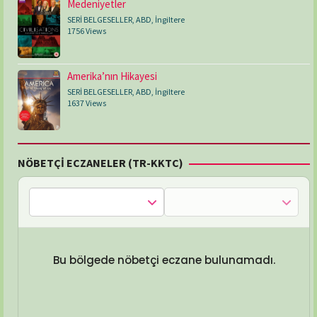
Medeniyetler
SERİ BELGESELLER
,
ABD
,
İngiltere
1756 Views
Amerika’nın Hikayesi
SERİ BELGESELLER
,
ABD
,
İngiltere
1637 Views
NÖBETÇİ ECZANELER (TR-KKTC)
Bu bölgede nöbetçi eczane bulunamadı.