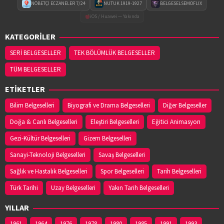
NÖBETÇİ ECZANELER 7/24
NUTUK 1919-1927
BELGESELSEMOFLIX
iOS / Huawei — Yakında
KATEGORİLER
SERİ BELGESELLER
TEK BÖLÜMLÜK BELGESELLER
TÜM BELGESELLER
ETİKETLER
Bilim Belgeselleri
Biyografi ve Drama Belgeselleri
Diğer Belgeseller
Doğa & Canlı Belgeselleri
Eleştiri Belgeselleri
Eğitici Animasyon
Gezi-Kültür Belgeselleri
Gizem Belgeselleri
Sanayi-Teknoloji Belgeselleri
Savaş Belgeselleri
Sağlık ve Hastalık Belgeselleri
Spor Belgeselleri
Tarih Belgeselleri
Türk Tarihi
Uzay Belgeselleri
Yakın Tarih Belgeselleri
YILLAR
1961
1964
1976
1978
1980
1985
1991
1993