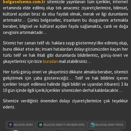
belgeselsemo.com.tr
sitemizde yayınlanan tüm içerikler, internet
ortamında elde edilmiş olup tek amacımız ziyaretçilerimize, bilimsel,
kültürel açıdan biraz da olsa faydalı olmak, merak ve ilgi durumlarını
artırmaktır… Çünkü belgeseller, insanların bu duygularını artırmakla
beraber, bilgisel ve kültürel açıdan fayda sağlamakta, canlı ve doğa
sevgisini artırmaktadır…
Sitemiz her zaman telif vb. haklara saygı göstermeyi ilke edinmiş olup,
buna dikkat etse de; insani hatalardan dolayı gözümüzden kaçan her
türlü telif ve hak ihlali gibi durumlarda bildirileriniz, görüş-öneri ve
şikayetleriniz için bize
buradan
mail atabilirsiniz…
Her türlü görüş-öneri ve şikayetinizi dikkate almakla beraber, sitemizi
geliştirmek için çaba göstereceğiz… Telif ve hak bildirimi içeren
içerikler tespit edilmesi halinde (ilgili bildiri ve uyarıdan itibaren) 3 ila
10 gün içinde ilgili içerik/içerikler sitemizden derhal kaldırılacaktır…
Sitemize verdiğiniz önemden dolayı ziyaretçilerimize çok teşekkür
ederiz.
BELGESELSEMO
BELGESELSEMO TV REHBERİ (EPG)
BELGESELSEMO TRIVIA