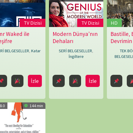
Cowling
İngiltere
BELGESELLER
,
Fransa
İzle
İzle
İzle
144 min
LÜK
Kanada
İzle