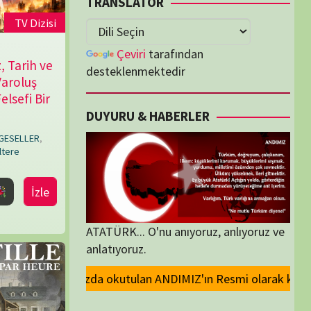
lenmektedir
U & HABERLER
... O'nu anıyoruz, anlıyoruz ve
oruz.
NDIMIZ'ın Resmi olarak kaldırılması ve Devlet madalyalarındaki Atatürk 
ORİLER
ORİLER
K İZLENENLER