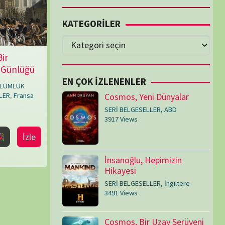
Cosmos, Yeni Dünyalar
SERİ BELGESELLER
,
ABD
3917 Views
İnsanoğlu, Hepimizin
Hikayesi
SERİ BELGESELLER
,
İngiltere
3491 Views
Cosmos, Bir Uzay Serüveni
SERİ BELGESELLER
,
ABD
3073 Views
Medeniyetler
SERİ BELGESELLER
,
ABD
,
İngiltere
1714 Views
Amerika’nın Hikayesi