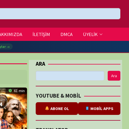
DMCA
ÜYELİK
Ara
BE & MOBİL
ABONE OL
MOBİL APPS
SLATOR
eviri
tarafından