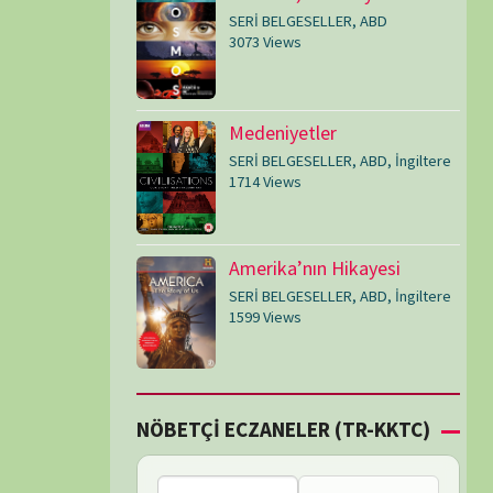
SERİ BELGESELLER
,
ABD
,
İngiltere
1599 Views
Çİ ECZANELER (TR-KKTC)
Bu bölgede nöbetçi
eczane bulunamadı.