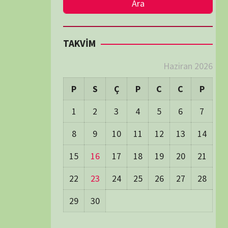
LER
Visitors:
0
 Visitors:
48
ay's Visitors:
54
Days Views:
1.746
0 Days Views:
5.997
65 Days Views:
40.115
Users:
79
ost Date:
24/06/2026
TÜM BELGESELLER