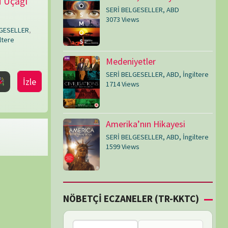
SERİ BELGESELLER
,
ABD
,
İngiltere
1599 Views
Çİ ECZANELER (TR-KKTC)
Bu bölgede nöbetçi
eczane bulunamadı.