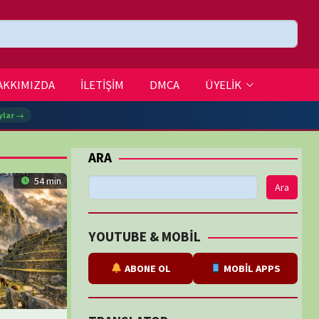
DMCA
ÜYELİK
Ara
BE & MOBİL
ABONE OL
MOBİL APPS
SLATOR
eviri
tarafından