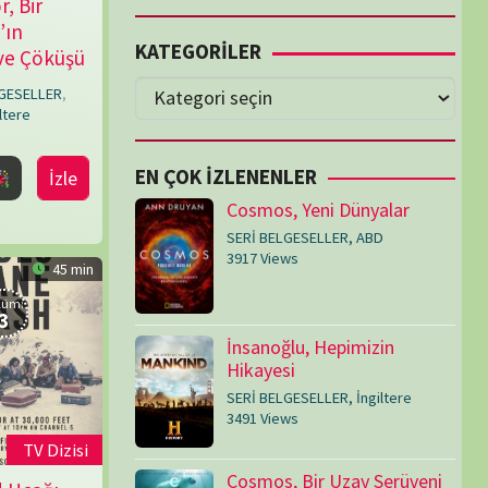
Cosmos, Yeni Dünyalar
SERİ BELGESELLER
,
ABD
3917 Views
İnsanoğlu, Hepimizin
Hikayesi
SERİ BELGESELLER
,
İngiltere
3491 Views
Cosmos, Bir Uzay Serüveni
SERİ BELGESELLER
,
ABD
3073 Views
Medeniyetler
SERİ BELGESELLER
,
ABD
,
İngiltere
1714 Views
Amerika’nın Hikayesi