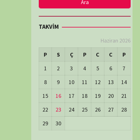
LER
Visitors:
0
 Visitors:
48
ay's Visitors:
54
Days Views:
1.746
0 Days Views:
5.997
65 Days Views:
40.115
Users:
79
ost Date:
24/06/2026
TÜM BELGESELLER