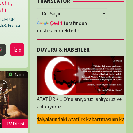
lenmektedir
U & HABERLER
... O'nu anıyoruz, anlıyoruz ve
oruz.
Atatürk kabartmasının kaldırılması kararını kınıyoruz.. ANT demek, YEMİ
ORİLER
ORİLER
K İZLENENLER