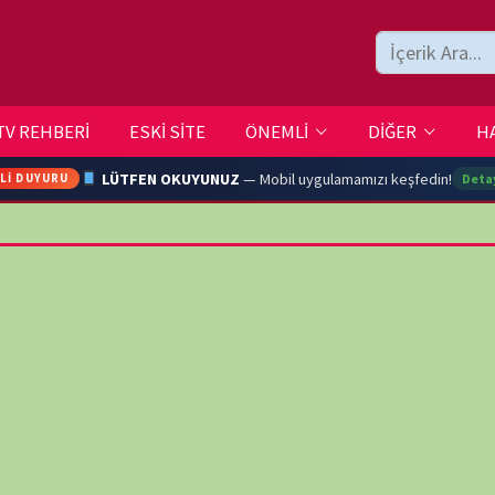
ESKİ SİTE
ÖNEMLİ
DİĞER
HAKKIMIZDA
İLETİŞİM
LÜTFEN OKUYUNUZ
— Mobil uygulamamızı keşfedin!
Detaylar →
ARA
YOUTU
TRAN
Ç