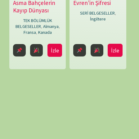
Fransa
,
Kanada
Glenn
Swift
,
James
İzle
İzle
Franklin
,
Johnny
Shipley
,
Martin
Kemp
,
Matthew
Walters
bartmasının kaldırılması kararını kınıyoruz.. ANT demek, YEMİN demektir