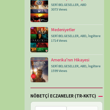
SERİ BELGESELLER
,
ABD
,
İngiltere
1599 Views
Çİ ECZANELER (TR-KKTC)
Bu bölgede nöbetçi
eczane bulunamadı.