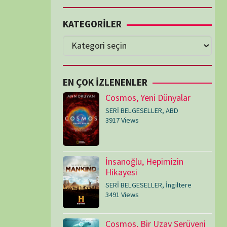
Cosmos, Yeni Dünyalar
SERİ BELGESELLER
,
ABD
3917 Views
İnsanoğlu, Hepimizin
Hikayesi
SERİ BELGESELLER
,
İngiltere
3491 Views
Cosmos, Bir Uzay Serüveni
SERİ BELGESELLER
,
ABD
3073 Views
Medeniyetler
SERİ BELGESELLER
,
ABD
,
İngiltere
1714 Views
Amerika’nın Hikayesi