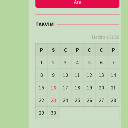
LER
Visitors:
1
 Visitors:
21
ay's Visitors:
62
Days Views:
1.719
0 Days Views:
6.002
65 Days Views:
40.016
Users:
79
ost Date:
24/06/2026
TÜM BELGESELLER