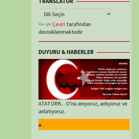
lenmektedir
U & HABERLER
... O'nu anıyoruz, anlıyoruz ve
oruz.
ORİLER
ORİLER
K İZLENENLER