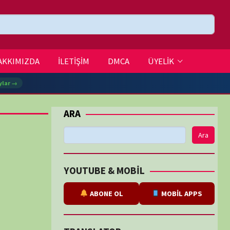
DMCA
ÜYELİK
Ara
BE & MOBİL
ABONE OL
MOBİL APPS
SLATOR
eviri
tarafından