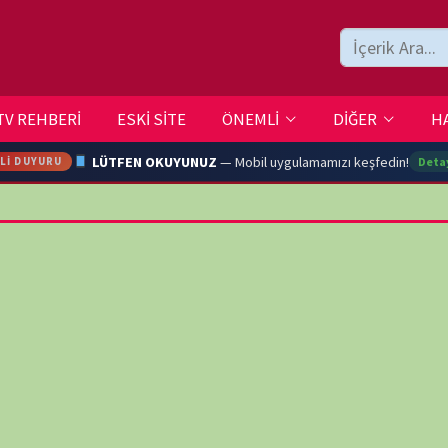
ESKİ SİTE
ÖNEMLİ
DİĞER
HAKKIMIZDA
İLETİŞİM
LÜTFEN OKUYUNUZ
— Mobil uygulamamızı keşfedin!
Detaylar →
ARA
YOUTU
TRAN
Ç