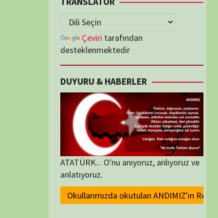
lenmektedir
U & HABERLER
... O'nu anıyoruz, anlıyoruz ve
oruz.
zda okutulan ANDIMIZ'ın Resmi olarak kaldırılması ve Devlet madalyaları
ORİLER
ORİLER
K İZLENENLER