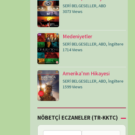
SERİ BELGESELLER
,
ABD
,
İngiltere
1599 Views
Çİ ECZANELER (TR-KKTC)
Bu bölgede nöbetçi
eczane bulunamadı.