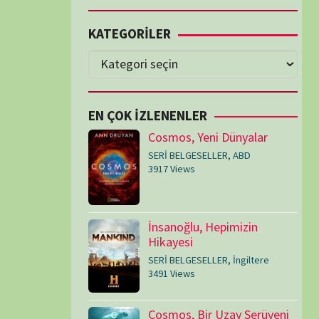
Cosmos, Yeni Dünyalar
SERİ BELGESELLER
,
ABD
3917 Views
İnsanoğlu, Hepimizin
Hikayesi
SERİ BELGESELLER
,
İngiltere
3491 Views
Cosmos, Bir Uzay Serüveni
SERİ BELGESELLER
,
ABD
3073 Views
Medeniyetler
SERİ BELGESELLER
,
ABD
,
İngiltere
1714 Views
Amerika’nın Hikayesi