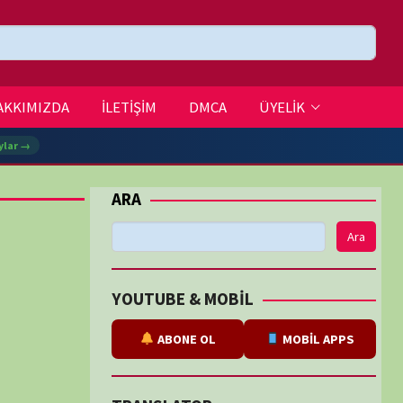
DMCA
ÜYELİK
Ara
BE & MOBİL
ABONE OL
MOBİL APPS
SLATOR
eviri
tarafından