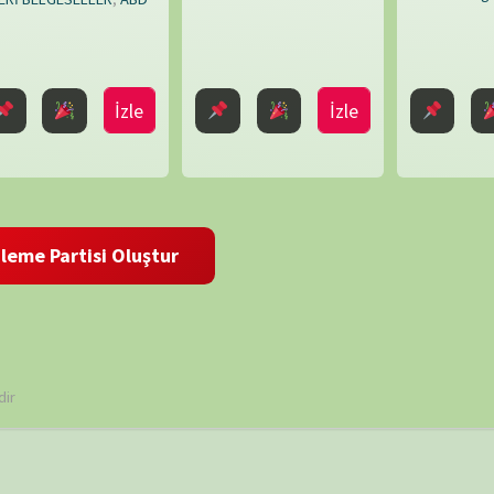
Mark
Bridge
,
Mike
Rowe
,
Paul
O'Connor
,
BELGE
Peter
Chinn
,
Shaun
Trevisick
 ve site adresim bu tarayıcıya kaydedilsin.