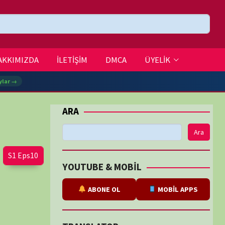
DMCA
ÜYELİK
Ara
BE & MOBİL
ABONE OL
MOBİL APPS
SLATOR
eviri
tarafından