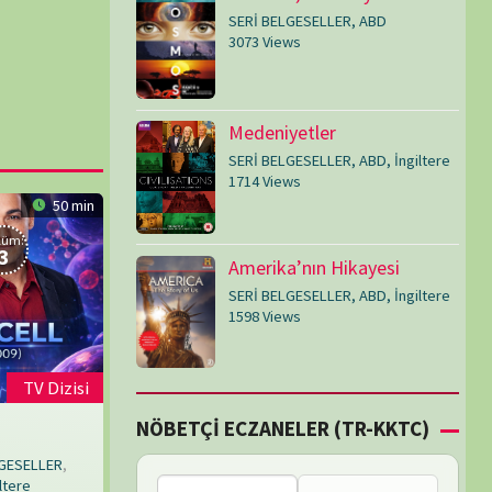
SERİ BELGESELLER
,
ABD
,
İngiltere
1598 Views
Çİ ECZANELER (TR-KKTC)
Bu bölgede nöbetçi
eczane bulunamadı.