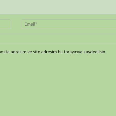
TAKVİ
P
1
8
15
22
29
« Mar
ARŞİV