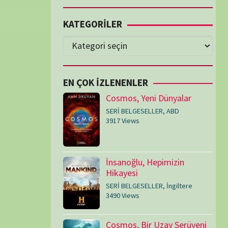
Cosmos, Yeni Dünyalar
SERİ BELGESELLER
,
ABD
3917 Views
İnsanoğlu, Hepimizin
Hikayesi
SERİ BELGESELLER
,
İngiltere
3490 Views
Cosmos, Bir Uzay Serüveni
SERİ BELGESELLER
,
ABD
3073 Views
Medeniyetler
SERİ BELGESELLER
,
ABD
,
İngiltere
1714 Views
Amerika’nın Hikayesi