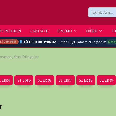
ESKİ SİTE
ÖNEMLİ
DİĞER
HAKKIMIZDA
İLETİŞİM
LÜTFEN OKUYUNUZ
— Mobil uygulamamızı keşfedin!
Detaylar →
Dünyalar
ARA
Eps5
S1 Eps6
S1 Eps7
S1 Eps8
S1 Eps9
S1 Eps10
YOUTU
TRAN
Ç
wp-