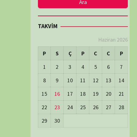
LER
Visitors:
0
 Visitors:
29
ay's Visitors:
54
Days Views:
1.679
0 Days Views:
5.930
65 Days Views:
40.048
Users:
79
ost Date:
24/06/2026
TÜM BELGESELLER