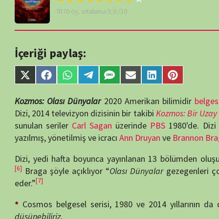
content/themes/muvipro/template-
İçeriği paylaş:
parts/content-
single-tv.php
on
Share
Share
Share
Share
Share
Share
Share
Share
line
88
on
on
on
on
on
on
on
on
X
Facebook
WhatsApp
Telegram
SMS
Email
LinkedIn
Pinterest
Kozmos: Olası Dünyalar
2020 Amerikan bilimidir
belgesel televizyo
(Twitter)
Dizi, 2014 televizyon dizisinin bir takibi
Kozmos: Bir Uzay Zamanı Ody
sunulan seriler
Carl Sagan
üzerinde
PBS
1980'de. Dizi astrofizikç
yazılmış, yönetilmiş ve icracı
Ann Druyan
ve
Brannon Braga
, diğer yö
[1]
[2]
[3]
[4]
Dizi, yedi hafta boyunca yayınlanan 13 bölümden oluşuyor.
[6]
Braga şöyle açıklıyor “
Olası Dünyalar
gezegenleri çok uzaklara,
[7]
eder.”
*
Cosmos belgesel serisi, 1980 ve 2014 yıllarının da devam nite
düşünebiliriz.
Yazar:
semih55
Yayın Tarihi:
17/07/2020
İzlenme:
3917
Tür:
SERİ BELGESELLER