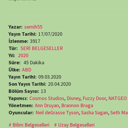
Yıl:
2020
Süre:
45 Dakika
Ülke:
ABD
Yayın Tarihi:
09.03.2020
Son Yayın Tarihi:
20.04.2020
Bölüm Sayısı:
13
Yapımcı:
Cosmos Studios
,
Disney
,
Fuzzy Door
,
NATGEO
Yönetmen:
Ann Druyan
,
Brannon Braga
Oyuncular:
Neil deGrasse Tyson
,
Sasha Sagan
,
Seth MacFarlane
Bilim Belgeselleri
Uzay Belgeselleri
Beğendiyseniz, 
Görüntüleme:
3.917
RELATED MOVIES
65 min
7.9
29 min
8.4
Bölüm:
Bölüm:
9
5