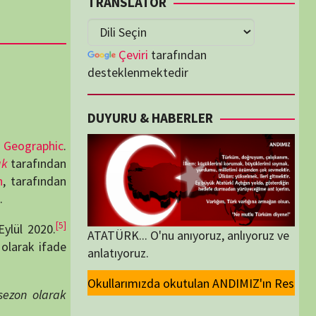
lenmektedir
U & HABERLER
... O'nu anıyoruz, anlıyoruz ve
oruz.
 okutulan ANDIMIZ'ın Resmi olarak kaldırılması ve Devlet madalyalarında
ORİLER
ORİLER
K İZLENENLER