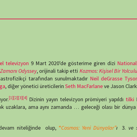
destek
DUYUR
n
9 Mart 2020'de gösterime giren dizi
National Geographic
.
ssey
, orijinali takip etti
Kozmos: Kişisel Bir Yolculuk
tarafından
i tarafından sunulmaktadır
Neil deGrasse Tyson
, tarafından
netici üreticilerin
Seth MacFarlane
ve Jason Clark.
[5]
Dizinin yayın televizyon prömiyeri yapıldı
tilki
Eylül 2020.
ATATÜRK
 ama aynı zamanda … geleceği olası bir dünya olarak ifade
anlatıy
Okullarımızda
liğinde olup,
“
Cosmos: Yeni Dünyalar”
ı
3.
ve sezon olarak
KATEG
KATEG
EN ÇO