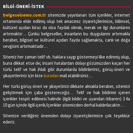
BİLGİ-ÖNERİ-İSTEK
belgeselsemo.com.tr
sitemizde yayınlanan tüm içerikler, internet
ortamında elde edilmiş olup tek amacımız ziyaretçilerimize, bilimsel,
kültürel açıdan biraz da olsa faydalı olmak, merak ve ilgi durumlarını
artırmaktır… Çünkü belgeseller, insanların bu duygularını artırmakla
beraber, bilgisel ve kültürel açıdan fayda sağlamakta, canlı ve doğa
sevgisini artırmaktadır…
Sitemiz her zaman telif vb. haklara saygı göstermeyi ilke edinmiş olup,
buna dikkat etse de; insani hatalardan dolayı gözümüzden kaçan her
türlü telif ve hak ihlali gibi durumlarda bildirileriniz, görüş-öneri ve
şikayetleriniz için bize
buradan
mail atabilirsiniz…
Her türlü görüş-öneri ve şikayetinizi dikkate almakla beraber, sitemizi
geliştirmek için çaba göstereceğiz… Telif ve hak bildirimi içeren
içerikler tespit edilmesi halinde (ilgili bildiri ve uyarıdan itibaren) 3 ila
10 gün içinde ilgili içerik/içerikler sitemizden derhal kaldırılacaktır…
Sitemize verdiğiniz önemden dolayı ziyaretçilerimize çok teşekkür
ederiz.