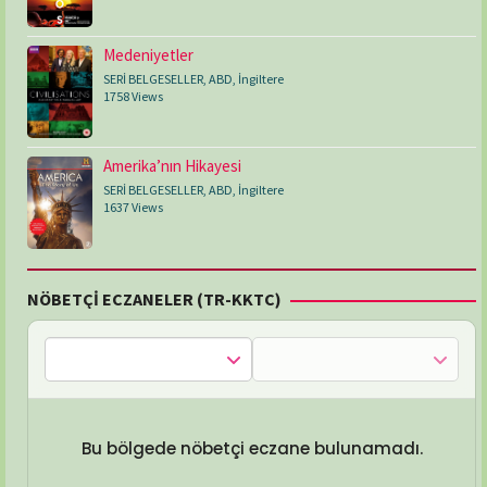
Medeniyetler
SERİ BELGESELLER
,
ABD
,
İngiltere
1758 Views
Amerika’nın Hikayesi
SERİ BELGESELLER
,
ABD
,
İngiltere
1637 Views
NÖBETÇİ ECZANELER (TR-KKTC)
Bu bölgede nöbetçi eczane bulunamadı.