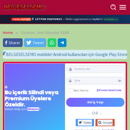
Skip
to
content
LÜTFEN OKUYUNUZ
— Mobil uygulamamızı keşfedin!
Detaylar →
ÖNEMLİ DUYURU
Home
Cosmos, Yeni Dünyalar S1B8
Sharer
Tweet
BELGESELSEMO mobilde! Android kullanıcıları için Google Play Store'da 
Beni Hatırla