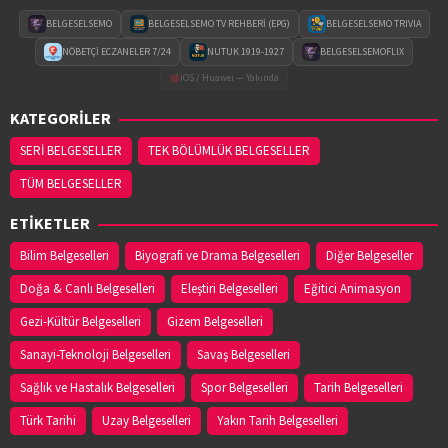
BELGESELSEMO
BELGESELSEMO TV REHBERİ (EPG)
BELGESELSEMO TRIVIA
NÖBETÇİ ECZANELER 7/24
NUTUK 1919-1927
BELGESELSEMOFLIX
iOS / Huawei — Yakında
KATEGORİLER
SERİ BELGESELLER
TEK BÖLÜMLÜK BELGESELLER
TÜM BELGESELLER
ETİKETLER
Bilim Belgeselleri
Biyografi ve Drama Belgeselleri
Diğer Belgeseller
Doğa & Canlı Belgeselleri
Eleştiri Belgeselleri
Eğitici Animasyon
Gezi-Kültür Belgeselleri
Gizem Belgeselleri
Sanayi-Teknoloji Belgeselleri
Savaş Belgeselleri
Sağlık ve Hastalık Belgeselleri
Spor Belgeselleri
Tarih Belgeselleri
Türk Tarihi
Uzay Belgeselleri
Yakın Tarih Belgeselleri