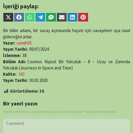
/home/belges/public_html/belgeselsemo/wp-
İçeriği paylaş:
content/themes/muvipro/template-
parts/content-
Share
Share
Share
Share
Share
Share
Share
Share
single-
on
on
on
on
on
on
on
on
episode.php
on
X
Facebook
WhatsApp
Telegram
SMS
Email
LinkedIn
Pinterest
Bir bilim adamı, bir savaş açmasında hayatı için savaşırken aya nasıl
line
89
(Twitter)
gideceğini anlar.
Yazar:
semih55
Yayın Tarihi:
09/07/2024
İzlenme:
38
Bölüm Adı:
Cosmos Kişisel Bir Yolculuk – 8 – Uzay ve Zamnda
Yolculuk (Journeys in Space and Time)
Kalite:
HD
Yayın Tarihi:
30.03.2020
Görüntüleme:
38
Bir yanıt yazın
E-posta adresiniz yayınlanmayacak.
Gerekli alanlar
*
ile işaretlenmişlerdir