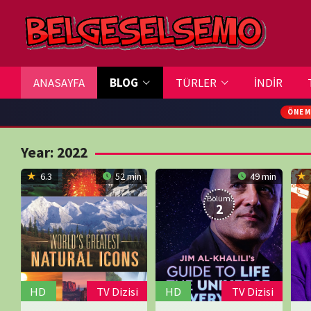
Skip
to
content
ANASAYFA
BLOG
TÜRLER
İNDİR
TV REHBERİ
ÖNEMLİ DUYURU
Year:
2022
6.3
52 min
49 min
8.1
Bölüm:
Bölüm:
2
17
HD
TV Dizisi
HD
TV Dizisi
T
Dünya’nın En
Hayata, Evrene ve
Modern Haya
30.01.2022
Mike
28.03.2022
Andrew
10.11.2025
Declan
Büyük Doğal
Her Şeye Dair
Gizli Dehası
Bluett
Smith
Healy
,
İkonları
Rehber
Fay
SERİ BELGESE
Finlay
,
İngiltere
SERİ BELGESELLER
,
ABD
SERİ BELGESELLER
,