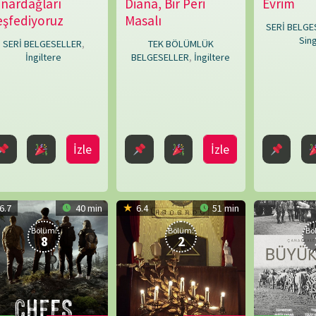
Ashcroft
,
Katy
İzle
İzle
İzle
Savage
,
Rachelle
Keeling
40 min
6.4
51 min
Bölüm:
Bölüm:
2
3
V Dizisi
TV Dizisi
HD
TV Dizisi
ğa
Faşistler ve
Büyük Tertip,
Luigi
13.03.2025
Alper
Farmasonlar
Çanakkale Cephe
Maria
Yanar
ER
,
ABD
Gerisi
Perotti
SERİ BELGESELLER
,
İtalya
SERİ BELGESELLER
,
Türkiye
İzle
İzle
İzle