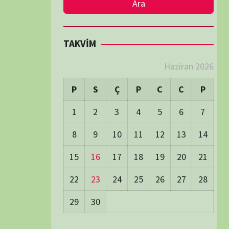
LER
Visitors:
1
 Visitors:
37
ay's Visitors:
62
Days Views:
1.748
0 Days Views:
6.031
65 Days Views:
40.045
Users:
79
ost Date:
24/06/2026
TÜM BELGESELLER