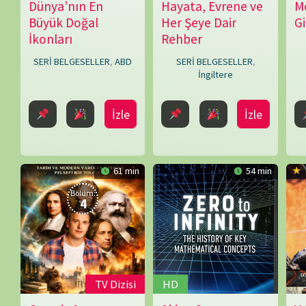
Lyndon
İngiltere
Bruce
İzle
İzle
61 min
54 min
6.7
Bölüm:
Bölüm:
4
8
TV Dizisi
HD
T
Geçmiş &
0’dan Sonsuza
Yanardağları
07.02.2022
Then
16.11.2022
Daniel
05.06.2022
Günümüz, Tarih ve
Keşfediyoru
&
McCabe
,
TEK BÖLÜMLÜK
Modern Varoluş
Now
Jaroslav
BELGESELLER
,
ABD
SERİ BELGESE
Üzerine Felsefi Bir
Savol
İngiltere
Yolculuk
SERİ BELGESELLER
,
İngiltere