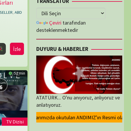
lenmektedir
U & HABERLER
... O'nu anıyoruz, anlıyoruz ve
oruz.
lan ANDIMIZ'ın Resmi olarak kaldırılması ve Devlet madalyalarındaki Ata
ORİLER
ORİLER
K İZLENENLER