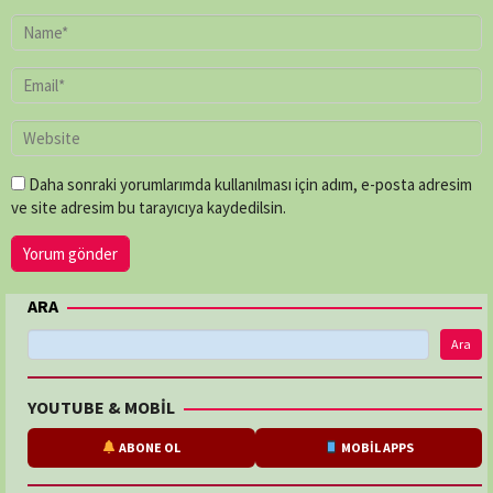
Mike
Rowe
,
Paul
O'Connor
,
Peter
Chinn
,
Shaun
Trevisick
Daha sonraki yorumlarımda kullanılması için adım, e-posta adresim
ve site adresim bu tarayıcıya kaydedilsin.
ARA
Ara
YOUTUBE & MOBİL
ABONE OL
MOBİL APPS