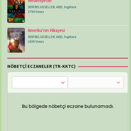
Medeniyetler
SERİ BELGESELLER
,
ABD
,
İngiltere
1754 Views
Amerika’nın Hikayesi
SERİ BELGESELLER
,
ABD
,
İngiltere
1636 Views
NÖBETÇİ ECZANELER (TR-KKTC)
Bu bölgede nöbetçi eczane bulunamadı.