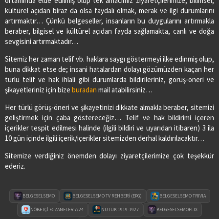
ortamında elde edilmiş olup tek amacımız ziyaretçilerimize, bilimsel,
kültürel açıdan biraz da olsa faydalı olmak, merak ve ilgi durumlarını
artırmaktır… Çünkü belgeseller, insanların bu duygularını artırmakla
beraber, bilgisel ve kültürel açıdan fayda sağlamakta, canlı ve doğa
sevgisini artırmaktadır…
Sitemiz her zaman telif vb. haklara saygı göstermeyi ilke edinmiş olup,
buna dikkat etse de; insani hatalardan dolayı gözümüzden kaçan her
türlü telif ve hak ihlali gibi durumlarda bildirileriniz, görüş-öneri ve
şikayetleriniz için bize
buradan
mail atabilirsiniz…
Her türlü görüş-öneri ve şikayetinizi dikkate almakla beraber, sitemizi
geliştirmek için çaba göstereceğiz… Telif ve hak bildirimi içeren
içerikler tespit edilmesi halinde (ilgili bildiri ve uyarıdan itibaren) 3 ila
10 gün içinde ilgili içerik/içerikler sitemizden derhal kaldırılacaktır…
Sitemize verdiğiniz önemden dolayı ziyaretçilerimize çok teşekkür
ederiz.
BELGESELSEMO
BELGESELSEMO TV REHBERİ (EPG)
BELGESELSEMO TRIVIA
NÖBETÇİ ECZANELER 7/24
NUTUK 1919-1927
BELGESELSEMOFLIX