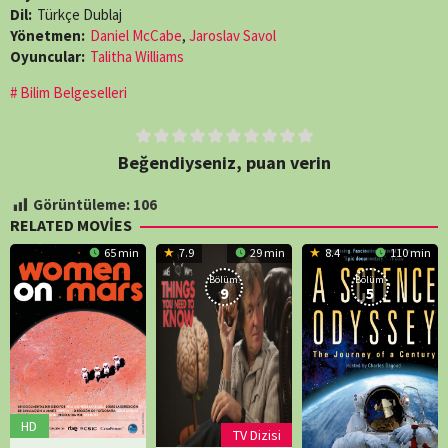
Dil:
Türkçe Dublaj
Yönetmen:
Daniel McCabe
,
Jaroslav Savol
Oyuncular:
Talitha Williams
Bilim Belgeselleri
Beğendiyseniz, puan verin
Görüntüleme:
106
RELATED MOVIES
65 min
7.9
29 min
8.4
110 min
Bölüm:
Bölüm:
9
5
HD
TV Dizisi