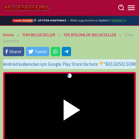
Skip
to
content
LÜTFEN OKUYUNUZ
— Mobil uygulamamızı keşfedin!
Detaylar →
ÖNEMLİ DUYURU
Home
TÜM BELGESELLER
TEK BÖLÜMLÜK BELGESELLER
0'dan
Sonsuza
Sharer
Tweet
d kullanıcıları için Google Play Store'da hazır
"BELGESELSEMO" yaz, bu