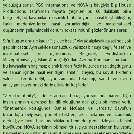
yolculuğu sunar. PBS International ve NOVA iş birliğiyle Big House
Productions tarafından hayata geçirilen bu 60 dakikalık bilim
belgeseli, bu kavramların insanlık tarihi boyunca nasıl keşfedildiğini,
farklı medeniyetlerce nasıl yorumlandığını ve matematiksel
düşüncenin gelişimindeki dönüm noktası rolünü gözler önüne serer.
Sıfır, bugün onu ne kadar “açık ve basit” olarak algılasak da aslında çok
geç bir icattır. Aynı şekilde sonsuzluk, yalnızca bir sayı değil, felsefi ve
matematiksel bir uçurumdur. Belgesel, Hindistan’dan
Mezopotamya’ya, İslam Altın Çağı’ndan Avrupa Rönesansı’na kadar
bu kavramların bağımsız olarak birden fazla kültürde nasıl doğduğunu
ve zaman içinde nasıl evrildiğini anlatır. İzleyici, bu soyut fikirlerin
yalnızca teorik değil, aynı zamanda teknoloji, sanat ve evren
anlayışımız üzerindeki derin etkilerini keşfeder.
“Zero to Infinity”, sadece tarih anlatmaz; aynı zamanda matematiğin
insan zihninin evrensel bir dili olduğuna dair güçlü bir mesaj verir.
Yönetmenlik koltuğunda Daniel McCabe ve Jaroslav Savol’un
bulunduğu belgesel, görsel efektleri, akıcı anlatımı ve akademik
derinliğiyle hem bilim meraklılarını hem de genel izleyici kitlesini
büyülüyor. NOVA serisinin bilimsel titizliğiyle desteklenen bu yapıt,
kavramların soyutluğunu somut örneklerle ve küresel perspektiflerle