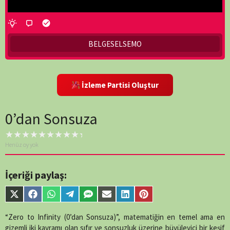
BELGESELSEMO
İzleme Partisi Oluştur
0’dan Sonsuza
Henüz oy yok
İçeriği paylaş:
Share
Share
Share
Share
Share
Share
Share
Share
on
on
on
on
on
on
on
on
X
Facebook
WhatsApp
Telegram
SMS
Email
LinkedIn
Pinterest
“Zero to Infinity (0’dan Sonsuza)”, matematiğin en temel ama en
(Twitter)
gizemli iki kavramı olan sıfır ve sonsuzluk üzerine büyüleyici bir keşif