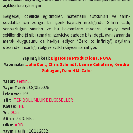
açıklığa kavuşturuyor.
Belgesel, özellikle eğitimciler, matematik tutkunları ve tarih-
sevdalılar için zengin bir içerik kaynağı niteliğinde. Sıfırın icadı,
sonsuzluğun sınırları ve bu kavramların modern dünyayı nasıl
şekillendirdiği gibi temalar, izleyiciye sadece bilgi değil, aynı zamanda
merak duygusunu da hediye ediyor. “Zero to Infinity”, sayıların
ötesinde, insanlığın bilgiye açlık hikâyesini anlatıyor.
Yapım Şirketi:
Big House Productions, NOVA
Yapımcılar:
Julia Cort, Chris Schmidt, Laurie Cahalane, Kendra
Gahagan, Daniel McCabe
Yazar:
semih55
Yayın Tarihi:
08/01/2026
İzlenme:
106
Tür:
TEK BÖLÜMLÜK BELGESELLER
Kalite:
HD
Yıl:
2022
Süre:
54 Dakika
Ülke:
ABD
Yayın Tarihi:
16.11.2022