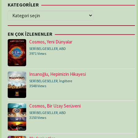
KATEGORİLER
KATEGORİLER
EN ÇOK İZLENENLER
Cosmos, Yeni Dünyalar
SERİ BELGESELLER
,
ABD
3971 Views
İnsanoğlu, Hepimizin Hikayesi
SERİ BELGESELLER
,
İngiltere
3548 Views
Cosmos, Bir Uzay Serüveni
SERİ BELGESELLER
,
ABD
3150 Views