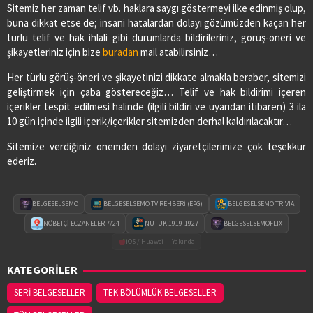
Sitemiz her zaman telif vb. haklara saygı göstermeyi ilke edinmiş olup,
buna dikkat etse de; insani hatalardan dolayı gözümüzden kaçan her
türlü telif ve hak ihlali gibi durumlarda bildirileriniz, görüş-öneri ve
şikayetleriniz için bize
buradan
mail atabilirsiniz…
Her türlü görüş-öneri ve şikayetinizi dikkate almakla beraber, sitemizi
geliştirmek için çaba göstereceğiz… Telif ve hak bildirimi içeren
içerikler tespit edilmesi halinde (ilgili bildiri ve uyarıdan itibaren) 3 ila
10 gün içinde ilgili içerik/içerikler sitemizden derhal kaldırılacaktır…
Sitemize verdiğiniz önemden dolayı ziyaretçilerimize çok teşekkür
ederiz.
BELGESELSEMO
BELGESELSEMO TV REHBERİ (EPG)
BELGESELSEMO TRIVIA
NÖBETÇİ ECZANELER 7/24
NUTUK 1919-1927
BELGESELSEMOFLIX
iOS / Huawei — Yakında
KATEGORİLER
SERİ BELGESELLER
TEK BÖLÜMLÜK BELGESELLER