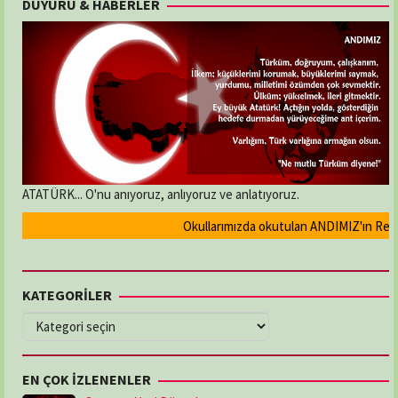
DUYURU & HABERLER
Trevisick
ATATÜRK... O'nu anıyoruz, anlıyoruz ve anlatıyoruz.
Okullarımızda okutulan ANDIMIZ'ın Resmi o
KATEGORİLER
KATEGORİLER
EN ÇOK İZLENENLER