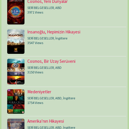
Cosmos, Yeni Dünyalar
SERİ BELGESELLER
,
ABD
3971 Views
İnsanoğlu, Hepimizin Hikayesi
SERİ BELGESELLER
,
İngiltere
3547 Views
Cosmos, Bir Uzay Serüveni
SERİ BELGESELLER
,
ABD
3150 Views
Medeniyetler
SERİ BELGESELLER
,
ABD
,
İngiltere
1754 Views
Amerika’nın Hikayesi
SERİ BELGESELLER
,
ABD
,
İngiltere