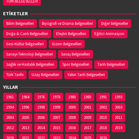
TÜM BELGESELLER
ETİKETLER
Bilim Belgeselleri
Biyografi ve Drama Belgeselleri
Diğer Belgeseller
Doğa & Canlı Belgeselleri
Eleştiri Belgeselleri
Eğitici Animasyon
Gezi-Kültür Belgeselleri
Gizem Belgeselleri
Sanayi-Teknoloji Belgeselleri
Savaş Belgeselleri
Sağlık ve Hastalık Belgeselleri
Spor Belgeselleri
Tarih Belgeselleri
Türk Tarihi
Uzay Belgeselleri
Yakın Tarih Belgeselleri
YILLAR
1961
1964
1976
1978
1980
1985
1991
1993
1994
1996
1998
1999
2000
2001
2002
2003
2004
2005
2006
2007
2008
2009
2010
2011
2012
2013
2014
2015
2016
2017
2018
2019
2020
2021
2022
2023
2024
2025
2026