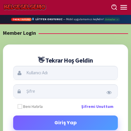
Skip
to
content
LÜTFEN OKUYUNUZ
— Mobil uygulamamızı keşfedin!
Detaylar →
ÖNEMLİ DUYURU
Member Login
Beni Hatırla
Şifremi Unuttum