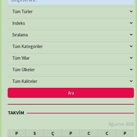
TAKVİM
Ağustos 2026
P
S
Ç
P
C
C
P