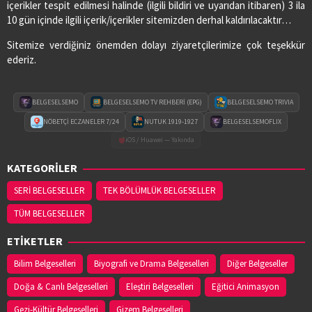
içerikler tespit edilmesi halinde (ilgili bildiri ve uyarıdan itibaren) 3 ila
10 gün içinde ilgili içerik/içerikler sitemizden derhal kaldırılacaktır…
Sitemize verdiğiniz önemden dolayı ziyaretçilerimize çok teşekkür
ederiz.
BELGESELSEMO
BELGESELSEMO TV REHBERİ (EPG)
BELGESELSEMO TRIVIA
NÖBETÇİ ECZANELER 7/24
NUTUK 1919-1927
BELGESELSEMOFLIX
iOS / Huawei — Yakında
KATEGORİLER
SERİ BELGESELLER
TEK BÖLÜMLÜK BELGESELLER
TÜM BELGESELLER
ETİKETLER
Bilim Belgeselleri
Biyografi ve Drama Belgeselleri
Diğer Belgeseller
Doğa & Canlı Belgeselleri
Eleştiri Belgeselleri
Eğitici Animasyon
Gezi-Kültür Belgeselleri
Gizem Belgeselleri