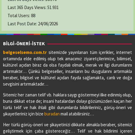
Last 365 Days Views:
51.931
Total Users:
88
Last Post Date:
24/06/2026
BİLGİ-ÖNERİ-İSTEK
belgeselsemo.com.tr
sitemizde yayınlanan tüm içerikler, internet
ortamında elde edilmiş olup tek amacımız ziyaretçilerimize, bilimsel,
kültürel açıdan biraz da olsa faydalı olmak, merak ve ilgi durumlarını
artırmaktır… Çünkü belgeseller, insanların bu duygularını artırmakla
beraber, bilgisel ve kültürel açıdan fayda sağlamakta, canlı ve doğa
sevgisini artırmaktadır…
Sitemiz her zaman telif vb. haklara saygı göstermeyi ilke edinmiş olup,
buna dikkat etse de; insani hatalardan dolayı gözümüzden kaçan her
türlü telif ve hak ihlali gibi durumlarda bildirileriniz, görüş-öneri ve
şikayetleriniz için bize
buradan
mail atabilirsiniz…
Her türlü görüş-öneri ve şikayetinizi dikkate almakla beraber, sitemizi
geliştirmek için çaba göstereceğiz… Telif ve hak bildirimi içeren