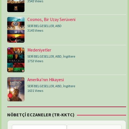
3543 Views
Cosmos, Bir Uzay Serüveni
SERİ BELGESELLER
,
ABD
3145 Views
Medeniyetler
SERİ BELGESELLER
,
ABD
,
İngiltere
1753 Views
Amerika’nın Hikayesi
SERİ BELGESELLER
,
ABD
,
İngiltere
1631 Views
NÖBETÇİ ECZANELER (TR-KKTC)