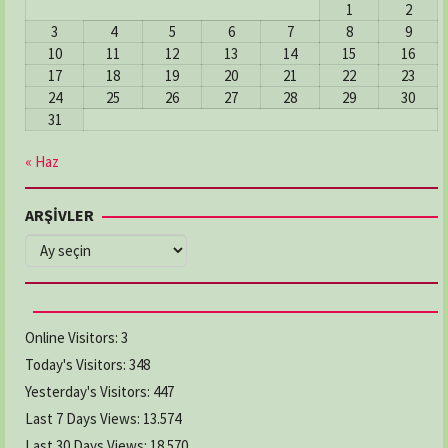
1
2
3
4
5
6
7
8
9
10
11
12
13
14
15
16
17
18
19
20
21
22
23
24
25
26
27
28
29
30
31
« Haz
ARŞİVLER
ARŞİVLER
Online Visitors:
3
Today's Visitors:
348
Yesterday's Visitors:
447
Last 7 Days Views:
13.574
Last 30 Days Views:
18.570