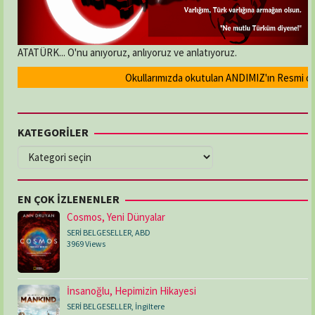
ATATÜRK... O'nu anıyoruz, anlıyoruz ve anlatıyoruz.
Okullarımızda okutulan ANDIMIZ'ın Resmi olarak 
KATEGORİLER
KATEGORİLER
EN ÇOK İZLENENLER
Cosmos, Yeni Dünyalar
SERİ BELGESELLER
,
ABD
3969 Views
İnsanoğlu, Hepimizin Hikayesi
SERİ BELGESELLER
,
İngiltere